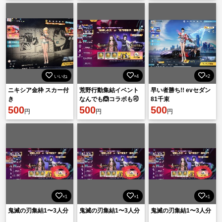
いいね
×4
×2
ニキシア金枠 スカー付
荒野行動集結イベント
早い者勝ち!! evセダン
き
なんでも🙆コラボも🉑
81千束
500
500
500
円
円
円
×1
×1
×1
鬼滅の刃集結1〜3人分
鬼滅の刃集結1〜3人分
鬼滅の刃集結1〜3人分