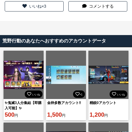
いいね×3
コメントする
荒野行動のあなたへおすすめのアカウントデータ
いいね
×1
いいね
✨鬼滅3人分集結【即購
金枠多数アカウント‼️
精鋭0アカウント
入可能】✨
500
1,500
1,200
円
円
円