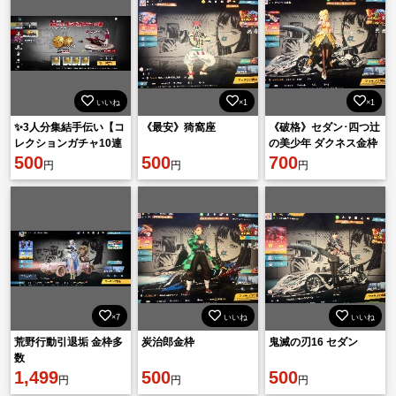
いいね
×1
×1
✨3人分集結手伝い【コ
《最安》猗窩座
《破格》セダン･四つ辻
レクションガチャ10連
の美少年 ダクネス金枠
分GET❗️】✨
500
500
衣装
700
円
円
円
×7
いいね
いいね
荒野行動引退垢 金枠多
炭治郎金枠
鬼滅の刃16 セダン
数
1,499
500
500
円
円
円