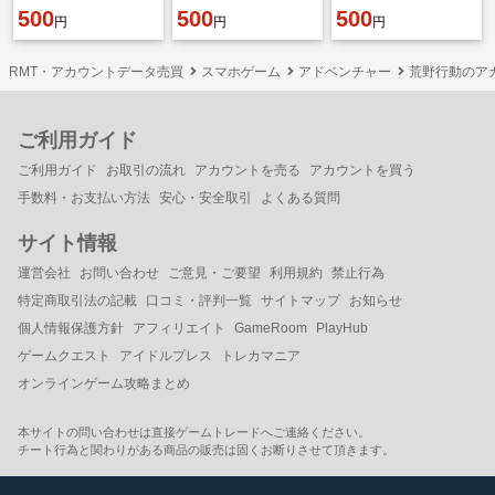
500
500
500
円
円
円
RMT・アカウントデータ売買
スマホゲーム
アドベンチャー
荒野行動のア
ご利用ガイド
ご利用ガイド
お取引の流れ
アカウントを売る
アカウントを買う
手数料・お支払い方法
安心・安全取引
よくある質問
サイト情報
運営会社
お問い合わせ
ご意見・ご要望
利用規約
禁止行為
特定商取引法の記載
口コミ・評判一覧
サイトマップ
お知らせ
個人情報保護方針
アフィリエイト
GameRoom
PlayHub
ゲームクエスト
アイドルプレス
トレカマニア
オンラインゲーム攻略まとめ
本サイトの問い合わせは直接ゲームトレードへご連絡ください。
チート行為と関わりがある商品の販売は固くお断りさせて頂きます。