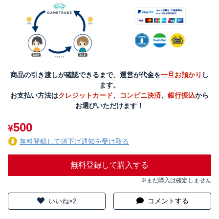
商品の引き渡しが確認できるまで、運営が代金を
一旦お預かり
し
ます。
お支払い方法は
クレジットカード
、
コンビニ決済
、
銀行振込
から
お選びいただけます！
500
¥
無料登録して値下げ通知を受け取る
無料登録して購入する
※まだ購入は確定しません
いいね×2
コメントする