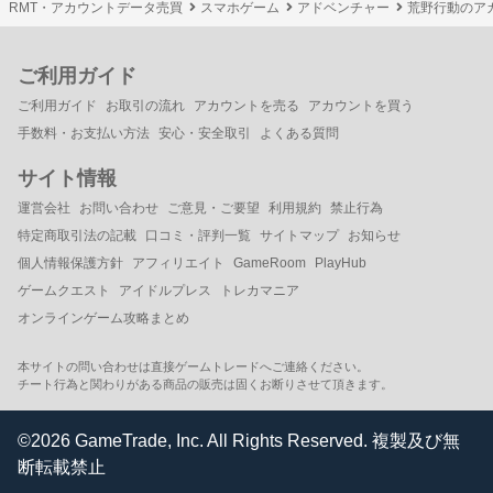
RMT・アカウントデータ売買
スマホゲーム
アドベンチャー
荒野行動のア
ご利用ガイド
ご利用ガイド
お取引の流れ
アカウントを売る
アカウントを買う
手数料・お支払い方法
安心・安全取引
よくある質問
サイト情報
運営会社
お問い合わせ
ご意見・ご要望
利用規約
禁止行為
特定商取引法の記載
口コミ・評判一覧
サイトマップ
お知らせ
個人情報保護方針
アフィリエイト
GameRoom
PlayHub
ゲームクエスト
アイドルプレス
トレカマニア
オンラインゲーム攻略まとめ
本サイトの問い合わせは直接ゲームトレードへご連絡ください。
チート行為と関わりがある商品の販売は固くお断りさせて頂きます。
©2026 GameTrade, Inc. All Rights Reserved. 複製及び無
断転載禁止