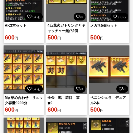
いいね
×2
いいね
AK3本セット
4凸花火ガトリングとキ
メガネ5個セット
ャッチャー無凸2個
600
500
500
円
円
円
いいね
×1
×1
Mp 詰め合わせ リュッ
全金 靴 猿目 雲
ペニンシュラ デュア
ク容量9200分
✖️2
ル2本
600
600
500
円
円
円