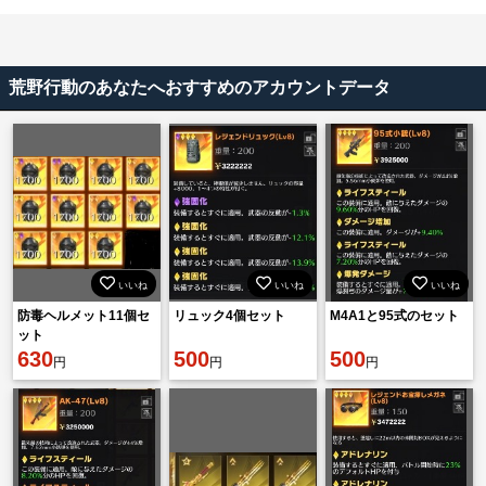
荒野行動のあなたへおすすめのアカウントデータ
いいね
いいね
いいね
防毒ヘルメット11個セ
リュック4個セット
M4A1と95式のセット
ット
630
500
500
円
円
円