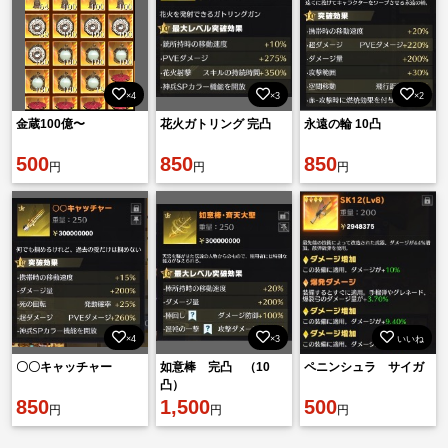
×4
×3
×2
金蔵100億〜
花火ガトリング 完凸
永遠の輪 10凸
500
850
850
円
円
円
×4
×3
いいね
〇〇キャッチャー
如意棒 完凸 （10
ペニンシュラ サイガ
凸）
850
1,500
500
円
円
円