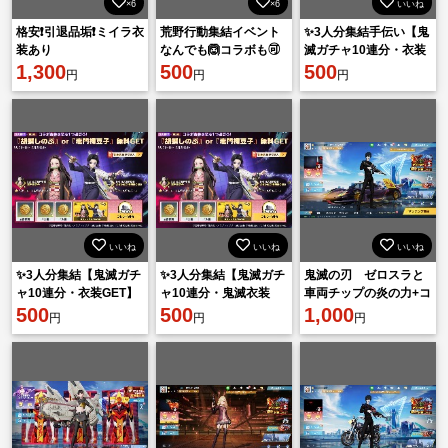
×6
×6
いいね
格安❗️引退品垢❗️ミイラ衣
荒野行動集結イベント
✨3人分集結手伝い【鬼
装あり
なんでも🙆コラボも🉑
滅ガチャ10連分・衣装
1,300
500
GET】✨
500
円
円
円
いいね
いいね
いいね
✨3人分集結【鬼滅ガチ
✨3人分集結【鬼滅ガチ
鬼滅の刃 ゼロスラと
ャ10連分・衣装GET】
ャ10連分・鬼滅衣装
車両チップの炎の力+コ
✨
500
GET】✨
500
レクション 四つ辻の
1,000
円
円
円
美少年ⅠとM27と飛行服