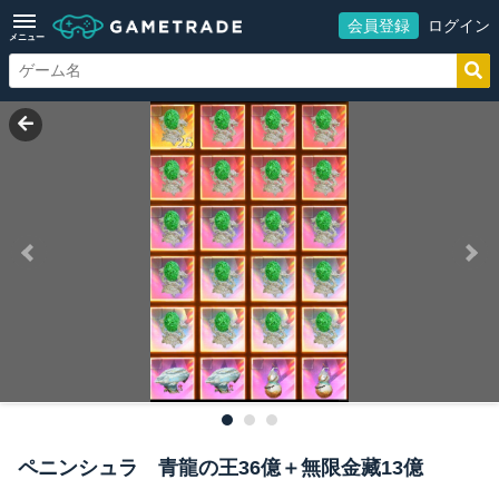
会員登録
ログイン
メニュー
ペニンシュラ 青龍の王36億＋無限金藏13億