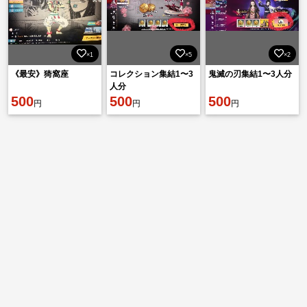
×1
×5
×2
《最安》猗窩座
コレクション集結1〜3
鬼滅の刃集結1〜3人分
人分
500
500
500
円
円
円