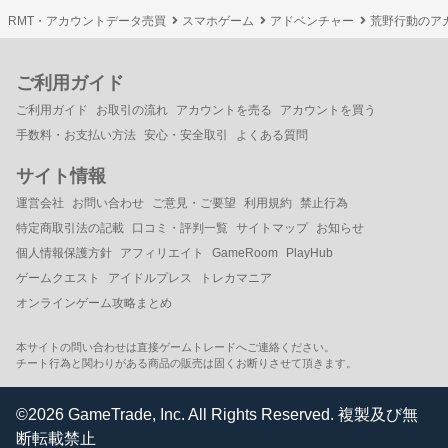
RMT・アカウントデータ売買
スマホゲーム
アドベンチャー
荒野行動のア
ご利用ガイド
ご利用ガイド
お取引の流れ
アカウントを売る
アカウントを買う
手数料・お支払い方法
安心・安全取引
よくある質問
サイト情報
運営会社
お問い合わせ
ご意見・ご要望
利用規約
禁止行為
特定商取引法の記載
口コミ・評判一覧
サイトマップ
お知らせ
個人情報保護方針
アフィリエイト
GameRoom
PlayHub
ゲームクエスト
アイドルプレス
トレカマニア
オンラインゲーム攻略まとめ
本サイトの問い合わせは直接ゲームトレードへご連絡ください。
チート行為と関わりがある商品の販売は固くお断りさせて頂きます。
©2026 GameTrade, Inc. All Rights Reserved. 複製及び無
断転載禁止