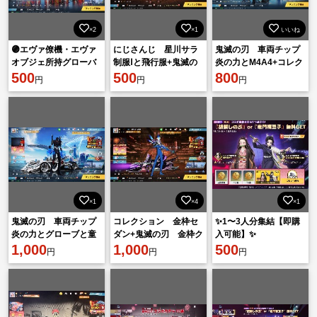
×2
×1
いいね
🟣エヴァ僚機・エヴァ
にじさんじ 星川サラ
鬼滅の刃 車両チップ
オブジェ所持グローバ
制服Ⅰと飛行服+鬼滅の
炎の力とM4A4+コレク
ル垢🟣
500
刃 LSR-8と鬼舞辻無
500
ション 四つ辻の美少
800
円
円
円
惨 芸妓
年ⅠとM27
×1
×4
×1
鬼滅の刃 車両チップ
コレクション 金枠セ
✨1〜3人分集結【即購
炎の力とグローブと童
ダン+鬼滅の刃 金枠ク
入可能】✨
磨衣装+コレクション
1,000
ーペと車両チップの炎
1,000
500
円
円
円
金枠セダン
の力、雷の力