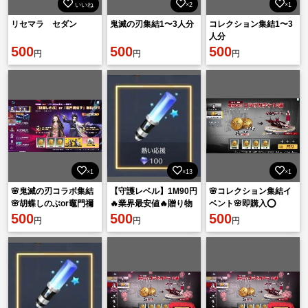
いいね
×2
×1
リセマラ セダン
鬼滅の刃集結1〜3人分
コレクション集結1〜3
人分
500
500
500
円
円
円
×1
×13
×1
🌸鬼滅の刃コラボ集結
【守護レベル】1M90円
🌸コレクション集結イ
🌸胡蝶しのぶor竈門禰󠄀
🔥業界最安値🔥贈り物
ベント🌸即購入⭕️
豆子🌸
500
✨️RPG
500
500
円
円
円