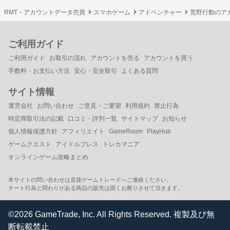
RMT・アカウントデータ売買
スマホゲーム
アドベンチャー
荒野行動のア
ご利用ガイド
ご利用ガイド
お取引の流れ
アカウントを売る
アカウントを買う
手数料・お支払い方法
安心・安全取引
よくある質問
サイト情報
運営会社
お問い合わせ
ご意見・ご要望
利用規約
禁止行為
特定商取引法の記載
口コミ・評判一覧
サイトマップ
お知らせ
個人情報保護方針
アフィリエイト
GameRoom
PlayHub
ゲームクエスト
アイドルプレス
トレカマニア
オンラインゲーム攻略まとめ
本サイトの問い合わせは直接ゲームトレードへご連絡ください。
チート行為と関わりがある商品の販売は固くお断りさせて頂きます。
©2026 GameTrade, Inc. All Rights Reserved. 複製及び無
断転載禁止