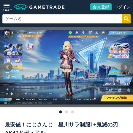
会員登録
ログイン
メニュー
最安値！にじさんじ 星川サラ制服Ⅰ +鬼滅の刃
AK47とデュアル