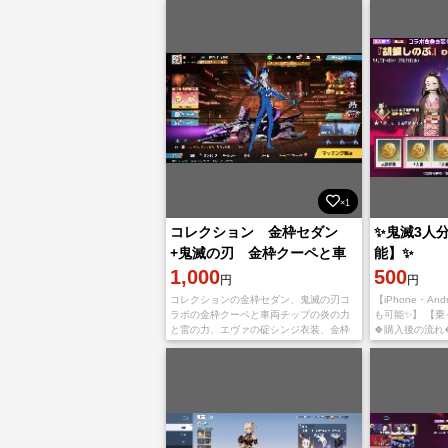
×1
コレクション 金枠セダン
✨鬼滅3人
+鬼滅の刃 金枠クーペと車
能】✨
両チップの炎の力、雷の力
1,000
500
円
円
コレクションの金枠セダン、鬼滅の刃コ
【iPhone・An
ラボの金枠クーペと車両チップの炎の力
も可能✨】 【
と雷の力、エヴァの碇シンジ衣装、金枠
🍀購入後の流れ
のトンプソン、銃の金チケットを所持し
結用URLかQR
てます。 新兵限定のガチャは期限が切れ
にてメッセージ
ているため引けませ