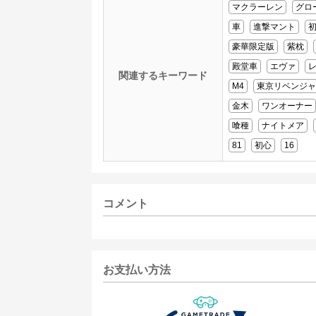
マクラーレン
グロ
車
進撃マント
初
豪華限定版
紫枕
殿堂車
エヴァ
関連するキーワード
M4
東京リベンジャ
金木
ワンオーナー
喰種
ナイトメア
81
初心
16
コメント
お支払い方法