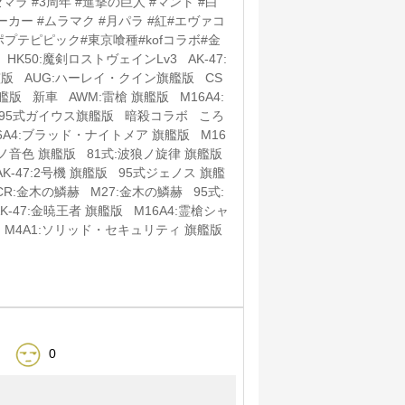
マラ #3周年 #進撃の巨人 #マント #白
ーカー #ムラマク #月パラ #紅#エヴァコ
プテピピック#東京喰種#kofコラボ#金
K50:魔剣ロストヴェインLv3 AK-47:
艦版 AUG:ハーレイ・クイン旗艦版 CS
艦版 新車 AWM:雷槍 旗艦版 M16A4:
版 95式ガイウス旗艦版 暗殺コラボ ころ
A4:ブラッド・ナイトメア 旗艦版 M16
ノ音色 旗艦版 81式:波狼ノ旋律 旗艦版
K-47:2号機 旗艦版 95式ジェノス 旗艦
CR:金木の鱗赫 M27:金木の鱗赫 95式:
K-47:金暁王者 旗艦版 M16A4:霊槍シャ
 M4A1:ソリッド・セキュリティ 旗艦版
0