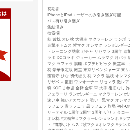
初期垢
iPhoneとiPadユーザーのみ引き継ぎ可能
パス有り引き継ぎ
集結済み
検索欄
枕 紫枕 オレ枕 大領主 マクラーレン ランボ 
進撃ボトムス 紫マク オレマク ランボルギー
トレーニング勲章 ガチャ リセマラ 3周年 進
ラボ DCコラボ ジョーカー ムラマク 月パラ
マク ラフェラ 旗艦 ポプテピピック 殿堂車 
枕 豪華限定版 殿堂 東京リベンジャーズ 東リ
龍宮寺 ひな 初代総長 枕 マクラ 黒枕 オレマ
リザベス 復旧 ワンオーナー リセマラ 激レア 破
魂 KOF 古参垢 金枠 金車 車 大手 復旧なし
フェラーリ ランボルギーニ マクラーレン ポ
速い車 強いアカウント 強い 黒マク オレマク
ラフェラ 青ラフェラ 黒ラフェラ 旗艦 初心ONE
リーテイル 1周年 2周年 3周年 ゲリラ 金コート
オレ枕 #大領主 #マクラーレン #ランボ #ラフ
ト #進撃ボトムス #紫マク #オレマク #ラン