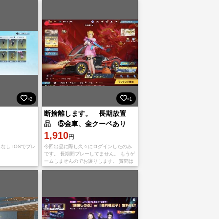
×2
×1
断捨離します。 長期放置
品 ⑤金車、金クーペあり
連携解除可
1,910
円
なし IOSでプレ
今回出品に際し久々にログインしたのみ
です。 長期間プレーしてません。 もうゲ
ームしませんのでお譲りします。 質問は
必ず購入前に済ませてください。 入金は
購入当日にしてください。 やりとりの中
で