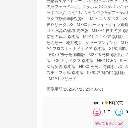
光物資勲章 #トレーニング勲章 #ガチャ #リセ
黒ラフェラ #エヴァコラボ #DCコラボ #ジョ
ラボ#エヴァンゲリオンピンマク#ラフェラ#ポ
マク#枕#豪華限定版 M24:エリザベス Lv3 H
神斧リッタLV3 M860:ハーレイ・クイン旗
LR4:氷晶の聖域 先鋒版 M16A4:自由の翼 旗
信念の戦い 旗艦版 M4A1:ニキシア 旗艦
せんせー 地獄使者 シャーマンキング M16
A4:フロスト・ナイトメア 旗艦版 81式:潮風
HK50:初号機 旗艦版 M27:零号機 旗艦版 A
版 CSLRサイタマ 旗艦版 NEXTGEN S-A
深海伝説 旗艦版 HK50:炎炎ノ消防隊 Lv3 A
スティフォル 旗艦版 05式:常闇の棺 旗艦版
M4A1:ソリッド
画像更新(2026/04/25 23:40:40)
nemu
5時間前
117
0
とても良い出品者