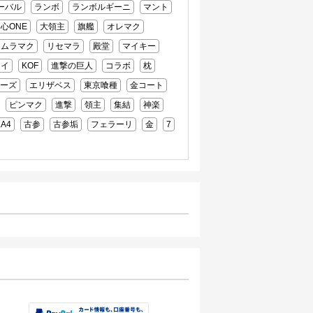
ーバル
ランボ
ランボルギーニ
マント
心ONE
大領主
旗艦
オレマク
ムラマク
リセマラ
殿堂
マイキー
レイ
KOF
進撃の巨人
コラボ
枕
ーズ
エリザベス
東京喰種
金コート
ピンマク
進撃
領主
集結
神楽
A4
古参
古参垢
フェラーリ
金
7