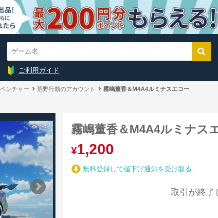
ご利用ガイド
ベンチャー
荒野行動のアカウント
霧嶋董香＆M4A4ルミナスエコー
霧嶋董香＆M4A4ルミナス
1,200
¥
無料登録して値下げ通知を受け取る
取引が終了