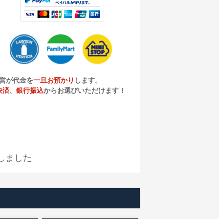
営が代金を
一旦お預かり
します。
決済
、
銀行振込
からお選びいただけます！
しました