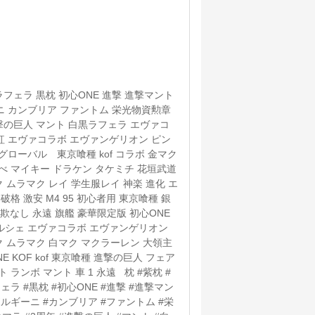
ラフェラ 黒枕 初心ONE 進撃 進撃マント
ニ カンブリア ファントム 栄光物資勲章
撃の巨人 マント 白黒ラフェラ エヴァコ
 紅 エヴァコラボ エヴァンゲリオン ピン
グローバル 東京喰種 kof コラボ 金マク
べ マイキー ドラケン タケミチ 花垣武道
ク ムラマク レイ 学生服レイ 神楽 進化 エ
格 激安 M4 95 初心者用 東京喰種 銀
 詐欺なし 永遠 旗艦 豪華限定版 初心ONE
ルシェ エヴァコラボ エヴァンゲリオン
 ムラマク 白マク マクラーレン 大領主
 KOF kof 東京喰種 進撃の巨人 フェア
 ランボ マント 車 1 永遠 枕 #紫枕 #
ェラ #黒枕 #初心ONE #進撃 #進撃マン
ボルギーニ #カンブリア #ファントム #栄