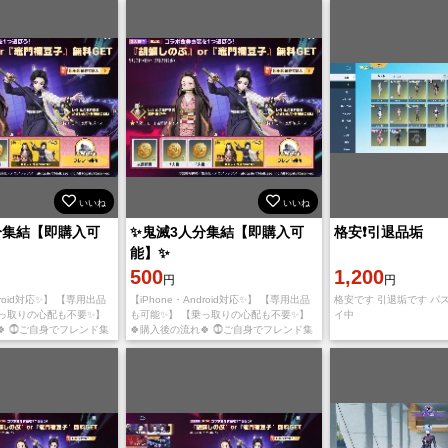
いいね
いいね
分集結【即購入可
✨鬼滅3人分集結【即購入可
格安❗️引退品垢
能】✨
500
1,200
円
円
droid対応✨】 【専用出品
【iPhone・Android対応✨】 【専用出品
格安です 引退垢です パス
乗っ取りの心配も不要✨】
も可能✨】 【乗っ取りの心配も不要✨】
イ中
🍀 ⓵ご自身でフレンド集
🍀購入後の流れ🍀 ⓵ご自身でフレンド集
コードを作成し、取引画面
結用URLかQRコードを作成し、取引画面
で送
にてメッセージで送