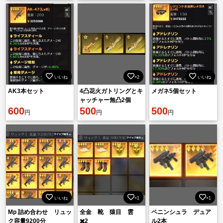
いいね
×2
いいね
AK3本セット
4凸花火ガトリングとキ
メガネ5個セット
ャッチャー無凸2個
600
500
500
円
円
円
いいね
×1
×1
Mp 詰め合わせ リュッ
全金 靴 猿目 雲
ペニンシュラ デュア
ク容量9200分
✖️2
ル2本