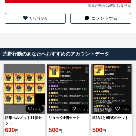
※まだ購入は確定しません
いいね×6
コメントする
荒野行動のあなたへおすすめのアカウントデータ
いいね
いいね
いいね
防毒ヘルメット11個セ
リュック4個セット
M4A1と95式のセット
ット
630
500
500
円
円
円