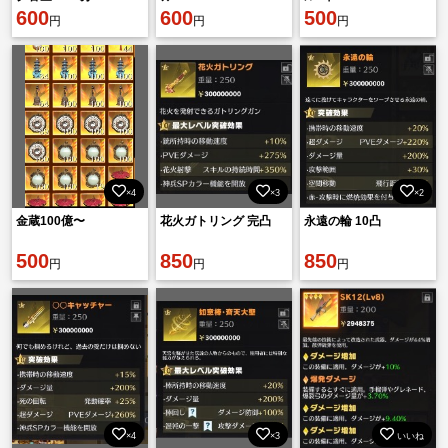
600
600
500
円
円
円
×4
×3
×2
金蔵100億〜
花火ガトリング 完凸
永遠の輪 10凸
500
850
850
円
円
円
×4
×3
いいね