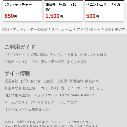
〇〇キャッチャー
如意棒 完凸 （10
ペニンシュラ サイガ
凸）
850
1,500
500
円
円
円
RMT・アカウントデータ売買
スマホゲーム
アドベンチャー
荒野行動のア
ご利用ガイド
ご利用ガイド
お取引の流れ
アカウントを売る
アカウントを買う
手数料・お支払い方法
安心・安全取引
よくある質問
サイト情報
運営会社
お問い合わせ
ご意見・ご要望
利用規約
禁止行為
特定商取引法の記載
口コミ・評判一覧
サイトマップ
お知らせ
個人情報保護方針
アフィリエイト
GameRoom
PlayHub
ゲームクエスト
アイドルプレス
トレカマニア
オンラインゲーム攻略まとめ
本サイトの問い合わせは直接ゲームトレードへご連絡ください。
チート行為と関わりがある商品の販売は固くお断りさせて頂きます。