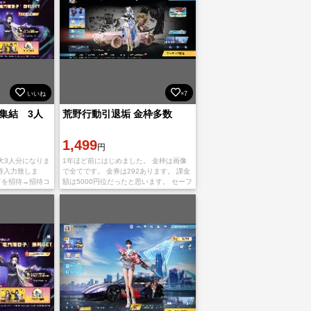
いいね
×7
集結 3人
荒野行動引退垢 金枠多数
1,499
円
大3人分になりま
1年ほど前にはじめました。 金枠は画像
待入力致しま
で全てです。 金券は292あります。 課金
ドを招待→招待コ
額は5000円位だったと思います。 セーフ
コード をコピー
ティー解除済です。 メールアドレスでの
です。
引き継ぎにな