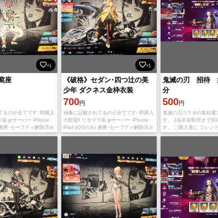
×1
×1
窩座
《破格》セダン･四つ辻の美
鬼滅の刃 招待 
少年 ダクネス金枠衣装
分
700
500
円
円
てるのが全てです❕ 即購入
画像に記載されてるのが全てです❕ 即購入
鬼滅の刃コラボの集結最
垢 jpサーバー iPhone･
大歓迎‼️ リセマラ垢 jpサーバー iPhone･
す。 1垢衣装取得まで招
み) 連携･セーフティ解除済み
iPad (iOSのみ) 連携･セーフティ解除済み
す。 ご購入後に フレン
. 検索用 オ
ワンオーナー No. 検索用 オ
ードを使用→自分の招待
して教えて頂けると幸い