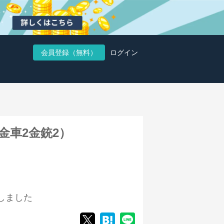
会員登録（無料）
ログイン
金車2金銃2）
しました