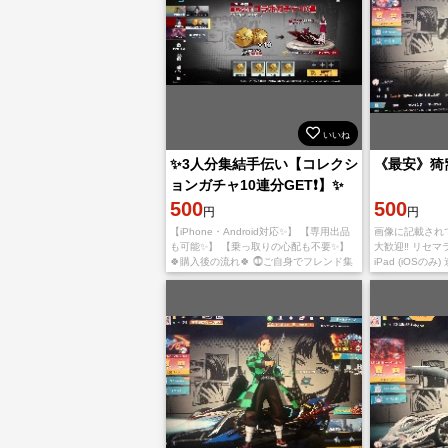
いいね
✨3人分集結手伝い【コレクシ
《最安》猗
ョンガチャ10連分GET❗️】✨
500
500
円
円
【iPhone・Android対応✨】 【専用出品
画像に記載され
も可能✨】 【乗っ取りの心配も不要✨】
大歓迎‼️ リセマラ
🍀購入後の流れ🍀 ⓵ご自身でフレンド集
iPad (iOSの
結用URLかQRコードを作成し、取引画面
ワンオーナー No
にてメッセージで送