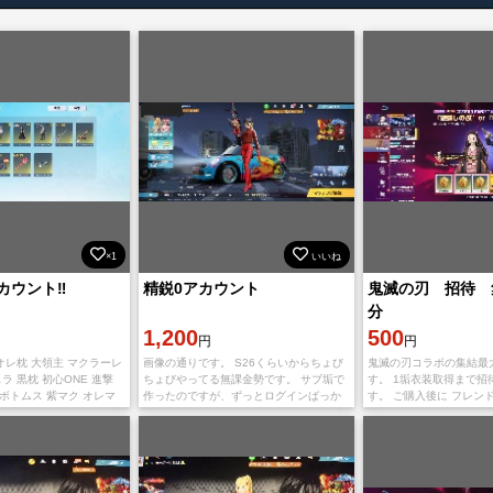
×1
いいね
ウント‼️
精鋭0アカウント
鬼滅の刃 招待 
分
1,200
500
円
円
 オレ枕 大領主 マクラーレ
画像の通りです。 S26くらいからちょび
鬼滅の刃コラボの集結最
ラ 黒枕 初心ONE 進撃
ちょびやってる無課金勢です。 サブ垢で
す。 1垢衣装取得まで招
ボトムス 紫マク オレマ
作ったのですが、ずっとログインばっか
す。 ご購入後に フレン
ニ カンブリア ファント
りで全然プレイしてないので売ります。
ードを使用→自分の招待
 トレーニング
Android限定です。 値下げ全然可能で
して教えて頂けると幸い