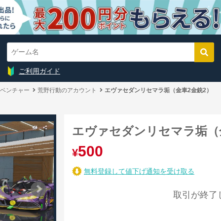
ご利用ガイド
ベンチャー
荒野行動のアカウント
エヴァセダンリセマラ垢（金車2金銃2）
エヴァセダンリセマラ垢（
500
¥
無料登録して値下げ通知を受け取る
取引が終了