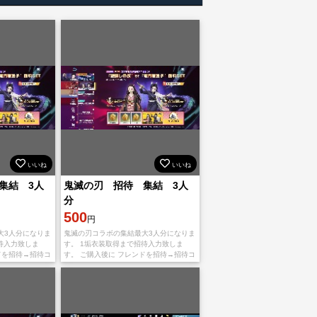
いいね
いいね
集結 3人
鬼滅の刃 招待 集結 3人
分
500
円
大3人分になりま
鬼滅の刃コラボの集結最大3人分になりま
待入力致しま
す。 1垢衣装取得まで招待入力致しま
ドを招待→招待コ
す。 ご購入後に フレンドを招待→招待コ
コード をコピー
ードを使用→自分の招待コード をコピー
です。
して教えて頂けると幸いです。