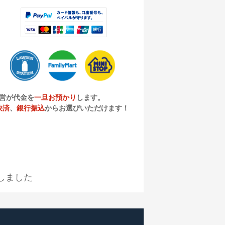
営が代金を
一旦お預かり
します。
決済
、
銀行振込
からお選びいただけます！
しました