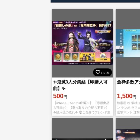
いいね
✨鬼滅3人分集結【即購入可
金枠多数アカ
能】✨
500
1,500
円
円
【iPhone・Android対応✨】 【専用出品
検索用 枕 紫枕
も可能✨】 【乗っ取りの心配も不要✨】
ン ランボ ラフェ
🍀購入後の流れ🍀 ⓵ご自身でフレンド集
進撃マント 進撃
結用URLかQRコードを作成し、取引画面
ク ランボルギー
にてメッセージで送
ム 栄光物資勲章