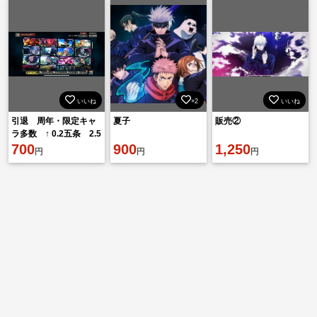
いいね
×2
いいね
引退 周年・限定キャ
夏子
販売②
ラ多数 ↑ 0.2五条 2.5
五条・2.5伏黒・2.5釘
700
900
1,250
円
円
円
崎