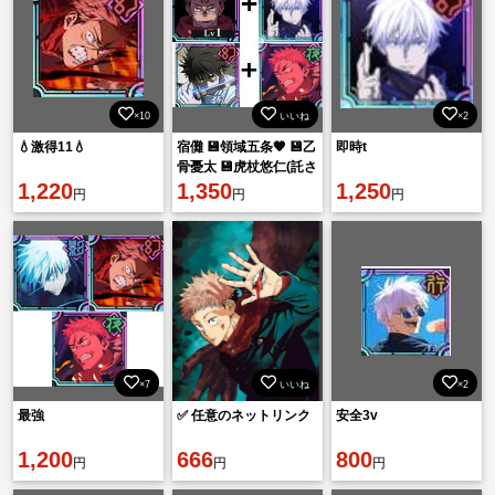
×10
いいね
×2
💧激得11💧
宿儺 💾領域五条🧡 💾乙
即時t
骨憂太 💾虎杖悠仁(託さ
1,220
れた一命) 💾廻珠
1,350
1,250
円
円
円
110000個
×7
いいね
×2
最強
✅ 任意のネットリンク
安全3v
1,200
666
800
円
円
円