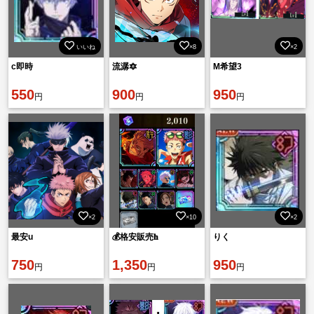
いいね
×8
×2
c即時
流潺🔯
M希望3
550
900
950
円
円
円
×2
×10
×2
最安u
💰格安販売𝐡
りく
750
1,350
950
円
円
円