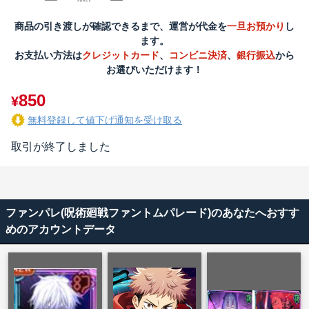
商品の引き渡しが確認できるまで、運営が代金を
一旦お預かり
し
ます。
お支払い方法は
クレジットカード
、
コンビニ決済
、
銀行振込
から
お選びいただけます！
850
¥
無料登録して値下げ通知を受け取る
取引が終了しました
ファンパレ(呪術廻戦ファントムパレード)のあなたへおすす
めのアカウントデータ