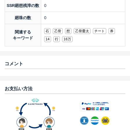
SSR廻想残滓の数
0
廻珠の数
0
石
乙骨
想
乙骨憂太
チート
券
関連する
キーワード
14
行
16万
コメント
お支払い方法