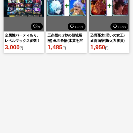
×1
いいね
いいね
全属性パーティあり。
五条悟(0.2秒の領域展
乙骨憂太(呪いの女王)
レベルマックス多数！
開) 🐬五条悟(氷菓を溶
🍏両面宿儺(火力勝負)
3,000
かして) 🐬廻珠90000個
1,485
🍏廻珠80000個
1,950
円
円
円