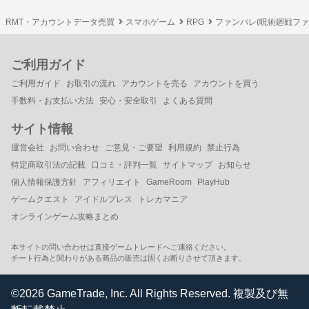
RMT・アカウントデータ売買
スマホゲーム
RPG
ファンパレ(呪術廻戦フ
ご利用ガイド
ご利用ガイド
お取引の流れ
アカウントを売る
アカウントを買う
手数料・お支払い方法
安心・安全取引
よくある質問
サイト情報
運営会社
お問い合わせ
ご意見・ご要望
利用規約
禁止行為
特定商取引法の記載
口コミ・評判一覧
サイトマップ
お知らせ
個人情報保護方針
アフィリエイト
GameRoom
PlayHub
ゲームクエスト
アイドルプレス
トレカマニア
オンラインゲーム攻略まとめ
本サイトの問い合わせは直接ゲームトレードへご連絡ください。
チート行為と関わりがある商品の販売は固くお断りさせて頂きます。
©2026 GameTrade, Inc. All Rights Reserved. 複製及び無