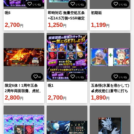
いいね
いいね
いいね
呪6
即時対応 無量空処五条
初期垢
+石14.5万個+SSR確定
2,700
チケット6枚+SSR迥想
1,250
1,199
円
円
円
10-35+ガチャ券55枚
×4
いいね
いいね
限定6体！1周年五条
呪1
五条悟(氷菓を溶かして)
2周年両面宿儺、虎杖、
🍏虎杖悠仁(蒼穹に打ち
真人 腸相、行夜蛾、
2,800
2,700
込め) 🍏廻珠90000個
1,890
円
円
円
西宮など
🍏ランダ：ム1-5