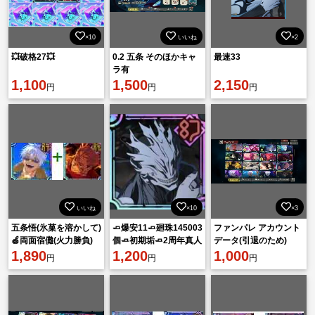
×10
いいね
×2
💥破格27💥
0.2 五条 そのほかキャ
最速33
ラ有
1,100
1,500
2,150
円
円
円
いいね
×10
×3
五条悟(氷菓を溶かして)
🧈爆安11🧈廻珠145003
ファンパレ アカウント
🍏両面宿儺(火力勝負)
個🧈初期垢🧈2周年真人
データ(引退のため)
🍏廻珠90000個
1,890
🧈🧈🧈🧈🧈🧈🧈🧈🧈🧈
1,200
1,000
円
円
円