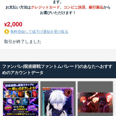
ます。
お支払い方法は
クレジットカード
、
コンビニ決済
、
銀行振込
から
お選びいただけます！
2,000
¥
無料登録して値下げ通知を受け取る
取引が終了しました
ファンパレ(呪術廻戦ファントムパレード)のあなたへおすす
めのアカウントデータ