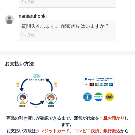
3ヶ月前
nantaruhonki
質問失礼します。 配布虎杖はいますか？
3ヶ月前
お支払い方法
商品の引き渡しが確認できるまで、運営が代金を
一旦お預かり
し
ます。
お支払い方法は
クレジットカード
、
コンビニ決済
、
銀行振込
から