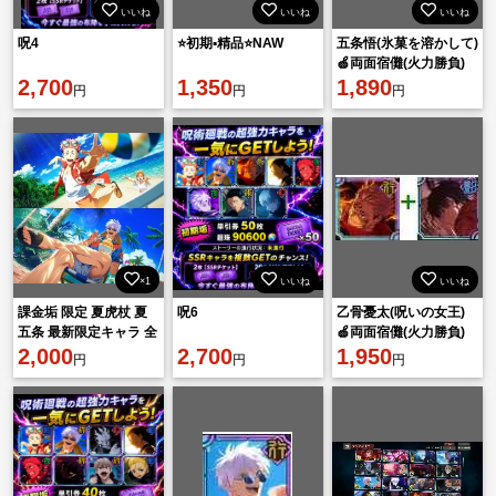
いいね
いいね
いいね
呪4
⭐初期▪︎精品⭐NAW
五条悟(氷菓を溶かして)
🍏両面宿儺(火力勝負)
2,700
1,350
🍏廻珠90000個
1,890
円
円
円
×1
いいね
いいね
課金垢 限定 夏虎杖 夏
呪6
乙骨憂太(呪いの女王)
五条 最新限定キャラ 全
🍏両面宿儺(火力勝負)
キャラ完凸可能 共鳴凸
2,000
2,700
🍏廻珠80000個
1,950
円
円
円
石5個