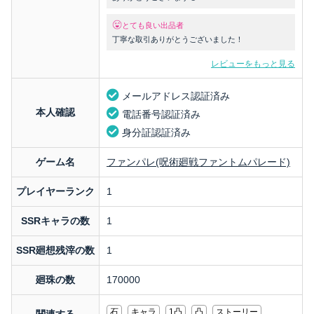
とても良い出品者
丁寧な取引ありがとうございました！
レビューをもっと見る
メールアドレス認証済み
本人確認
電話番号認証済み
身分証認証済み
ゲーム名
ファンパレ(呪術廻戦ファントムパレード)
プレイヤーランク
1
SSRキャラの数
1
SSR廻想残滓の数
1
廻珠の数
170000
石
キャラ
1凸
凸
ストーリー