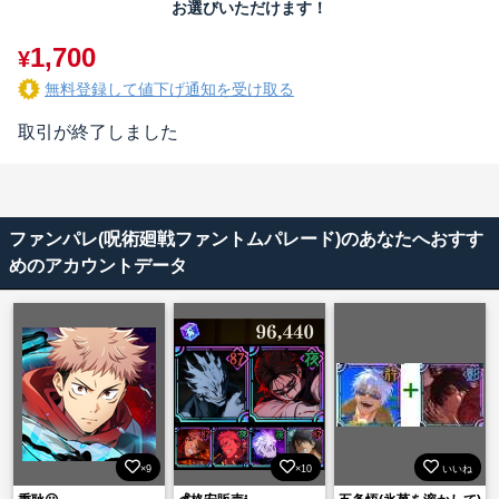
お選びいただけます！
1,700
¥
無料登録して値下げ通知を受け取る
取引が終了しました
ファンパレ(呪術廻戦ファントムパレード)のあなたへおすす
めのアカウントデータ
×9
×10
いいね