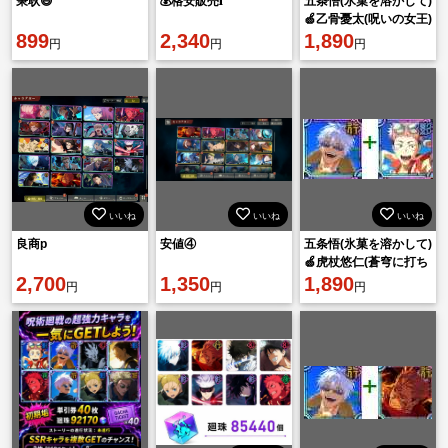
秉耿😃
💰格安販売𝐢
五条悟(氷菓を溶かして)
🍏乙骨憂太(呪いの女王)
899
2,340
🍏廻珠85000個 🍏ラン
1,890
円
円
円
ダ：ム1-5SS
いいね
いいね
いいね
良商p
安値④
五条悟(氷菓を溶かして)
🍏虎杖悠仁(蒼穹に打ち
2,700
1,350
込め) 🍏廻珠90000個
1,890
円
円
円
🍏ランダ：ム1-5