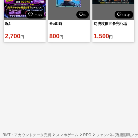
いいね
×2
いいね
呪1
⑥e即時
幻虎杖影五条完凸垢
2,700
800
1,500
円
円
円
RMT・アカウントデータ売買
スマホゲーム
RPG
ファンパレ(呪術廻戦フ