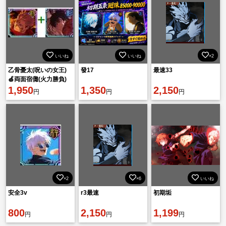
いいね
いいね
×2
乙骨憂太(呪いの女王)
發17
最速33
🍏両面宿儺(火力勝負)
🍏廻珠80000個
1,950
1,350
2,150
円
円
円
×2
×6
いいね
安全3v
r3最速
初期垢
800
2,150
1,199
円
円
円