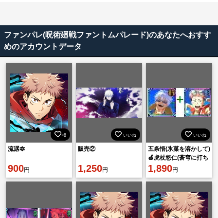
ファンパレ(呪術廻戦ファントムパレード)のあなたへおすす
めのアカウントデータ
×8
いいね
いいね
流潺🔯
販売②
五条悟(氷菓を溶かして)
🍏虎杖悠仁(蒼穹に打ち
900
1,250
込め) 🍏廻珠90000個
1,890
円
円
円
🍏ランダ：ム1-5