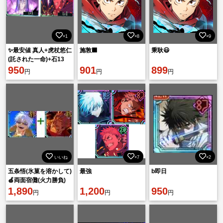
×1
×8
×9
✨最安値 真人+虎杖悠仁
施敦⬛
秉耿😃
(託された一命)+石13
万-20万個+SSR確定チ
950
901
899
円
円
円
ケット2-5枚+SSR迥
いいね
×7
×2
五条悟(氷菓を溶かして)
最強
b即日
🍏両面宿儺(火力勝負)
🍏廻珠90000個
1,890
1,200
950
円
円
円