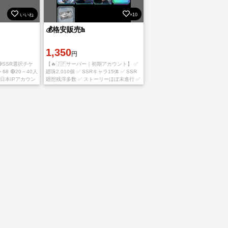
いいね
×10
💰格安販売𝐡
1,350
円
 🔴SSR選択チケ
【🔥🇯🇵サーバー｜初期アカウント】 ✅
8 🔴20～40人
廻珠2,010個 ✅ SSRキャラ15体 ✅ SSR
日本IPアカウン
廻想残滓多数 ✅ ストーリーほぼ未進行 ✅
トなし直接購入OK
完全育成自由 【主な所持キャラ】 ★フー
ガ宿儺(火力勝負) ★