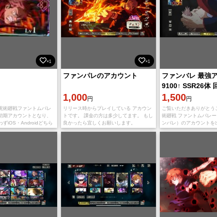
×1
×1
ファンパレのアカウント
ファンバレ 最強
9100↑ SSR26体
1,000
枚 ストーリーほ
1,500
円
円
呪術廻戦ファントムパレ
リリース時からプレイしている アカウン
ご覧いただきありがとう
初期アカウントとなり、
トです。 課金の方は多少してます。 もし
術廻戦 ファントムパレ
iOS・Androidどちら
良かったら宜しくお願いします。
ンバレ）のアカウントを
イできます。 全てのアカ
す。 プレイ時間が取れ
リーン状態で、違反や不
引退に伴い出品いたしま
みで、