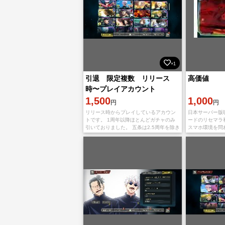
×1
引退 限定複数 リリース
高価値
時〜プレイアカウント
1,500
1,000
円
円
リリース時からプレイしているアカウン
日本サーバー版
トです。 1周年以降ほとんどガチャのみ
ードのリセマラ
引いておりました。 五条は2.5周年を除き
スマホ環境を問わず
コンプしております。 限定キャラ複数お
でも快適にプレ
ります。 詳細は画像をご確認ください
ウントは完全ク
正利