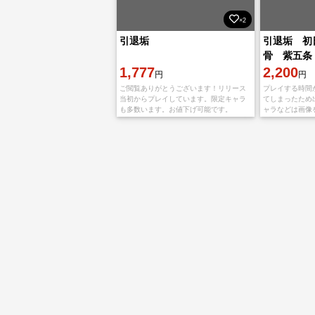
×2
引退垢
引退垢 初
骨 紫五条
1,777
2,200
円
円
ご閲覧ありがとうございます！リリース
プレイする時間
当初からプレイしています。限定キャラ
てしまったため
も多数います。お値下げ可能です。
ャラなどは画像
わかるかと思い
ばお気軽にコメ