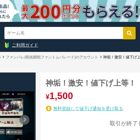
ご利用ガイド
G
ファンパレ(呪術廻戦ファントムパレード)のアカウント
神垢！激安！値下げ
神垢！激安！値下げ上等！
1,500
¥
無料登録して値下げ通知を受け取る
取引が終了