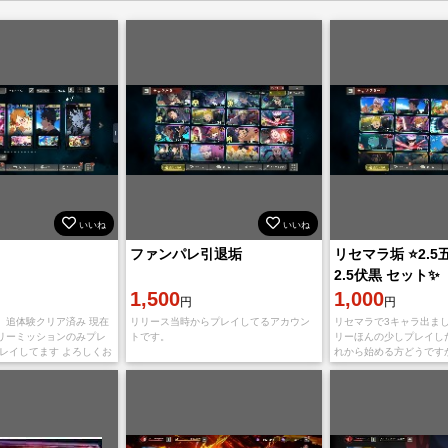
いいね
いいね
ファンパレ引退垢
リセマラ垢 ⭐️2.5
2.5伏黒 セット✨
1,500
1,000
円
円
 追体験クリア済み 現在
リリース当時からプレイしてるアカウン
リセマラで3キャラ出まし
リーミッションのみプレ
トです。
リーほんの少しプレイし
プレイしてます よろしくお
れから始める方どうですか