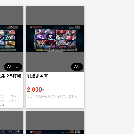
いいね
×1
五条 2.5釘崎
引退垢🔥❤️‍🔥
2,000
円
たー！ ストー
リリース当時からプレイしていました
ただけです！ こ
☺️