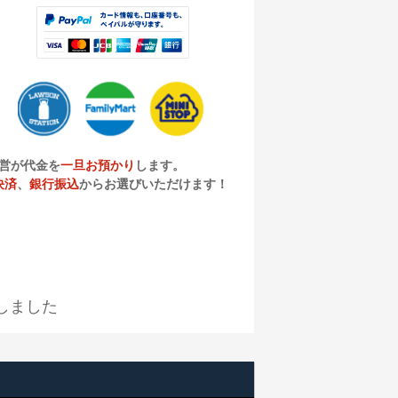
営が代金を
一旦お預かり
します。
決済
、
銀行振込
からお選びいただけます！
しました