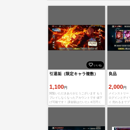
いいね
引退垢（限定キャラ複数）
良品
1,100
2,000
円
円
閲覧いただきありがとうございます もう
メインストリー
プレイしなくなったアカウントです 値下
ログインとデイ
げ可能です！ 課金額はだいたい8万円く
イ 売れるまで
らいです キャラクターは画像をご確認く
願いします
ださい 回想残滓などは質問いただけたら
お