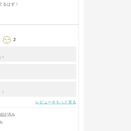
てるはず！
2
た！
！！
レビューをもっと見る
認証済み
み