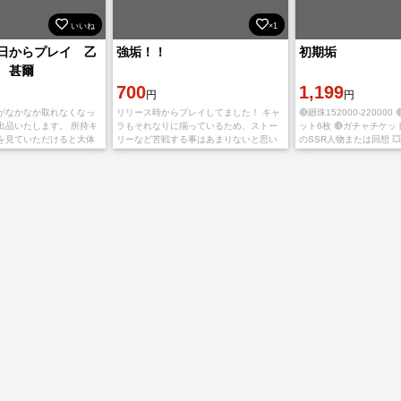
いいね
×1
日からプレイ 乙
強垢！！
初期垢
 甚爾
700
1,199
円
円
がなかなか取れなくなっ
リリース時からプレイしてました！ キャ
🔴廻珠152000-220000
出品いたします。 所持キ
ラもそれなりに揃っているため、ストー
ット6枚 🔴ガチャチケット6
を見ていただけると大体
リーなど苦戦する事はあまりないと思い
のSSR人物または回想 
ます。 何か質問などあれ
ます！ 気になった方はコメントしてくだ
ト 💥即時対応。コメン
ントください。
さい！
💥AndroidとI