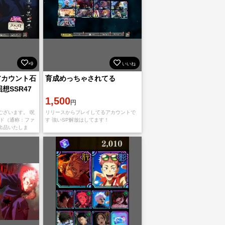
×9
いいね
アカウント石
育成めっちゃされてる
 回想SSR47
ぼクリア
1,500
円
ございます。 呪
リリースからプレイしてるアカウントで
ード（通称：ファ
す 強いSP解放はしてます！
出品いたしま
なくなったため、
す。 やり込み済