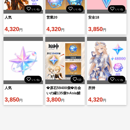
いいね
いいね
いいね
人気
営業20
安全18
4,320
4,320
3,850
円
円
円
いいね
×10
いいね
人気
💎原石59400個💎出会
所持
いの縁135個✨Asia鯖
3,850
🔥即購入OK⚡
3,800
4,320
円
円
円