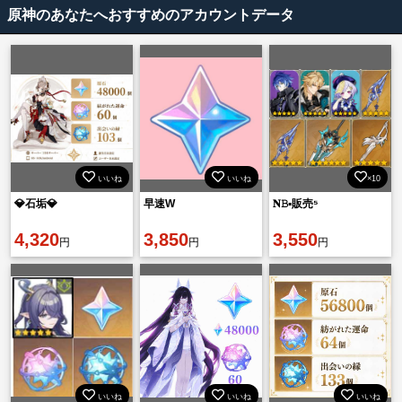
原神のあなたへおすすめのアカウントデータ
いいね
いいね
×10
💎石垢💎
早速W
𝐍𝙱▪︎販売⁵
4,320
3,850
3,550
円
円
円
いいね
いいね
いいね