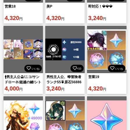
営業18
美P
即対応！💎💎💎
4,320
4,320
3,240
円
円
円
いいね
×10
いいね
🚹男主人公🔮/ニコ/サン
男性主人公、🎼冒険者
営業19
ドローネ/超越の鍵/シト
ランク55🍵原石56886
ラリ/祭星者の眺め/七七
4,000
個🎵紡がれた運命64個
3,240
4,320
円
円
円
1凸/モナ🔮
🎵🍵🎼最安🎵🍵