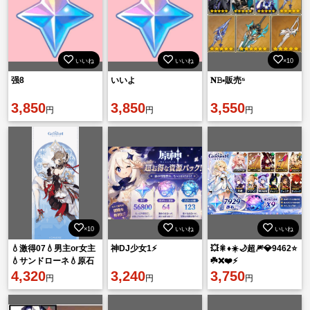
いいね
いいね
×10
强8
いいよ
𝐍𝙱▪︎販売⁵
3,850
3,850
3,550
円
円
円
×10
いいね
いいね
💧激得07💧男主or女主
神DJ少女1⚡
💥🎇♦️☀️🌙超🎆💎9462⭐
💧サンドローネ💧原石
☘️❌❤️⚡
48010個💧運命60個💧
4,320
3,240
3,750
円
円
円
縁103個💧💧