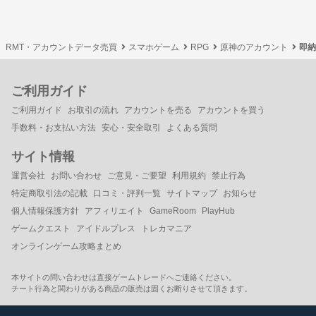
RMT・アカウントデータ売買
スマホゲーム
RPG
原神のアカウント
即納
ご利用ガイド
ご利用ガイド
お取引の流れ
アカウントを売る
アカウントを買う
手数料・お支払い方法
安心・安全取引
よくある質問
サイト情報
運営会社
お問い合わせ
ご意見・ご要望
利用規約
禁止行為
特定商取引法の記載
口コミ・評判一覧
サイトマップ
お知らせ
個人情報保護方針
アフィリエイト
GameRoom
PlayHub
ゲームクエスト
アイドルプレス
トレカマニア
オンラインゲーム攻略まとめ
本サイトの問い合わせは直接ゲームトレードへご連絡ください。
チート行為と関わりがある商品の販売は固くお断りさせて頂きます。