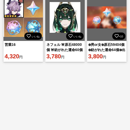
いいね
いいね
×10
営業16
ネフェル 🚨原石48000
❄️男or女❄️原石59404個
個 🚨紡がれた運命60個
❄️紡がれた運命64個❄️出
4,320
🚨出会いの縁100個
3,780
会いの縁135個
3,800
円
円
円
❄️❄️❄️❄️❄️❄️