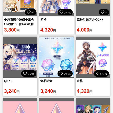
×10
いいね
×1
💎原石59400個💎出会
所持
原神引退アカウント
いの縁135個✨Asia鯖
🔥即購入OK⚡
3,800
4,320
4,000
円
円
円
いいね
いいね
いいね
QBX8
💎石垢💎
破格
3,240
3,240
4,320
円
円
円