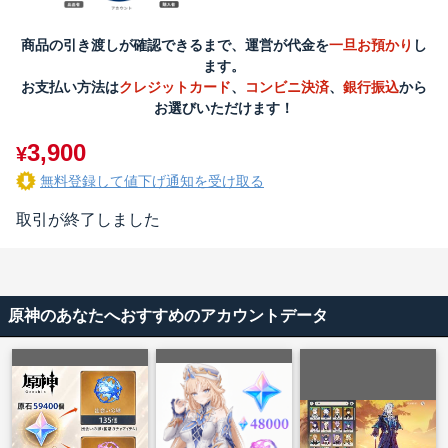
商品の引き渡しが確認できるまで、運営が代金を
一旦お預かり
し
ます。
お支払い方法は
クレジットカード
、
コンビニ決済
、
銀行振込
から
お選びいただけます！
3,900
¥
無料登録して値下げ通知を受け取る
取引が終了しました
原神のあなたへおすすめのアカウントデータ