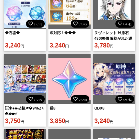
いいね
いいね
いいね
💎石垢💎
即対応！💎💎💎
ヌヴィレット 🚨原石
48000個 🚨紡がれた運
3,240
3,240
命60個 🚨出会いの縁
3,780
円
円
円
100個
いいね
いいね
いいね
💥🎇♦️☀️🌙超🎆💎9462⭐
强8
QBX8
☘️❌❤️⚡
3,750
3,850
3,240
円
円
円