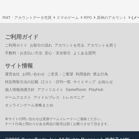
RMT・アカウントデータ売買
スマホゲーム
RPG
原神のアカウント
{メ
ご利用ガイド
ご利用ガイド
お取引の流れ
アカウントを売る
アカウントを買う
手数料・お支払い方法
安心・安全取引
よくある質問
サイト情報
運営会社
お問い合わせ
ご意見・ご要望
利用規約
禁止行為
特定商取引法の記載
口コミ・評判一覧
サイトマップ
お知らせ
個人情報保護方針
アフィリエイト
GameRoom
PlayHub
ゲームクエスト
アイドルプレス
トレカマニア
オンラインゲーム攻略まとめ
本サイトの問い合わせは直接ゲームトレードへご連絡ください。
チート行為と関わりがある商品の販売は固くお断りさせて頂きます。