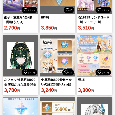
いいね
×2
いいね
姫子・旅立ち4凸+餅
ff即時
石19139 サンドローネ
+雲璃(うんり)
+餠 シトラリ+餠
2,700
3,850
3,510
円
円
円
いいね
×10
いいね
ネフェル 🚨原石48000
💎原石56800個💎出会
發15
個 🚨紡がれた運命60個
いの縁123個✨Asia鯖
🚨出会いの縁100個
3,780
🔥即購入OK⚡
3,240
3,800
円
円
円