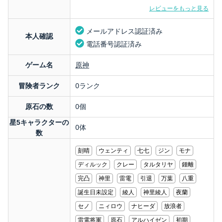
レビューをもっと見る
メールアドレス認証済み
本人確認
電話番号認証済み
ゲーム名
原神
冒険者ランク
0ランク
原石の数
0個
星5キャラクターの
0体
数
刻晴
ウェンティ
七七
ジン
モナ
ディルック
クレー
タルタリヤ
鍾離
完凸
神里
雷電
引退
万葉
八重
誕生日未設定
綾人
神里綾人
夜蘭
セノ
ニィロウ
ナヒーダ
放浪者
雷電将軍
原石
アルハイゼン
初期