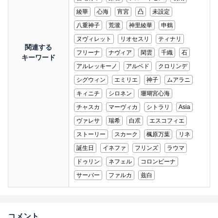
綾華
心海
宵宮
凸
未設定
八重神子
荒瀧
神里綾華
申鶴
ヌヴィレット
リオセスリ
ティナリ
関連する
フリーナ
ナヴィア
閑雲
千織
石
キーワード
アルレッキーノ
アルベド
クロリンデ
シグウィン
エミリエ
神子
ムアラニ
キィニチ
シロネン
珊瑚宮心海
チャスカ
マーヴィカ
シトラリ
Asia
ヴァレサ
瑞希
白朮
エスコフィエ
ストーリー
スカーク
楓原万葉
リネ
誕生日
イネファ
フリンズ
ラウマ
ドゥリン
ネフェル
コロンビーナ
サーバー
ファルカ
兹白
コメント