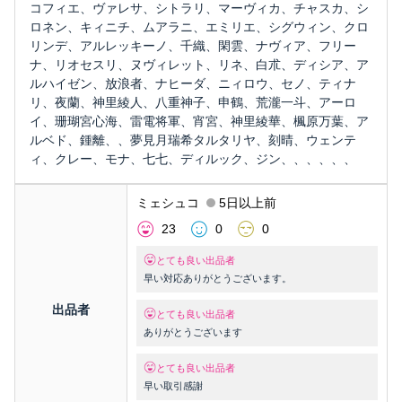
コフィエ、ヴァレサ、シトラリ、マーヴィカ、チャスカ、シ
ロネン、キィニチ、ムアラニ、エミリエ、シグウィン、クロ
リンデ、アルレッキーノ、千織、閑雲、ナヴィア、フリー
ナ、リオセスリ、ヌヴィレット、リネ、白朮、ディシア、ア
ルハイゼン、放浪者、ナヒーダ、ニィロウ、セノ、ティナ
リ、夜蘭、神里綾人、八重神子、申鶴、荒瀧一斗、アーロ
イ、珊瑚宮心海、雷電将軍、宵宮、神里綾華、楓原万葉、ア
ルベド、鍾離、、夢見月瑞希タルタリヤ、刻晴、ウェンテ
ィ、クレー、モナ、七七、ディルック、ジン、、、、、、
ミェシュコ
5日以上前
23
0
0
とても良い出品者
早い対応ありがとうございます。
出品者
とても良い出品者
ありがとうございます
とても良い出品者
早い取引感謝