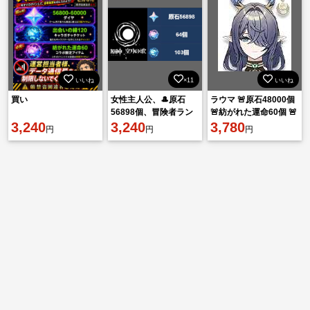
いいね
×11
いいね
買い
女性主人公、🎩原石
ラウマ 🚨原石48000個
56898個、冒険者ラン
🚨紡がれた運命60個 🚨
3,240
ク55、🎩紡がれた運命
3,240
出会いの縁100個
3,780
円
円
円
64個