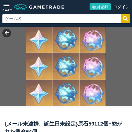
会員登録
ログイン
メニュー
{メール未連携、誕生日未設定}原石59112個+紡が
れた運命64個