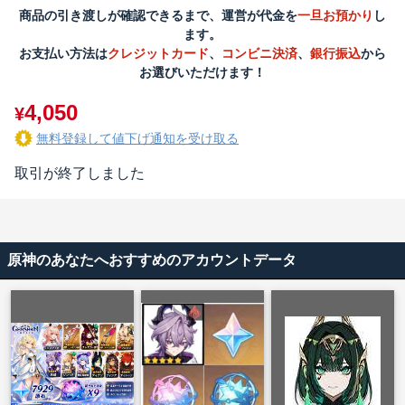
商品の引き渡しが確認できるまで、運営が代金を
一旦お預かり
し
ます。
お支払い方法は
クレジットカード
、
コンビニ決済
、
銀行振込
から
お選びいただけます！
4,050
¥
無料登録して値下げ通知を受け取る
取引が終了しました
原神のあなたへおすすめのアカウントデータ