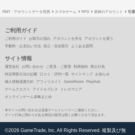
RMT・アカウントデータ売買
スマホゲーム
RPG
原神のアカウント
引退
ご利用ガイド
ご利用ガイド
お取引の流れ
アカウントを売る
アカウントを買う
手数料・お支払い方法
安心・安全取引
よくある質問
サイト情報
運営会社
お問い合わせ
ご意見・ご要望
利用規約
禁止行為
特定商取引法の記載
口コミ・評判一覧
サイトマップ
お知らせ
個人情報保護方針
アフィリエイト
GameRoom
PlayHub
ゲームクエスト
アイドルプレス
トレカマニア
オンラインゲーム攻略まとめ
本サイトの問い合わせは直接ゲームトレードへご連絡ください。
チート行為と関わりがある商品の販売は固くお断りさせて頂きます。
©2026 GameTrade, Inc. All Rights Reserved. 複製及び無