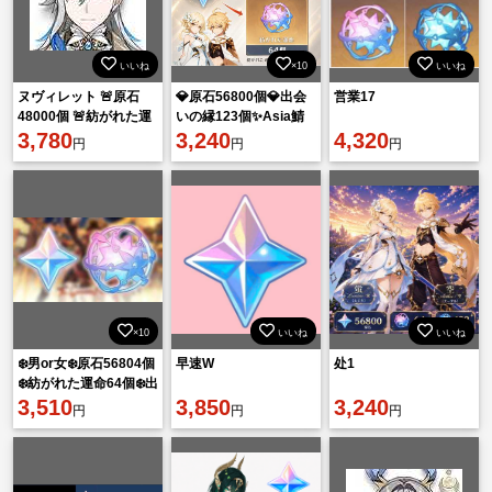
いいね
×10
いいね
ヌヴィレット 🚨原石
💎原石56800個💎出会
営業17
48000個 🚨紡がれた運
いの縁123個✨Asia鯖
命60個 🚨出会いの縁
3,780
🔥即購入OK⚡
3,240
4,320
円
円
円
100個
×10
いいね
いいね
❄️男or女❄️原石56804個
早速W
处1
❄️紡がれた運命64個❄️出
会いの縁132個
3,510
3,850
3,240
円
円
円
❄️❄️❄️❄️❄️❄️