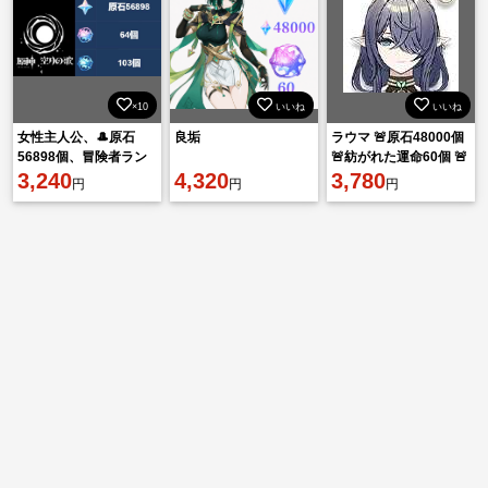
×10
いいね
いいね
女性主人公、🎩原石
良垢
ラウマ 🚨原石48000個
56898個、冒険者ラン
🚨紡がれた運命60個 🚨
ク55、🎩紡がれた運命
3,240
4,320
出会いの縁100個
3,780
円
円
円
64個