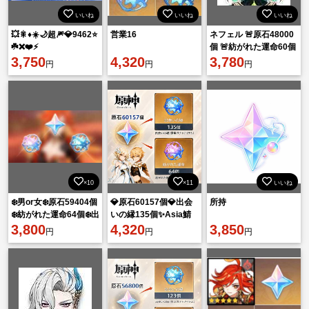
いいね
いいね
いいね
💥🎇♦️☀️🌙超🎆💎9462⭐
営業16
ネフェル 🚨原石48000
☘️❌❤️⚡
個 🚨紡がれた運命60個
3,750
4,320
🚨出会いの縁100個
3,780
円
円
円
×10
×11
いいね
❄️男or女❄️原石59404個
💎原石60157個💎出会
所持
❄️紡がれた運命64個❄️出
いの縁135個✨Asia鯖
会いの縁135個
3,800
🔥即購入OK⚡
4,320
3,850
円
円
円
❄️❄️❄️❄️❄️❄️