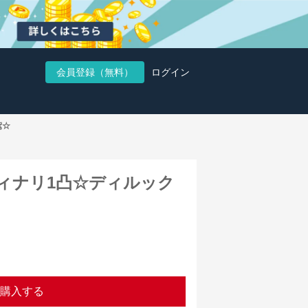
会員登録（無料）
ログイン
鳶☆
ィナリ1凸☆ディルック
購入する