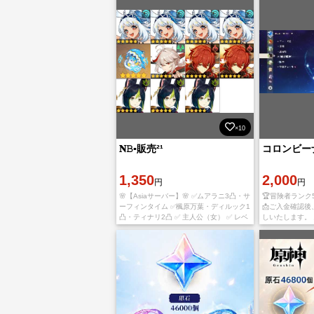
×10
𝐍𝙱▪︎販売²¹
コロンビー
1,350
2,000
円
円
🌸【Asiaサーバー】🌸 ✅ムアラニ3凸・サ
🏆冒険者ランク55
ーフィンタイム ✅楓原万葉・ディルック1
📩ご入金確認
凸・ティナリ2凸 ✅ 主人公（女） ✅ レベ
しいたします。 
ル54 ✅ 魔神任務：ベッドタイムストーリ
⚡迅速対応 ご
ー 第四章 第六幕 ━━━━
お気軽にお問い