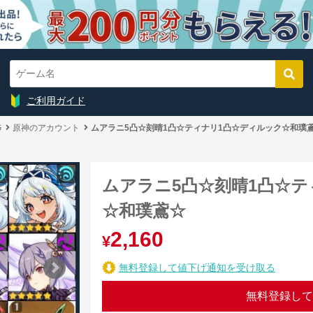
ご利用ガイド
G
原神のアカウント
ムアラニ5凸☆刻晴1凸☆ティナリ1凸☆ディルック☆和璞
ムアラニ5凸☆刻晴1凸☆テ
☆和璞鳶☆
2,160
¥
無料登録して値下げ通知を受け取る
無料登録して