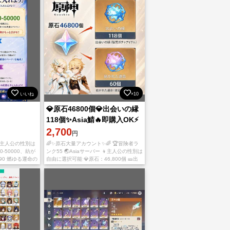
いいね
×10
💎原石46800個💎出会いの縁
118個✨Asia鯖🔥即購入OK⚡
2,700
円
💔 ❣️ 主人公の性別は
🌈✨原石大量アカウント✨🌈 🏆冒険者ラ
-50000、紡が
ンク55 🌏Asiaサーバー 👦主人公の性別は
90 燃ゆる運命の
自由に選択可能 💎原石：46,800個 🎫出
iaサーバー 💗
会いの縁：118個 🌟紡がれた運命：60個
✨ガチャ資源大量所持 ✨