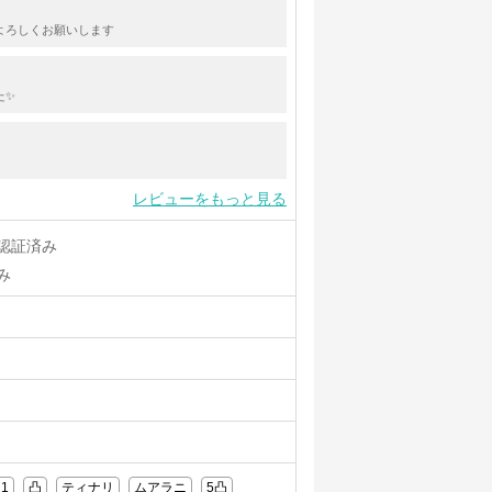
よろしくお願いします
た✨
レビューをもっと見る
認証済み
み
1
凸
ティナリ
ムアラニ
5凸