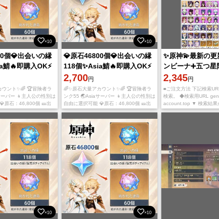
×10
×10
800個💎出会いの縁
💎原石46800個💎出会いの縁
✨原神💫最新の
ia鯖🔥即購入OK⚡
118個✨Asia鯖🔥即購入OK⚡
ンビーナ➕五つ星
2,700
9体，即時対応
2,345
円
円
ウント✨🌈 🏆冒険者ラ
🌈✨原石大量アカウント✨🌈 🏆冒険者ラ
■ご注文方法 下記検索U
iaサーバー 👦主人公の性別は
ンク55 🌏Asiaサーバー 👦主人公の性別は
検索。 ◆検索用URL gens
原石：46,800個 🎫出
自由に選択可能 💎原石：46,800個 🎫出
account.top ▼ 検
個 🌟紡がれた運命：60個
会いの縁：118個 🌟紡がれた運命：60個
が見つかりましたら、アカ
所持 ✨
✨ガチャ資源大量所持 ✨
号で コメントから価格
×10
×10