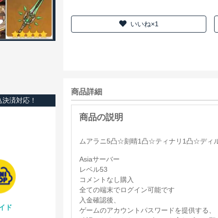
いいね×1
商品詳細
込決済対応！
ムアラニ5凸☆刻晴1凸☆ティナリ1凸☆ディ
Asiaサーバー
レベル53
コメントなし購入
全ての端末でログイン可能です
入金確認後、
イド
ゲームのアカウントパスワードを提供する、