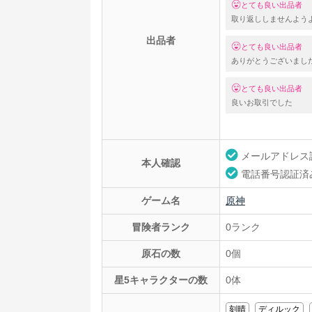
とても良い出品者
取り返ししませんよう
出品者
とても良い出品者
ありがとうございまし
とても良い出品者
良いお取引でした
メールアドレス
本人確認
電話番号認証済
ゲーム名
原神
冒険者ランク
0ランク
原石の数
0個
星5キャラクターの数
0体
刻晴
ディルック