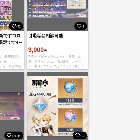
×42
×1
更新ですコロ
引退垢@相談可能
限定です4～
3,000
円
RLで希望商品を
完凸ディオナ 4凸ベネット、香菱、辛
hin-
炎、ドリー、ノエル 3凸凝光、カーブ
索結果から、希望商品
ェ、北斗、コレイ 2凸フィッシュル、ミ
ウントID・番
カ、トーマ、ヨォーヨ、イファ、 1凸九
条娑羅、ゴロー、カチーナ、ガイア、き
らら、ティ
いいね
×10