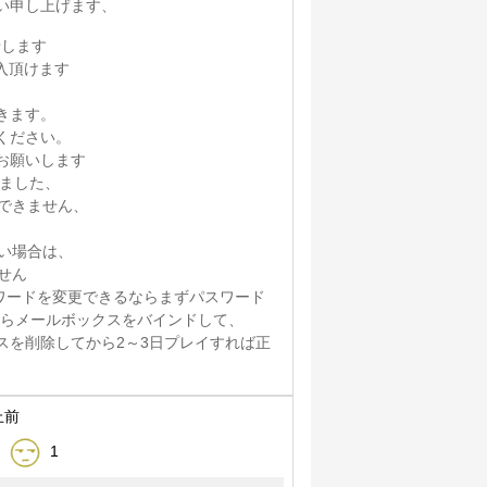
い申し上げます、
せします
入頂けます
きます。
ください。
お願いします
れました、
できません、
い場合は、
せん
スワードを変更できるならまずパスワード
からメールボックスをバインドして、
スを削除してから2～3日プレイすれば正
上前
1