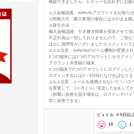
確認できましたら、レビューも忘れずにお願
⚠️入金確認後、miHoYoアカウントをお知ら
⚠️即購入可、購入希望の場合にはそのまま購
⚠️取引方法 ：
御入金確認後、引き継ぎ情報を発送させて頂
不正行為は一切しておりませんので、ご安心
ほかに質問等がございましたらコメントにて
⚠️⚠️⚠️注意：miHoYoのゲーム機制が変更さ
1つの端末には1つのアカウントしかログイン
アカウント未登録の端末、
1つの端末で2つのアカウントにログインした
ログインするには2～3日待たなければなりま
⚠️⚠️⚠️注意：メールを連携させないで！パ
を変更して、1ヶ月ぐらい安定したipをして
（頻繁に改密を促す場合は、ログインデバイ
常に改密できる）
ピォトル
5日以
18
1