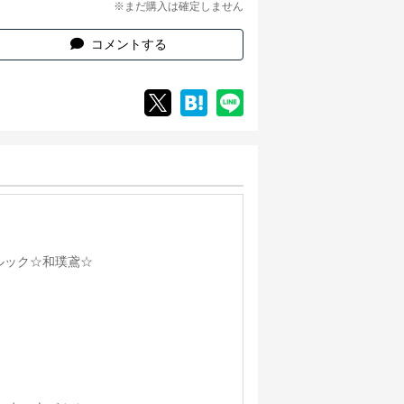
※まだ購入は確定しません
コメントする
ルック☆和璞鳶☆