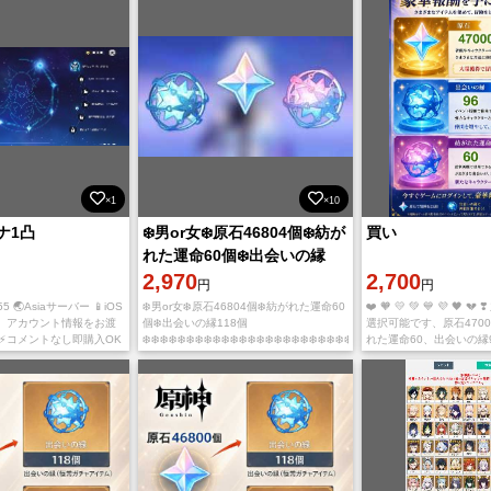
×1
×10
ナ1凸
❄️男or女❄️原石46804個❄️紡が
買い
れた運命60個❄️出会いの縁
118個❄️❄️❄️❄️❄️❄️
2,970
2,700
円
円
 🌏Asiaサーバー 📱iOS
❄️男or女❄️原石46804個❄️紡がれた運命60
❤️ 🧡 💛 💚 💙 💜 🖤 
後、アカウント情報をお渡
個❄️出会いの縁118個
選択可能です、原石47000
⚡コメントなし即購入OK
❄️❄️❄️❄️❄️❄️❄️❄️❄️❄️❄️❄️❄️❄️❄️❄️❄️❄️❄️❄️❄️❄️❄️❄️❄️❄️❄️
れた運命60、出会いの縁
不明な点がございましたら
主人公の性別に
虹光 第五章 第四幕 💗As
合わせく
レベル55