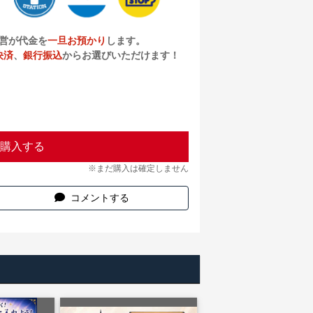
営が代金を
一旦お預かり
します。
決済
、
銀行振込
からお選びいただけます！
購入する
※まだ購入は確定しません
コメントする