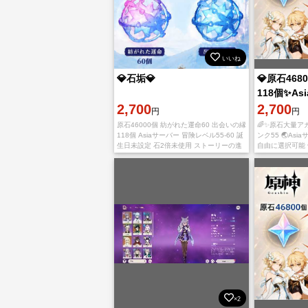
いいね
💎石垢💎
💎原石46
118個✨As
2,700
2,700
円
円
原石46000個 紡がれた運命60 出会いの縁
🌈✨原石大量アカ
118個 Asiaサーバー 冒険レベル55-60 誕
ンク55 🌏As
生日未設定 石2倍未使用 ストーリーの進
自由に選択可能 
行は第5章第4幕前後 ご購入をお待ちして
会いの縁：118
おります。
✨ガチャ資源大量
×2