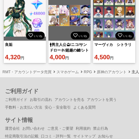
いいね
いいね
いいね
良垢
🚹男主人公🔮/ニコ/サン
マーヴィカ シトラリ
ドローネ/超越の鍵/シト
4,320
ラリ/祭星者の眺め/七七
4,000
4,500
円
円
円
1凸/モナ🔮
RMT・アカウントデータ売買
スマホゲーム
RPG
原神のアカウント
主人
ご利用ガイド
ご利用ガイド
お取引の流れ
アカウントを売る
アカウントを買う
手数料・お支払い方法
安心・安全取引
よくある質問
サイト情報
運営会社
お問い合わせ
ご意見・ご要望
利用規約
禁止行為
特定商取引法の記載
口コミ・評判一覧
サイトマップ
お知らせ