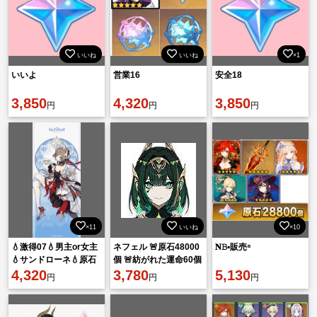
いいね
いいね
×1
いいよ
営業16
安全18
3,850
4,320
3,850
円
円
円
×11
いいね
×10
💧激得07💧男主or女主
ネフェル 🚨原石48000
𝐍𝙱▪︎販売⁸
💧サンドローネ💧原石
個 🚨紡がれた運命60個
48010個💧運命60個💧
4,320
🚨出会いの縁100個
3,780
5,130
円
円
円
縁103個💧💧