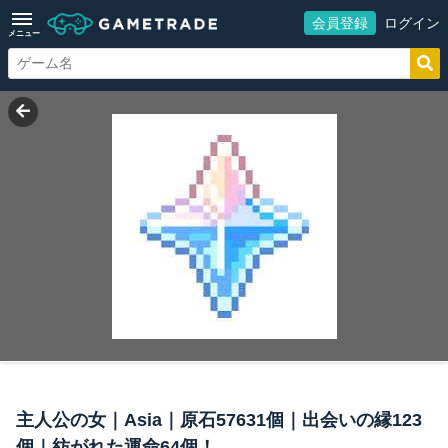
会員登録
ログイン
メニュー
主人公の女｜Asia｜原石57631個｜出会いの縁123
個｜紡がれた運命64個！