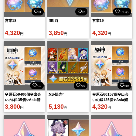
×1
×2
いいね
営業18
ff即時
営業19
4,320
3,850
4,320
円
円
円
×10
×10
×10
💎原石59400個💎出会
𝐍𝙱▪︎販売⁷
💎原石60157個💎出会
いの縁135個✨Asia鯖
いの縁135個✨Asia鯖
🔥即購入OK⚡
3,800
5,130
🔥即購入OK⚡
4,320
円
円
円