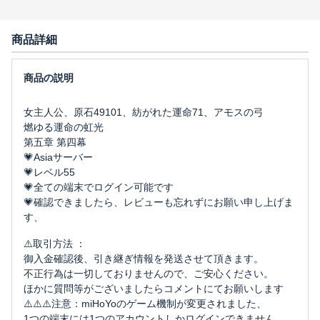
商品詳細
女主人公、原石49101、紡がれた運命71、アモスの弓
燃ゆる運命の虹光
第五章 第四幕
💗Asiaサーバー
💗レベル55
💗全ての端末でログイン可能です
💗確認できましたら、レビューも忘れずにお願い申し上げま
す、
⚠️取引方法 ：
御入金確認後、引き継ぎ情報を発送させて頂きます。
不正行為は一切しておりませんので、ご安心ください。
ほかに質問等がございましたらコメントにてお願いします
⚠️⚠️⚠️注意：miHoYoのゲーム機制が変更されました、
1つの端末には1つのアカウントしかログインできません、