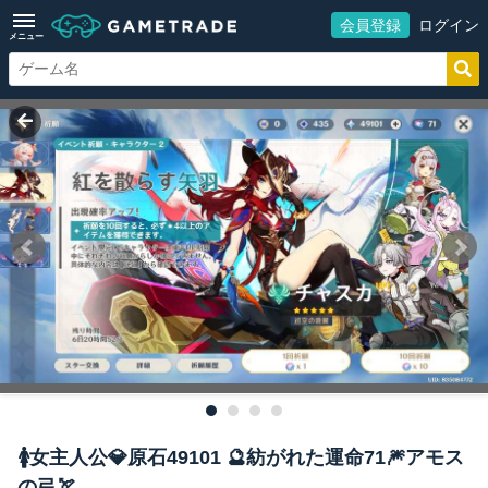
会員登録
ログイン
メニュー
🚺女主人公💎原石49101 🔮紡がれた運命71🎆アモス
の弓🏹