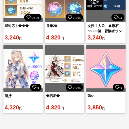
いいね
いいね
×11
即対応！💎💎💎
営業20
女性主人公、🎩原石
56898個、冒険者ラン
3,240
4,320
ク55、🎩紡がれた運命
3,240
円
円
円
64個
×1
いいね
×1
所持
💎石垢💎
強い
4,320
4,320
3,850
円
円
円