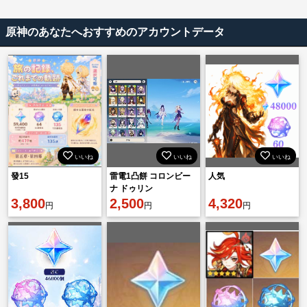
原神のあなたへおすすめのアカウントデータ
いいね
いいね
いいね
發15
雷電1凸餅 コロンビー
人気
ナ ドゥリン
3,800
2,500
4,320
円
円
円