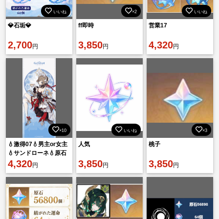
いいね
×2
いいね
💎石垢💎
ff即時
営業17
2,700
3,850
4,320
円
円
円
×10
いいね
×3
💧激得07💧男主or女主
人気
桃子
💧サンドローネ💧原石
48010個💧運命60個💧
4,320
3,850
3,850
円
円
円
縁103個💧💧