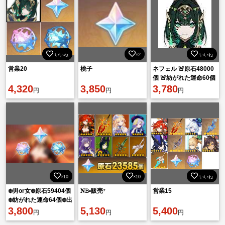
いいね
×2
いいね
営業20
桃子
ネフェル 🚨原石48000
個 🚨紡がれた運命60個
4,320
3,850
🚨出会いの縁100個
3,780
円
円
円
×10
×10
いいね
❄️男or女❄️原石59404個
𝐍𝙱▪︎販売⁷
営業15
❄️紡がれた運命64個❄️出
会いの縁135個
3,800
5,130
5,400
円
円
円
❄️❄️❄️❄️❄️❄️