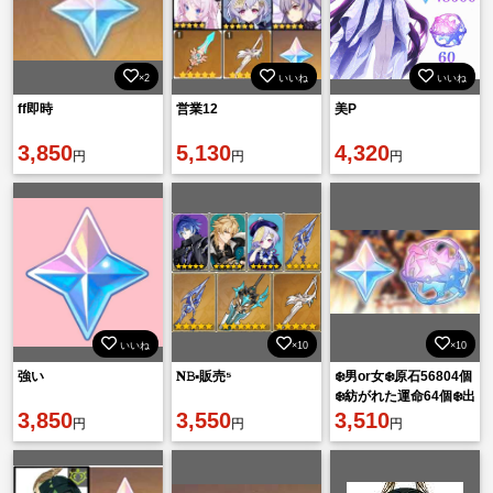
×2
いいね
いいね
ff即時
営業12
美P
3,850
5,130
4,320
円
円
円
いいね
×10
×10
強い
𝐍𝙱▪︎販売⁵
❄️男or女❄️原石56804個
❄️紡がれた運命64個❄️出
3,850
3,550
会いの縁132個
3,510
円
円
円
❄️❄️❄️❄️❄️❄️