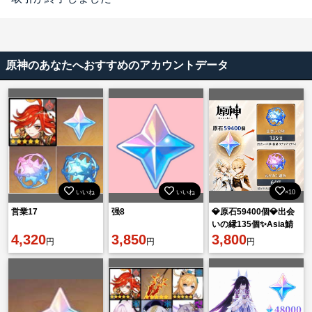
原神のあなたへおすすめのアカウントデータ
いいね
いいね
×10
営業17
强8
💎原石59400個💎出会
いの縁135個✨Asia鯖
4,320
3,850
🔥即購入OK⚡
3,800
円
円
円