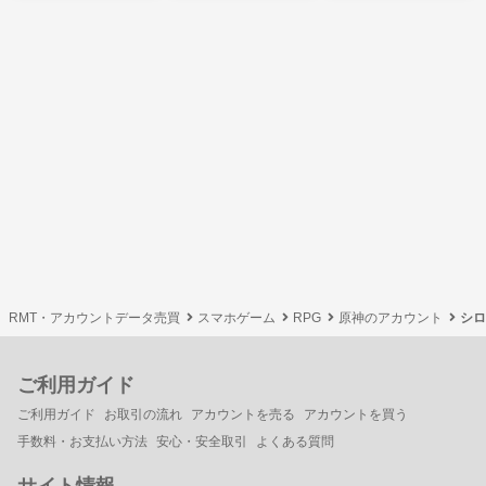
RMT・アカウントデータ売買
スマホゲーム
RPG
原神のアカウント
シロ
ご利用ガイド
ご利用ガイド
お取引の流れ
アカウントを売る
アカウントを買う
手数料・お支払い方法
安心・安全取引
よくある質問