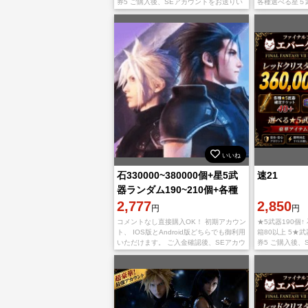
券5 ご購入後、SEアカウントをお送りい
各種選べる星５武
たします
器確定チケ45~
クス80個 IOS版
いいね
石330000~380000個+星5武
速21
器ランダム190~210個+各種
星5券45~80枚 初期ア
2,777
2,850
円
円
コメントなし直接購入OK！ 初期アカウン
★5武器190個↑
ト、 IOS版とAndroid版どちらでも御利用
箱80以上 5★
いただけます。 ご入金確認後、SEアカウ
券5 ご購入後、
ントとパスワードをご連絡致します。 ト
たします
ラブルを避けるために、パスと