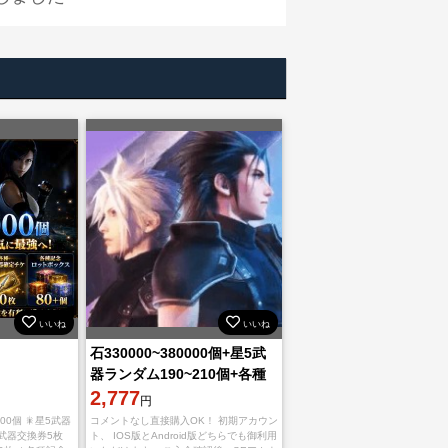
いいね
いいね
石330000~380000個+星5武
器ランダム190~210個+各種
星5券45~80枚 初期ア
2,777
円
00個 🎇星5武器
コメントなし直接購入OK！ 初期アカウン
５武器交換券5枚
ト、 IOS版とAndroid版どちらでも御利用