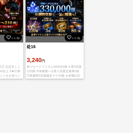
いいね
いいね
处16
3,240
円
40万 記念宝くじ
💎ブルークリスタル360000個 🎇星5武器
40以上 5★引換
220個 🎆各種選べる星５武器交換券5枚
ウントをお送りい
💥各種星5武器確定チケ40枚 ☀️各種記念
ロットボックス80+個 👌SEアカウントと
パスワードを送らせて頂きます。