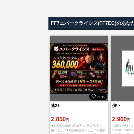
FF7エバークライシス(FF7EC)の
いいね
速21
強い
2,850
2,900
円
円
★5武器190個↑ 石36万-40万 記念宝くじ
"初期アカウン
箱80以上 5★武器確認巻40以上 5★引換
330000~3800