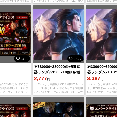
器交換券5枚 各種星5武
いただけます。 ご入金確認後、SEアカウ
💥各種星5武器確定チケ4
80枚 各種記念ロットボッ
ントとパスワードをご連絡致します。 ト
ロットボックス80+個 
とAnd
ラブルを避けるために、パスと
パスワードを送らせて頂
いいね
いいね
石330000~380000個+星5武
石330000~3900
器ランダム190~210個+各種
器ランダム210~2
星5券45~80枚 初期ア
2,777
星5券45~80枚 
3,387
円
円
 石36万-40万 記念宝くじ
コメントなし直接購入OK！ 初期アカウン
コメントなし直接購入OK
武器確認巻40以上 5★引換
ト、 IOS版とAndroid版どちらでも御利用
ト、 IOS版とAndroi
SEアカウントをお送りい
いただけます。 ご入金確認後、SEアカウ
いただけます。 ご入金確
ントとパスワードをご連絡致します。 ト
ントとパスワードをご連
ラブルを避けるために、パスと
ラブルを避けるために、