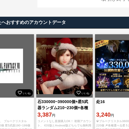
あなたへおすすめのアカウントデータ
いいね
いいね
石330000~390000個+星5武
处16
器ランダム210~230個+各種
星5券45~80枚 初期ア
3,387
3,240
円
円
ト、 ブルークリスタル
コメントなし直接購入OK！ 初期アカウン
💎ブルークリスタル3600
00個 星5武器190~199個
ト、 IOS版とAndroid版どちらでも御利用
220個 🎆各種選べる星