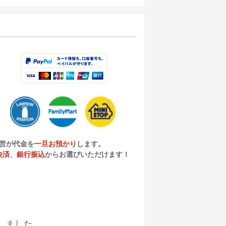
営が代金を
一旦お預かり
します。
決済
、
銀行振込
からお選びいただけます！
しました