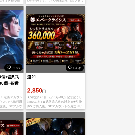
0枚 ☀️各種記念
いただけます。 ご入金確認後、SEアカウ
SEアカウントと
ントとパスワードをご連絡致します。 ト
きます。
ラブルを避けるために、パスと
いいね
いいね
00個+星5武
速21
30個+各種
初期ア
2,850
円
！ 初期アカウン
★5武器190個↑ 石36万-40万 記念宝くじ
d版どちらでも御利用
箱80以上 5★武器確認巻40以上 5★引換
認後、SEアカウ
券5 ご購入後、SEアカウントをお送りい
絡致します。 ト
たします
パスと