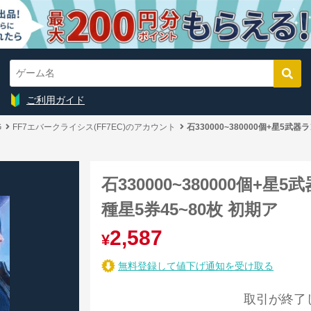
ご利用ガイド
G
FF7エバークライシス(FF7EC)のアカウント
石330000~380000個+星5武器
石330000~380000個+星
種星5券45~80枚 初期ア
2,587
¥
無料登録して値下げ通知を受け取る
取引が終了