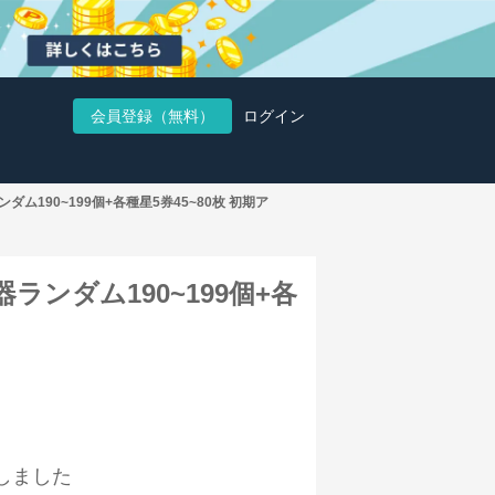
会員登録（無料）
ログイン
ランダム190~199個+各種星5券45~80枚 初期ア
5武器ランダム190~199個+各
しました