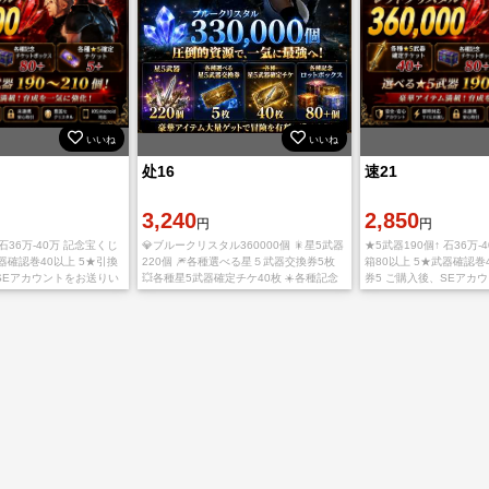
いいね
いいね
处16
速21
3,240
2,850
円
円
 石36万-40万 記念宝くじ
💎ブルークリスタル360000個 🎇星5武器
★5武器190個↑ 石36万-
武器確認巻40以上 5★引換
220個 🎆各種選べる星５武器交換券5枚
箱80以上 5★武器確認巻
SEアカウントをお送りい
💥各種星5武器確定チケ40枚 ☀️各種記念
券5 ご購入後、SEアカ
ロットボックス80+個 👌SEアカウントと
たします
パスワードを送らせて頂きます。