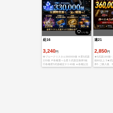
いいね
处16
速21
3,240
2,850
円
円
💎ブルークリスタル360000個 🎇星5武器
★5武器190個↑
220個 🎆各種選べる星５武器交換券5枚
箱80以上 5★
💥各種星5武器確定チケ40枚 ☀️各種記念
券5 ご購入後、
ロットボックス80+個 👌SEアカウントと
たします
パスワードを送らせて頂きます。