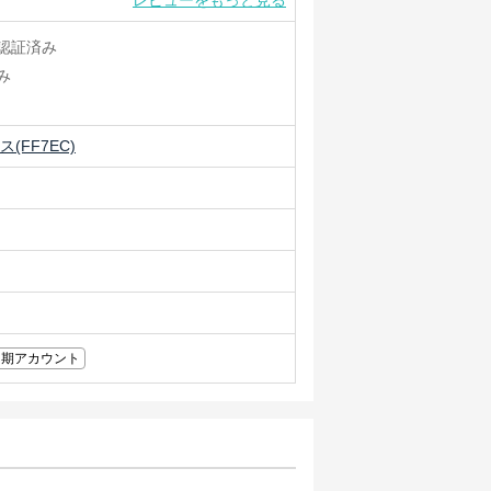
レビューをもっと見る
認証済み
み
(FF7EC)
初期アカウント