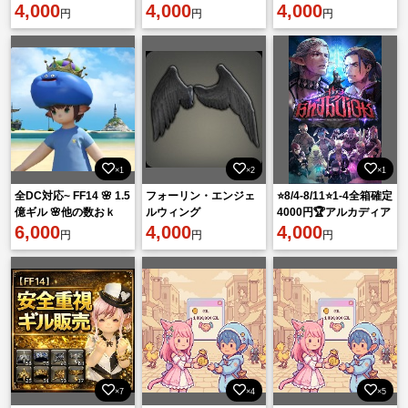
4,000
蜃気楼の島 クレセント
4,000
渡し】
4,000
円
円
円
アイル 代行
×1
×2
×1
全DC対応~ FF14 🌸 1.5
フォーリン・エンジェ
⭐8/4-8/11⭐1-4全箱確定
億ギル 🌸他の数おｋ
ルウィング
4000円🏆アルカディア
6,000
4,000
零式 ヘビー級
4,000
円
円
円
×7
×4
×5