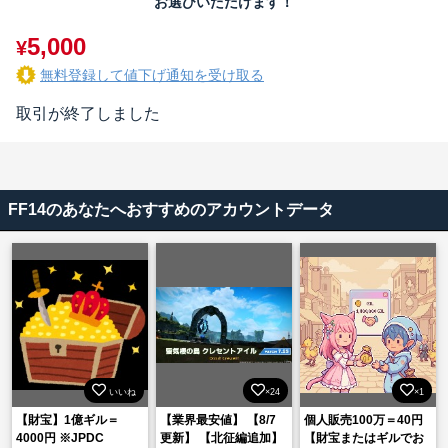
お選びいただけます！
5,000
¥
無料登録して値下げ通知を受け取る
取引が終了しました
FF14のあなたへおすすめのアカウントデータ
いいね
×24
×1
【財宝】1億ギル＝
【業界最安値】 【8/7
個人販売100万＝40円
4000円 ※JPDC
更新】 【北征編追加】
【財宝またはギルでお