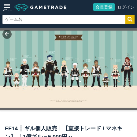
会員登録
ログイン
メニュー
FF14 ┊ ギル個人販売┊【直接トレード / マネキ
ン】 ┊1億ギル＝5,000円～