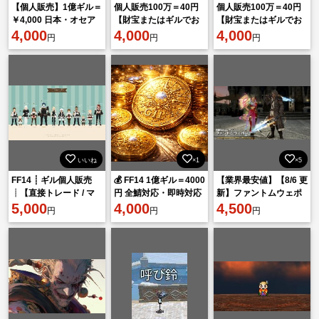
【個人販売】1億ギル＝
個人販売100万＝40円
個人販売100万＝40円
￥4,000 日本・オセア
【財宝またはギルでお
【財宝またはギルでお
ニア・北米DC対応
4,000
渡し】
4,000
渡し】
4,000
円
円
円
いいね
×1
×5
FF14 ┊ ギル個人販売
💰 FF14 1億ギル＝4000
【業界最安値】【8/6 更
┊【直接トレード / マ
円 全鯖対応・即時対応
新】ファントムウェポ
ネキン】 ┊1億ギル＝
5,000
💰
4,000
ン 制作代行
4,500
円
円
円
5,000円～