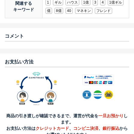
1
ギル
ハウス
1億
3
4
1億ギル
関連する
キーワード
億
8億
40
マネキン
フレンド
コメント
お支払い方法
商品の引き渡しが確認できるまで、運営が代金を
一旦お預かり
し
ます。
お支払い方法は
クレジットカード
、
コンビニ決済
、
銀行振込
から