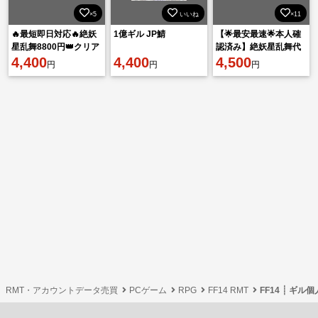
×5
いいね
×11
🔥最短即日対応🔥絶妖
1億ギル JP鯖
【🌟最安最速🌟本人確
星乱舞8800円👑クリア
認済み】絶妖星乱舞代
記念SS付き✨安心攻略
4,400
4,400
行
4,500
円
円
円
代行
RMT・アカウントデータ売買
PCゲーム
RPG
FF14 RMT
FF14 ┊ ギ