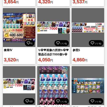
レス×5，黒の聖杯×2，
3,654
4,320
着スカディ+果実525個
3,537
円
円
円
果実530個
×1
いいね
いいね
奏章Ⅳ
✨💀💚画像の所持✨💀💚
参照5
聖晶石合計7000個✨💀
3,520
💚
4,050
4,860
円
円
円
×10
いいね
いいね