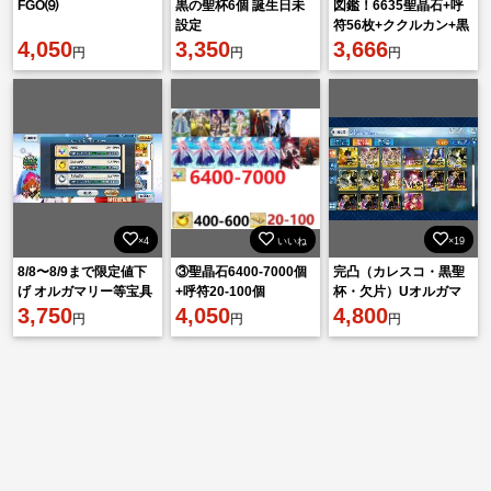
FGO⑼
黒の聖杯6個 誕生日未
図鑑！6635聖晶石+呼
設定
符56枚+ククルカン+黒
4,050
3,350
の聖杯+果実496個
3,666
円
円
円
×4
いいね
×19
8/8〜8/9まで限定値下
③聖晶石6400-7000個
完凸（カレスコ・黒聖
げ オルガマリー等宝具
+呼符20-100個
杯・欠片）Uオルガマ
5 黒聖杯4 聖晶石1000↑
3,750
4,050
リー、宝具5スペースエ
4,800
円
円
円
福袋等全て残ってます
レ