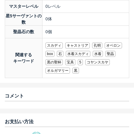
マスターレベル
0レベル
星5サーヴァントの
0体
数
聖晶石の数
0個
スカディ
キャストリア
孔明
オベロン
box
石
水着スカディ
水着
聖晶
関連する
キーワード
黒の聖杯
宝具
5
コヤンスカヤ
オルガマリー
黒
コメント
お支払い方法