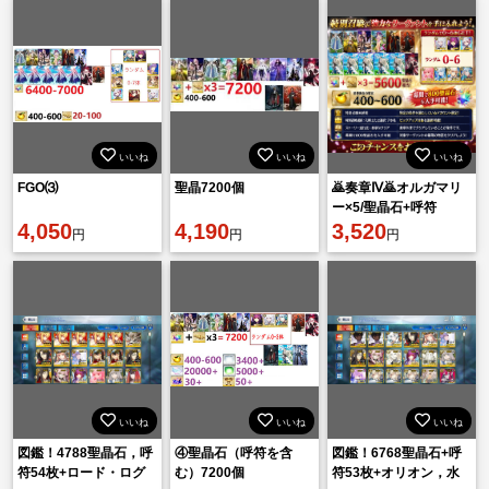
いいね
いいね
いいね
FGO⑶
聖晶7200個
🙇奏章Ⅳ🙇オルガマリ
ー×5/聖晶石+呼符
4,050
4,190
×3=5600/果実：400-
3,520
円
円
円
600❗️
いいね
いいね
いいね
図鑑！4788聖晶石，呼
④聖晶石（呼符を含
図鑑！6768聖晶石+呼
符54枚+ロード・ログ
む）7200個
符53枚+オリオン，水