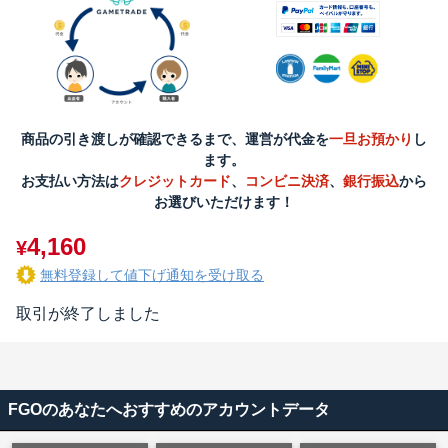
商品の引き渡しが確認できるまで、運営が代金を
一旦お預かり
し
ます。
お支払い方法は
クレジットカード
、
コンビニ決済
、
銀行振込
から
お選びいただけます！
4,160
¥
無料登録して値下げ通知を受け取る
取引が終了しました
FGOのあなたへおすすめのアカウントデータ