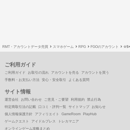
RMT・アカウントデータ売買
スマホゲーム
RPG
FGOのアカウント
☆5
ご利用ガイド
ご利用ガイド
お取引の流れ
アカウントを売る
アカウントを買う
手数料・お支払い方法
安心・安全取引
よくある質問
サイト情報
運営会社
お問い合わせ
ご意見・ご要望
利用規約
禁止行為
特定商取引法の記載
口コミ・評判一覧
サイトマップ
お知らせ
個人情報保護方針
アフィリエイト
GameRoom
PlayHub
ゲームクエスト
アイドルプレス
トレカマニア
オンラインゲーム攻略まとめ