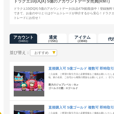
ドラクエ10(DQX) 5億のアカウントデータ売買(RMT)
ドラクエ10(DQX) 5億のアカウントデータ(出品479個)取扱中！登
できて、お金のやりとりはゲームトレードが仲介するから安心！ドラクエ10
トレードにお任せ！
アカウント
通貨
アイテム
代
(54651)
(72581)
(23840)
並び替え：
おすすめ
直接購入可 5億ゴールド 複数可 即時取引
ご入金後、ご希望の取引方法と必要情報をご連絡お願いいたします
地、家の名前、ご自宅から権限の開放をお願いします。） ➁フレ
最大のジョブレベル：0Lv
ゴールドの数：0ゴールド
直接購入可 5億ゴールド 複数可 即時取引
ご入金後、ご希望の取引方法と必要情報をご連絡お願いいたします