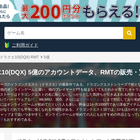
ご利用ガイド
ドラクエ10(DQX) RMT
5億
10(DQX) 5億のアカウントデータ、RMTの販売
リーズのドラゴンクエスト（ドラクエ）の最新作である。ドラゴンクエストシリーズで初と
。他のオンラインゲームと違い、他のプレイヤーとPTを組まなくてもだれかが育てたキャラ
ストーリはドラゴンクエストの名に恥じないしっかりとした気持ちが引き込まれる内容と
いてハードウェアも
PC
、Wii,WIIU、3DS、さらには
スマートフォン
にまで対応しており初
にはオンラインゲームが初めてだという人も多い。料金は1か月1000円であり課金アイテ
がなくだれでも平等に強くなれる可能性がある。ドラゴンクエスト10では、LVもほかのオ
キャップまで追いつきやすく、オンラインゲームが初めての人にもおすすめの作品となって
ラ
もおすすめである。