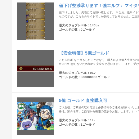
値下げ交渉承ります！強エルフ♀ マイタ
魚男君
値下げしました。先着にてお願い致します。 ※なお、他サイト
なのですが、こちらのサイトでしか販売しておりません。ご注意
最大のジョブレベル：140Lv
ゴールドの数：0ゴールド
【安全特価】5億ゴールド
こちらRMTを一度もしたことがなく、職人により個人生産され
外にRMTはしないため極めて安全かと思います。 また、受
最大のジョブレベル：0Lv
ゴールドの数：500000000ゴールド
5億 ゴールド 直接購入可
ご入金後、ご希望の取引方法と必要情報をご連絡お願いいたします
番地、家の名前、ご自宅から権限の開放をお願いします。） ・
最大のジョブレベル：1Lv
ゴールドの数：1ゴールド