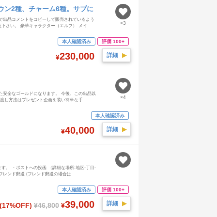
ウン2種、チャーム6種。サブに
で出品コメントをコピーして販売されているよう
×3
下さい。 豪華キャラクター（エルフ） メイ
本人確認済み
評価 100+
230,000
詳細
▶︎
¥
た安全なゴールドになります。 今後、この出品以
×4
け渡し方法はプレゼント企画を装い簡単な手
本人確認済み
40,000
詳細
▶︎
¥
。 ・ポストへの投函 （詳細な場所:地区-丁目-
フレンド郵送 (フレンド郵送の場合は
本人確認済み
評価 100+
39,000
詳細
▶︎
(17%OFF)
¥46,800
¥