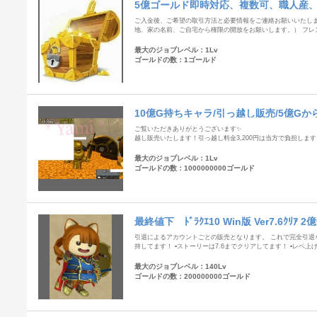
5億ゴールド即時対応、複数可、職人産、
ご入金後、ご希望の取引方法と必要情報をご連絡お願いいたします
地、家の名前、ご自宅から権限の開放をお願いします。） フレン
最大のジョブレベル：1Lv
ゴールドの数：1ゴールド
10億G持ちキャラ/引っ越し販売/5億Gか
ご覧いただきありがとうございます✨ 10億
越し販売いたします！引っ越し料金3,200円は当方で負担しま
最大のジョブレベル：1Lv
ゴールドの数：1000000000ゴールド
最終値下 ﾄﾞﾗｸｴ10 Win版 Ver7.6ｸﾘｱ 2億
引退によるアカウントごとの販売となります。 これで完全引退をし
持してます！ ▪️ストーリーは7.6までクリアしてます！ ▪️レベ
最大のジョブレベル：140Lv
ゴールドの数：200000000ゴールド