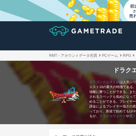
RMT・アカウントデータ売買
PCゲーム
RPG
ドラクエ
ドラゴンクエスト10
は人気シ
エスト10の最大の特徴である
強敵に勝つことができる。また
されるスペックも低めになって
めることができる。プレイヤー
課金によるプレイヤー強さの差
っており、新規で始めてもLV
るが、
ドラクエウォーク
や
星ド