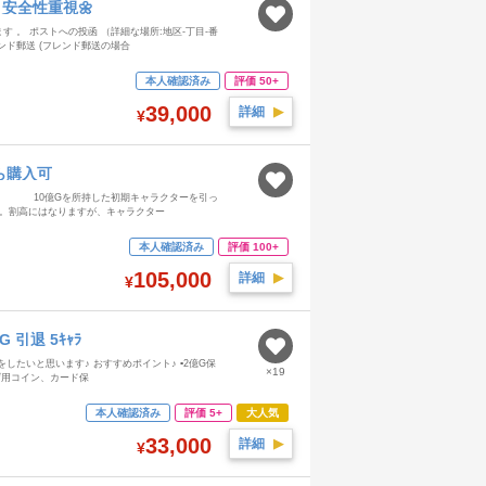
安全性重視🌼
 。 ポストへの投函 （詳細な場所:地区-丁目-番
ド郵送 (フレンド郵送の場合
本人確認済み
評価 50+
39,000
詳細
▶︎
¥
ら購入可
Gを所持した初期キャラクターを引っ
す。割高にはなりますが、キャラクター
本人確認済み
評価 100+
105,000
詳細
▶︎
¥
G 引退 5ｷｬﾗ
たいと思います♪ おすすめポイント♪ ▪️2億G保
×19
上げ用コイン、カード保
本人確認済み
評価 5+
大人気
33,000
詳細
▶︎
¥