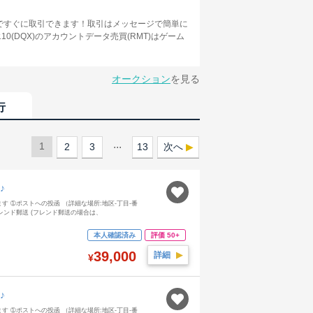
録無料ですぐに取引できます！取引はメッセージで簡単に
(DQX)のアカウントデータ売買(RMT)はゲーム
オークション
を見る
行
...
1
2
3
13
次へ
♪
 ➀ポストへの投函 （詳細な場所:地区-丁目-番
ンド郵送 (フレンド郵送の場合は、
本人確認済み
評価 50+
39,000
詳細
▶︎
¥
♪
 ➀ポストへの投函 （詳細な場所:地区-丁目-番