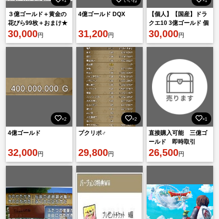
×1
いいね
×1
３億ゴールド＋黄金の
4億ゴールド DQX
【個人】【国産】ドラ
花びら99枚＋おまけ★
クエ10 3億ゴールド 個
30,000
31,200
人手動職人生産
30,000
円
円
円
×2
×2
×1
4億ゴールド
プクリポ♂
直接購入可能 三億ゴ
ールド 即時取引
32,000
29,800
26,500
円
円
円