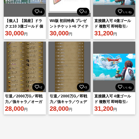
×4
×2
いいね
【個人】【国産】ドラ
Wii版 初回特典 プレゼ
直接購入可 4億ゴール
クエ10 3億ゴールド 個
ントチケット×6 アイテ
ド 複数可 即時取引♪
人手動職人生産
30,000
ムコード ドラゴンクエ
30,000
31,200
円
円
円
スト10 ドラクエ10
×2
×3
いいね
引退／2000万G／即戦
引退／2000万G／即戦
直接購入可 4億ゴール
力／強キャラ／オーガ
力／強キャラ／ウェデ
ド 複数可 即時取引♪
女
28,000
ィ女
28,000
31,200
円
円
円