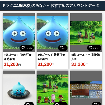
ドラクエ10(DQX)のあなたへおすすめのアカウントデータ
いいね
×1
いいね
4億ゴールド 複数可★
4億ゴールド 複数可★
4億 ゴールド🍬 直接購
即時取引
即時取引
入可
31,200
31,200
31,200
円
円
円