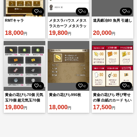
×3
×3
×3
RMTキャラ
メタスラハウス メタス
道具鍛冶80 魚男 引越し
ラスカーフ メタスラッ
18,000
Tシャツ アイテムコー
19,800
20,000
円
円
円
ド ドラクエX
×1
×2
×1
黄金の花びら70個 元気
黄金の花びら990枚
黄金の花びら 呼び寄せ
玉70個 超元気玉70個
の筆 白紙のカード ちい
特急メタル迷宮招待券7
19,800
18,000
さなメダル スペシャル
17,500
円
円
円
個 アイテムコード
ふくびきのアイテムコ
ード