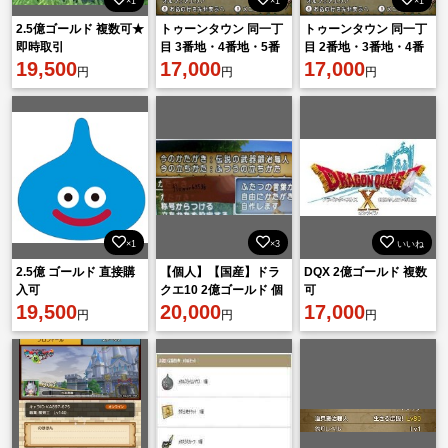
×1
×1
×1
2.5億ゴールド 複数可★
トゥーンタウン 同一丁
トゥーンタウン 同一丁
即時取引
目 3番地・4番地・5番
目 2番地・3番地・4番
19,500
地・6番地 【オルフェ
17,000
地・5番地 【オルフェ
17,000
円
円
円
ア住宅村／土地】 ドラ
ア住宅村／土地】 ドラ
クエ10
クエ10
×1
×3
いいね
2.5億 ゴールド 直接購
【個人】【国産】ドラ
DQX 2億ゴールド 複数
入可
クエ10 2億ゴールド 個
可
19,500
人手動職人生産
20,000
17,000
円
円
円