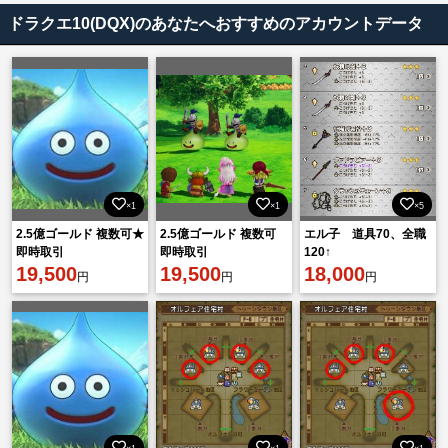
ドラクエ10(DQX)のあなたへおすすめのアカウントデータ
×1
×1
×5
2.5億ゴールド 複数可★
2.5億ゴールド 複数可
エル子 道具70、全職
即時取引
即時取引
120↑
19,500
19,500
18,000
円
円
円