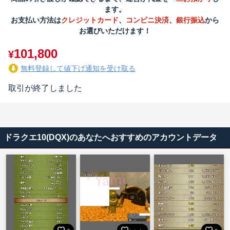
ます。
お支払い方法は
クレジットカード
、
コンビニ決済
、
銀行振込
から
お選びいただけます！
101,800
¥
無料登録して値下げ通知を受け取る
取引が終了しました
ドラクエ10(DQX)のあなたへおすすめのアカウントデータ