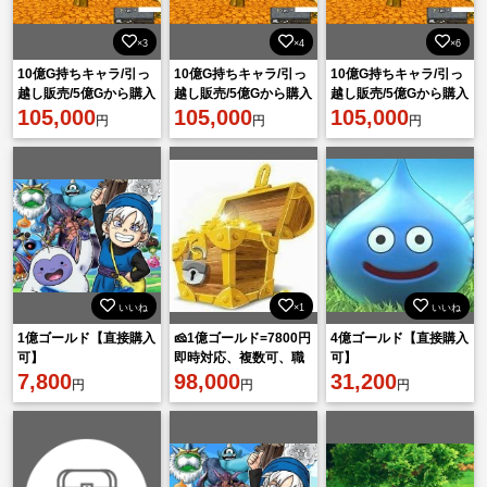
×3
×4
×6
10億G持ちキャラ/引っ
10億G持ちキャラ/引っ
10億G持ちキャラ/引っ
越し販売/5億Gから購入
越し販売/5億Gから購入
越し販売/5億Gから購入
可
105,000
可
105,000
可
105,000
円
円
円
いいね
×1
いいね
1億ゴールド【直接購入
🧀1億ゴールド=7800円
4億ゴールド【直接購入
可】
即時対応、複数可、職
可】
7,800
人産、安全性重視🧀
98,000
31,200
円
円
円