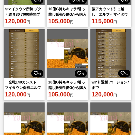
×2
いいね
×5
✨マイタウン所持 プク
10億G持ちキャラ/引っ
強アカウント引っ越
♀ 道具80 7000時間プ
越し販売/5億Gから購入
し エルフ♂ マイタウ
レイ垢✨️
120,000
可
105,000
ンあり
115,000
円
円
円
×5
×1
×1
全職140カンスト
10億G持ちキャラ/引っ
win引退垢 バージョン7
マイタウン保有エルフ
越し販売/5億Gから購入
まで
♀
120,000
可
105,000
120,000
円
円
円