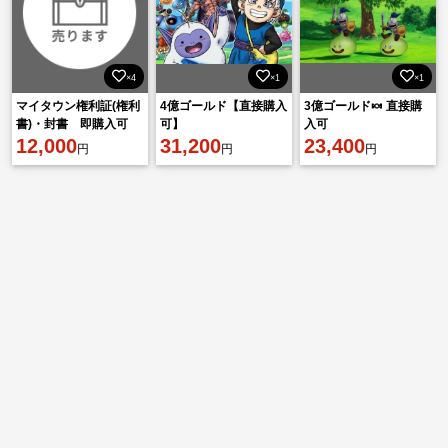
×4
×1
×1
マイタウン権利証(権利
4億ゴールド【直接購入
3億ゴールド🍬 直接購
書)・封書 即購入可
可】
入可
12,000
31,200
23,400
円
円
円