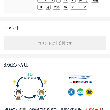
パニガルム
3
Lv
女
値下げ
引越
80
越
武器
職
オルフェア
コメント
コメントは非公開です
お支払い方法
商品の引き渡しが確認できるまで、運営が代金を
一旦お預かり
し