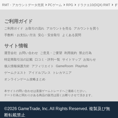
RMT・アカウントデータ売買
PCゲーム
RPG
ドラクエ10(DQX) RMT
ド
ご利用ガイド
ご利用ガイド
お取引の流れ
アカウントを売る
アカウントを買う
手数料・お支払い方法
安心・安全取引
よくある質問
サイト情報
運営会社
お問い合わせ
ご意見・ご要望
利用規約
禁止行為
特定商取引法の記載
口コミ・評判一覧
サイトマップ
お知らせ
個人情報保護方針
アフィリエイト
GameRoom
PlayHub
ゲームクエスト
アイドルプレス
トレカマニア
オンラインゲーム攻略まとめ
本サイトの問い合わせは直接ゲームトレードへご連絡ください。
チート行為と関わりがある商品の販売は固くお断りさせて頂きます。
©2026 GameTrade, Inc. All Rights Reserved. 複製及び無
断転載禁止