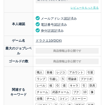
レビューをもっと見る
メールアドレス認証済み
本人確認
電話番号認証済み
身分証認証済み
ゲーム名
ドラクエ10(DQX)
最大のジョブレベ
商品情報は非公開です
ル
ゴールドの数
商品情報は非公開です
職人
装備
レジコ
アカウント
引退
ランプ
引越し
5
理論値
プクリポ
レベル
核
G
億
キャラ
引
防具
関連する
チャーム
武器チャーム
プク
10
像
キーワード
全職
チーム
コイン
ストーリー