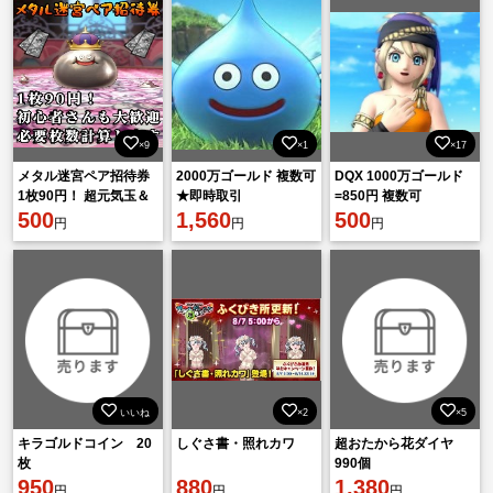
×9
×1
×17
メタル迷宮ペア招待券
2000万ゴールド 複数可
DQX 1000万ゴールド
1枚90円！ 超元気玉＆
★即時取引
=850円 複数可
香水付き！ 初心者さん
500
1,560
500
円
円
円
大歓迎！ メタキン ドラ
クエ10
いいね
×2
×5
キラゴルドコイン 20
しぐさ書・照れカワ
超おたから花ダイヤ
枚
990個
950
880
1,380
円
円
円