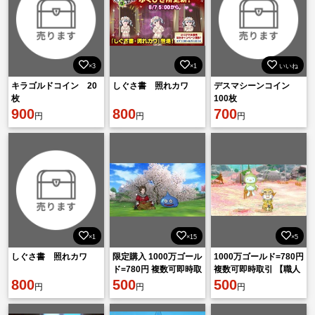
×3
×1
いいね
キラゴルドコイン 20
しぐさ書 照れカワ
デスマシーンコイン
枚
100枚
900
800
700
円
円
円
×1
×15
×5
しぐさ書 照れカワ
限定購入 1000万ゴール
1000万ゴールド=780円
ド=780円 複数可即時取
複数可即時取引 【職人
800
引
500
生産 安全性重視】
500
円
円
円