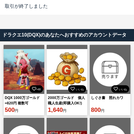
取引が終了しました
ドラクエ10(DQX)のあなたへおすすめのアカウントデータ
×48
いいね
いいね
DQX 1000万ゴールド
2000万ゴールド 個人
しぐさ書 照れカワ
=820円 複数可
職人生産(即購入OK!)
500
1,640
800
円
円
円