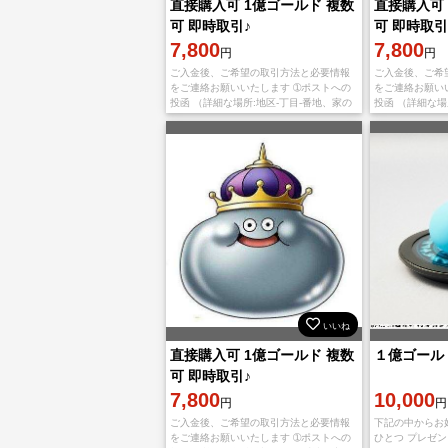
直接購入可 1億ゴールド 複数
直接購入可 
可 即時取引♪
可 即時取引
7,800
7,800
円
円
ご入金後、ご希望の取引方法と必要情報
ご入金後、ご希
をご連絡お願いいたします ➀ポストへの
をご連絡お願い
投函 （詳細な場所:地区-丁目-番地、家の
投函 （詳細な場
名前、ご自宅から権限の開放をお願いし
名前、ご自宅か
ます。） ➁フレンド郵送 (フレンド郵送の
ます。） ➁フレ
場合は、
場合は、
いいね
直接購入可 1億ゴールド 複数
１億ゴール
可 即時取引♪
7,800
10,000
円
円
ご入金後、ご希望の取引方法と必要情報
下記の中からお
をご連絡お願いいたします ➀ポストへの
ひとつ プレゼ