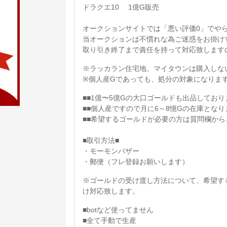
ドラクエ10 1億G販売
オークションサイトでは「悪い評価0」でや
当オークションは不慣れな為ご迷惑をお掛け
取り引き終了まで責任を持って対応致します
※ラッカラン住宅地、マイタウンは購入しな
※個人産Gであっても、処分の対象になりま
■■1億〜5億Gの大口ゴールドも出品してお
■■個人産ですので月に6～8憶Gの在庫となり
■■希望するゴールドが必要の方は質問欄か
■取引方法■
・モーモンバザー
・郵便（フレ登録お願いします）
※ゴールドの受け渡し方法について、希望す
け対応致します。
■botなど使ってません
■全て手動で生産