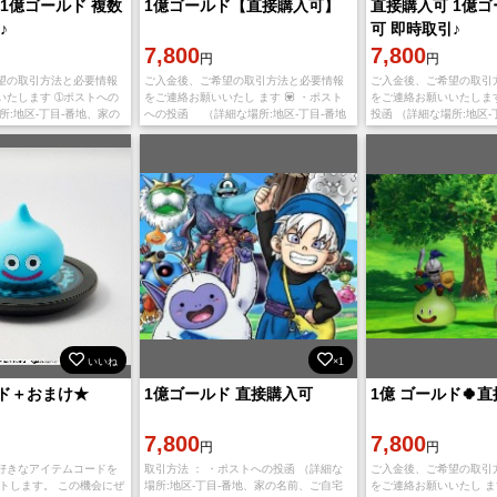
1億ゴールド 複数
1億ゴールド【直接購入可】
直接購入可 1億ゴ
♪
可 即時取引♪
7,800
7,800
円
円
望の取引方法と必要情報
ご入金後、ご希望の取引方法と必要情報
ご入金後、ご希望の取引
いたします ➀ポストへの
をご連絡お願いいたし ます 💟 ・ポスト
をご連絡お願いいたしま
所:地区-丁目-番地、家の
への投函 （詳細な場所:地区-丁目-番地
投函 （詳細な場所:地区-
ら権限の開放をお願いし
、家の名前、ご自宅から権限の開放をお
名前、ご自宅から権限の
ンド郵送 (フレンド郵送の
願いします。） ・フレンド郵送.。 (
ます。） ➁フレンド郵送
場合は、
いいね
×1
ド＋おまけ★
1億ゴールド 直接購入可
1億 ゴールド🍀直
7,800
7,800
円
円
好きなアイテムコードを
取引方法 ： ・ポストへの投函 （詳細な
ご入金後、ご希望の取引
ントします。 この機会にぜ
場所:地区-丁目-番地、家の名前、ご自宅
をご連絡お願いいたし ます