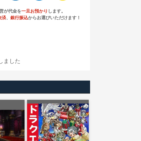
営が代金を
一旦お預かり
します。
決済
、
銀行振込
からお選びいただけます！
しました