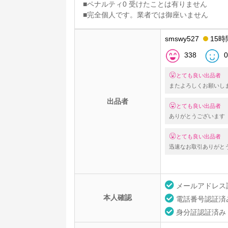
■ペナルティ0 受けたことは有りません
■完全個人です。業者では御座いません
smswy527
15時
338
0
とても良い出品者
またよろしくお願いし
出品者
とても良い出品者
ありがとうございます
とても良い出品者
迅速なお取引ありがと
メールアドレス
本人確認
電話番号認証済
身分証認証済み