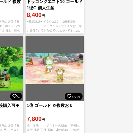
ールド 複数
ドラゴンクエスト10 ゴールド
1憶G 個人生産
8,400
円
方法と必要情報
■商品詳細■ ドラクエ10 1億G販売
す ➀ポストへの
オークションサイトでは「悪
丁目-番地、家の
い評価0」でやらせていただいてました。
開放をお願いし
当オークションは不慣れな為ご迷惑をお
 (フレンド郵送の
掛けする事も有るかと思いますが 取
×1
いいね
接購入可🍀
1億 ゴールド 🥤複数おｋ
7,800
円
方法と必要情報
取引方法 ： ・ポストへの投函 （詳細な
 💟 ・ポスト
場所:地区-丁目-番地、家の名前、ご自宅