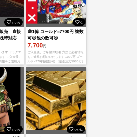
いいね
×1
販売 直接
😄1億 ゴールド=7700円 複数
既時対応
可😄他の数可😄
7,700
円
います ドラクエ
ご入金後、ご希望の取引 方法と必要情報
ます ご入金後、
をご連絡お願いいたします 1000万 ゴー
情報をご連絡お
ルド=770円(複数可) （最低注文5000万）
方法 ①フレンド
➀ポストへの投函 （詳細な場所:地区-丁
目-番地、家の名前、
いいね
いいね