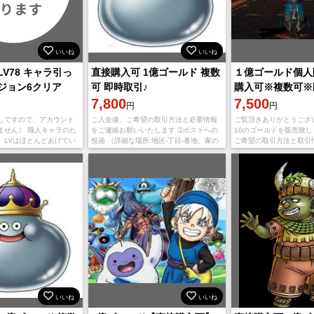
いいね
いいね
V78 キャラ引っ
直接購入可 1億ゴールド 複数
１億ゴールド個人
ジョン6クリア
可 即時取引♪
購入可※複数可※
7,800
7,500
円
円
しですので、アカウント
ご入金後、ご希望の取引方法と必要情報
ご覧頂きありがとうござ
ません） 職人キャラのた
をご連絡お願いいたします ➀ポストへの
10のゴールドを販売致し
）LVはほとんどあげてい
投函 （詳細な場所:地区-丁目-番地、家の
ご希望の取引方法と取引
所、メダル王、素材屋、 転
名前、ご自宅から権限の開放をお願いし
願い致します。 ※お取引
ア済。 ※引越代（
ます。） ➁フレンド郵送 (フレンド郵送の
郵送 ②ポスト投函 ③モ
場合は、
いいね
いいね