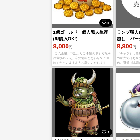
×1
1億ゴールド 個人職人生産
ランプ職人L
(即購入OK!)
越し バー
8,000
8,800
円
円
↓ご入金後、下記よりご希望の取引方法を
（キャラ引っ越
お選びのうえ、必要情報とあわせてご連
の販売ではあり
絡くださいますようお願いいたします。
め、職業（戦闘
① 郵送 ・フレンド登録の許可設定を
ません。 預り
お願いいたします。 ・『キャラクター
職クエストクリ
名』と
×1