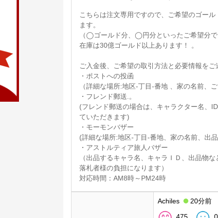
こちらは注文専用ですので、ご希望のゴール
ます。
（◯ゴールド分、◯円分といったご希望分で
在庫は30億ゴールド以上あります！ 。
ご入金後、ご希望の取引方法と必要情報をご連
・ポストへの投函
（詳細な場所:地区-丁目-番地 、家の名前
・フレンド郵送.。
(フレンド郵送の場合は、キャラクター名、I
ていただきます)
・モーモンバザー
(詳細な場所:地区-丁目-番地、家の名前、出
・アストルティア旅人バザー
（出品するキャラ名、キャラＩＤ、出品物な
落札者様の負担になります）
対応時間：AM8時～PM24時
Achiles
20分前
475
0