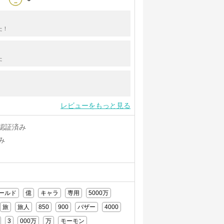
た！
た
レビューをもっと見る
認証済み
み
ールド
億
キャラ
専用
5000万
旅
旅人
850
900
バザー
4000
3
000万
万
モーモン