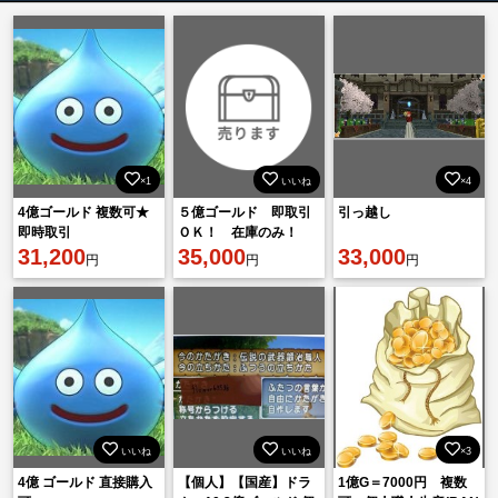
×1
いいね
×4
4億ゴールド 複数可★
５億ゴールド 即取引
引っ越し
即時取引
ＯＫ！ 在庫のみ！
31,200
35,000
33,000
円
円
円
いいね
いいね
×3
4億 ゴールド 直接購入
【個人】【国産】ドラ
1億G＝7000円 複数