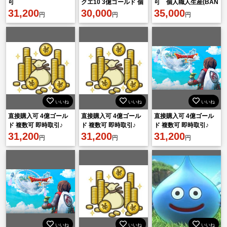
可
クエ10 3億ゴールド 個
可 個人職人生産(BAN
31,200
人手動職人生産
30,000
無)
35,000
円
円
円
いいね
いいね
いいね
直接購入可 4億ゴール
直接購入可 4億ゴール
直接購入可 4億ゴール
ド 複数可 即時取引♪
ド 複数可 即時取引♪
ド 複数可 即時取引♪
31,200
31,200
31,200
円
円
円
いいね
いいね
いいね