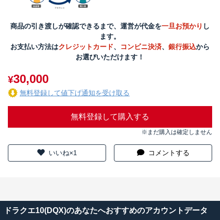
商品の引き渡しが確認できるまで、運営が代金を
一旦お預かり
し
ます。
お支払い方法は
クレジットカード
、
コンビニ決済
、
銀行振込
から
お選びいただけます！
30,000
¥
無料登録して値下げ通知を受け取る
無料登録して購入する
※まだ購入は確定しません
いいね×1
コメントする
ドラクエ10(DQX)のあなたへおすすめのアカウントデータ