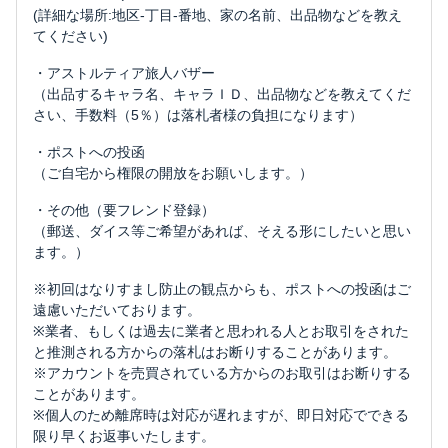
(詳細な場所:地区-丁目-番地、家の名前、出品物などを教え
てください)
・アストルティア旅人バザー
（出品するキャラ名、キャラＩＤ、出品物などを教えてくだ
さい、手数料（5％）は落札者様の負担になります）
・ポストへの投函
（ご自宅から権限の開放をお願いします。）
・その他（要フレンド登録）
（郵送、ダイス等ご希望があれば、そえる形にしたいと思い
ます。）
※初回はなりすまし防止の観点からも、ポストへの投函はご
遠慮いただいております。
※業者、もしくは過去に業者と思われる人とお取引をされた
と推測される方からの落札はお断りすることがあります。
※アカウントを売買されている方からのお取引はお断りする
ことがあります。
※個人のため離席時は対応が遅れますが、即日対応でできる
限り早くお返事いたします。