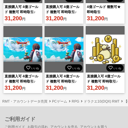
直接購入可 4億ゴール
直接購入可 4億ゴール
4億ゴールド 複数可★
ド 複数可 即時取引♪
ド 複数可 即時取引♪
即時取引
31,200
31,200
31,200
円
円
円
いいね
いいね
いいね
直接購入可 4億ゴール
直接購入可 4億ゴール
直接購入可 4億ゴール
ド 複数可 即時取引♪
ド 複数可 即時取引♪
ド 複数可 即時取引♪
31,200
31,200
31,200
円
円
円
RMT・アカウントデータ売買
PCゲーム
RPG
ドラクエ10(DQX) RMT
【
ご利用ガイド
ご利用ガイド
お取引の流れ
アカウントを売る
アカウントを買う