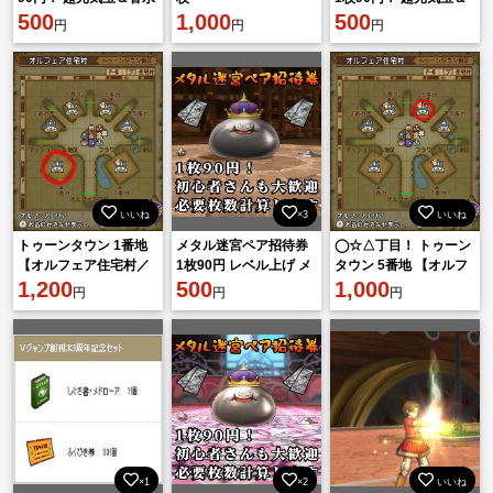
付き！ 初心者さん大歓
500
1,000
香水付き！ 途中休憩・
500
円
円
円
迎！ メタキン ドラクエ
分割周回OK！ ドラク
10
エ10
いいね
×3
いいね
トゥーンタウン 1番地
メタル迷宮ペア招待券
◯☆△丁目！ トゥーン
【オルフェア住宅村／
1枚90円 レベル上げ メ
タウン 5番地 【オルフ
土地】 ドラクエ10
1,200
タペア メタルペア メタ
500
ェア住宅村／土地】 ド
1,000
円
円
円
キン ドラクエ10
ラクエ10
×1
×2
いいね