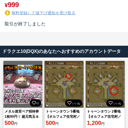
999
¥
無料登録して値下げ通知を受け取る
取引が終了しました
ドラクエ10(DQX)のあなたへおすすめのアカウントデータ
×2
いいね
いいね
メタル迷宮ペア招待券
トゥーンタウン 5番地
トゥーンタウン 2番地
1枚90円！ 超元気玉＆
【オルフェア住宅村／
【オルフェア住宅村／
香水付き！ 途中休憩・
500
土地】 ドラクエ10
500
土地】 ドラクエ10
1,200
円
円
円
分割周回OK！ ドラク