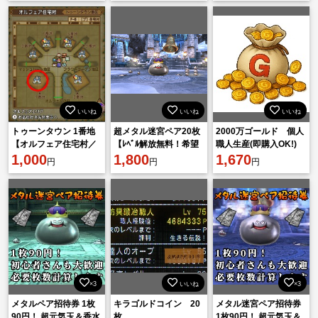
エ10
いいね
いいね
いいね
トゥーンタウン 1番地
超メタル迷宮ペア20枚
2000万ゴールド 個人
【オルフェア住宅村／
【ﾚﾍﾞﾙ解放無料！希望
職人生産(即購入OK!)
土地】 ドラクエ10
1,000
レベルまで追加可能！
1,800
1,670
円
円
円
エンゼルOK!初心者様
大歓迎】
×3
いいね
×3
メタルペア招待券 1枚
キラゴルドコイン 20
メタル迷宮ペア招待券
90円！ 超元気玉＆香水
枚
1枚90円！ 超元気玉＆