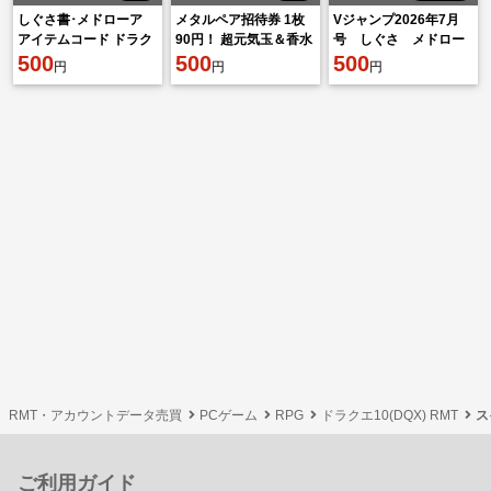
しぐさ書･メドローア
メタルペア招待券 1枚
Vジャンプ2026年7月
アイテムコード ドラク
90円！ 超元気玉＆香水
号 しぐさ メドロー
エ10
500
付き！ 必要枚数計算
500
ア
500
円
円
円
OK！ ドラクエ10
RMT・アカウントデータ売買
PCゲーム
RPG
ドラクエ10(DQX) RMT
ス
ご利用ガイド