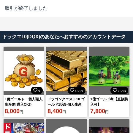
取引が終了しました
ドラクエ10(DQX)のあなたへおすすめのアカウントデータ
×1
いいね
いいね
1億ゴールド 個人職人
ドラゴンクエスト10 ゴ
1億ゴールド🍇【直接購
生産(即購入OK!)
ールド1憶G 個人生産
入可】
8,000
8,400
7,800
円
円
円