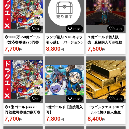
×1
いいね
いいね
😄5000万~50億ゴール
ランプ職人LV78 キャラ
１億ゴールド個人販
ド対応😄単価770円😄
引っ越し バージョン6
売 直接購入可※複数
複数可😄他の数可😄
7,700
クリア
8,800
可※既時対応
7,500
円
円
円
×2
いいね
いいね
😄1億 ゴールド=7700
1億ゴールド【直接購入
ドラゴンクエスト10 ゴ
円 複数可😄他の数可😄
可】
ールド1憶G 個人生産
7,700
7,800
8,400
円
円
円