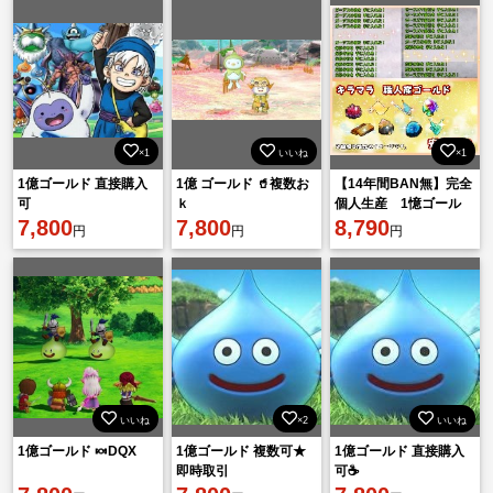
×1
いいね
×1
1億ゴールド 直接購入
1億 ゴールド 🥤複数お
【14年間BAN無】完全
可
ｋ
個人生産 1憶ゴール
7,800
7,800
ド Ver.8～職人、素材
8,790
円
円
円
金策で得たゴールド
いいね
×2
いいね
1億ゴールド 🍬DQX
1億ゴールド 複数可★
1億ゴールド 直接購入
即時取引
可☕