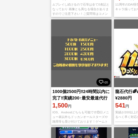
⚠️プレイし続けるので石等は全て0表記と
11周年のDAI
なっており 画像とも異なる場合がありま
キャラ揃ってお
すのでご注意下さい！ご質問等はコメン
トでお願い致します！ ⚠️Apple ID・
Game Center ・Google
×20
1000個2500円‼️24時間以内に
龍石代行🌈
完了‼️実績200↑最安最速代行
¥2880円
💪
1,500
541
円
円
IOS、Androidどちらも可能です🙆🏻メニ
実績が200以
ュー表以外もドッカンオールスターズや
るべく早く対応
雑用等も受け付けております！ゲームト
———————
レード内最安最速！出品5分おきにしか出
⚠️この出品は
来ないので順番に出品していきます！開
入しないでくださ
始2時間以