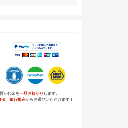
営が代金を
一旦お預かり
します。
決済
、
銀行振込
からお選びいただけます！