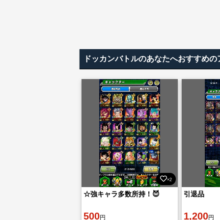
ドッカンバトルのあなたへおすすめの
×2
☆強キャラ多数所持！😈
引退品
500
1,200
円
円