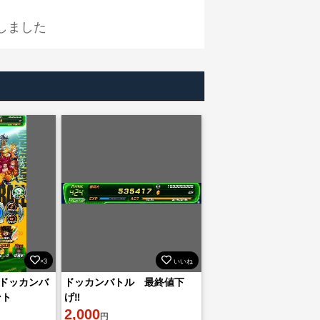
しました
×3
いいね
ドッカンバ
ドッカンバトル 最終値下
ント
げ‼️
2,000
円