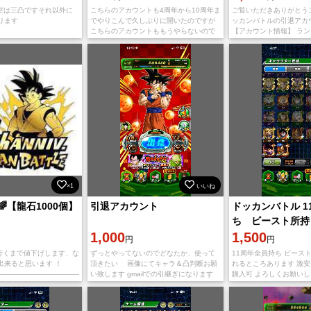
悟空は三凸ですそれ以外に
こちらのアカウントも4周年から10周年ま
ご覧いただきありがとう
ります
でやりこんで久しぶりに開いたのですが
ッカンバトルの引退アカ
こちらのアカウントももうやらないので
【アカウント情報】 ランク
誰かこれからも長くドッカンバトルを楽
力：379,948 LRキャラ
しんでいってくれる人に使っていただけ
に強キャラもいま
ると嬉しいです。ク
×1
いいね
🌈【龍石1000個】
引退アカウント
ドッカンバトル 1
ち ビースト所持 
1,000
1,500
円
円
上行くまで値下げします、な
ずっとやってないのでどなたか、使って
11周年全員持ち ビース
出来ると思います ！
頂きたい 画像にてキャラ＆凸判断お願
れるところあります 激安
——————————————
い致します gmailでの引継ぎになります
購入可 よろしくお願いし
代行受付の掲示板です。購
引き継ぎ後は必ずバックアップ先連携を
い⚠️ 専用出品はこち
して下さい