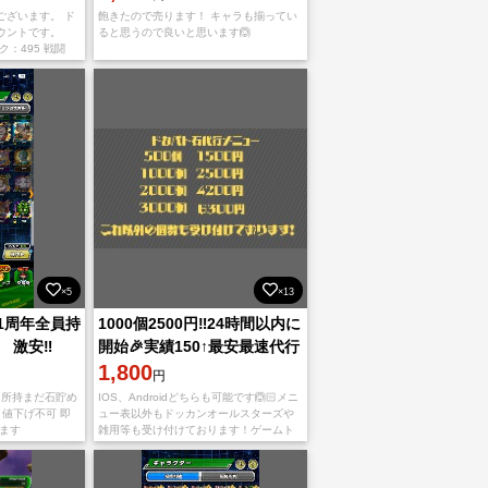
ございます。 ド
飽きたので売ります！ キャラも揃ってい
ウントです。
ると思うので良いと思います🙆
：495 戦闘
：33体 それなり
×5
×13
1周年全員持
1000個2500円‼️24時間以内に
激安‼️
開始🎉実績150↑最安最速代行
💪
1,800
円
ト所持まだ石貯め
IOS、Androidどちらも可能です🙆🏻メニ
 値下げ不可 即
ュー表以外もドッカンオールスターズや
ます
雑用等も受け付けております！ゲームト
レード内最安最速！出品5分おきにしか出
来ないので順番に出品していきます！開
始2時間以