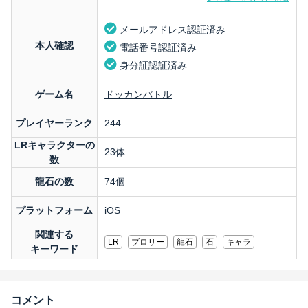
メールアドレス認証済み
本人確認
電話番号認証済み
身分証認証済み
ゲーム名
ドッカンバトル
プレイヤーランク
244
LRキャラクターの
23体
数
龍石の数
74個
プラットフォーム
iOS
関連する
LR
ブロリー
龍石
石
キャラ
キーワード
コメント