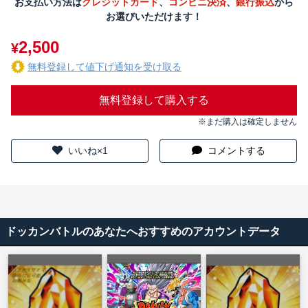
お支払い方法は
クレジットカード
、
コンビニ決済
、
銀行振込
から
お選びいただけます！
2,500
¥
無料登録して値下げ通知を受け取る
無料登録して購入する
※まだ購入は確定しません
いいね×1
コメントする
ドッカンバトルのあなたへおすすめのアカウントデータ