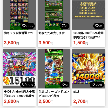
いいね
×1
×20
強キャラ多数引退アカ
飽きたため売ります
1000個2500円‼️24時間
以内に完了‼️実績200↑
3,500
3,500
最安最速代行💪
1,500
円
円
円
いいね
×2
いいね
💎IOS Android両方💎龍
引退 ゴマー ゴッドコン
处18
石15100~17000個🎁ガ
ビ 4コンビ 所持
チャ産LR12~25体
2,800
2,500
2,700
円
円
円