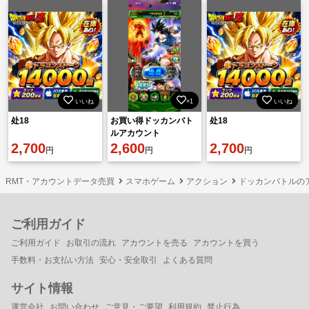
いいね
×1
いいね
处18
お買い得ドッカンバト
处18
ルアカウント
2,700
2,600
2,700
円
円
円
RMT・アカウントデータ売買
スマホゲーム
アクション
ドッカンバトルの
ご利用ガイド
ご利用ガイド
お取引の流れ
アカウントを売る
アカウントを買う
手数料・お支払い方法
安心・安全取引
よくある質問
サイト情報
運営会社
お問い合わせ
ご意見・ご要望
利用規約
禁止行為