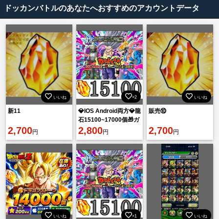
ドッカンバトルのあなたへおすすめのアカウントデータ
いいね
×2
いいね
新11
💎IOS Android両方💎龍
販売⑩
石15100~17000個🎁ガ
2,700
チャ産LR12~25体
2,800
2,700
円
円
円
いいね
×1
いいね