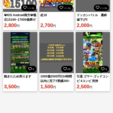
いいね
いいね
いいね
💎IOS Android両方💎龍
处18
ドッカンバトル 最終
石15100~17000個🎁ガ
値下げ‼️
チャ産LR12~25体
2,800
2,700
2,000
円
円
円
×1
×20
×2
飽きたため売ります
1000個2500円‼️24時間
引退 ゴマー ゴッドコン
以内に完了‼️実績200↑
ビ 4コンビ 所持
3,500
最安最速代行💪
1,500
2,500
円
円
円