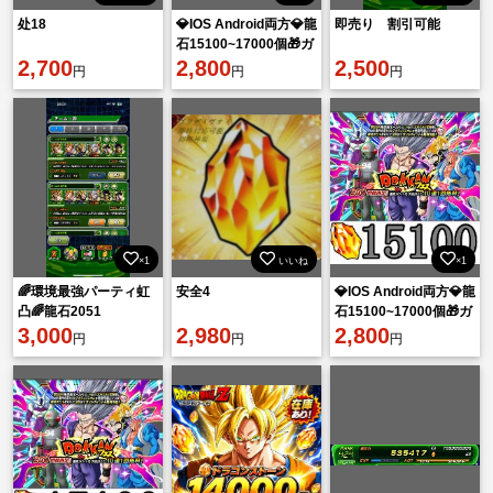
处18
💎IOS Android両方💎龍
即売り 割引可能
石15100~17000個🎁ガ
2,700
チャ産LR12~25体
2,800
2,500
円
円
円
×1
いいね
×1
🌈環境最強パーティ虹
安全4
💎IOS Android両方💎龍
凸🌈龍石2051
石15100~17000個🎁ガ
3,000
2,980
チャ産LR12~25体
2,800
円
円
円