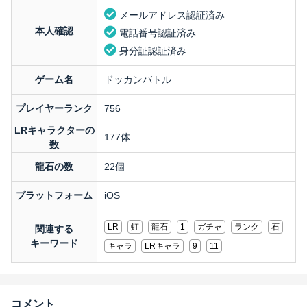
メールアドレス認証済み
本人確認
電話番号認証済み
身分証認証済み
ゲーム名
ドッカンバトル
プレイヤーランク
756
LRキャラクターの
177体
数
龍石の数
22個
プラットフォーム
iOS
LR
虹
龍石
1
ガチャ
ランク
石
関連する
キーワード
キャラ
LRキャラ
9
11
コメント