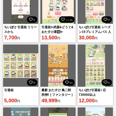
×1
いいね
×2
ちいぽけ 引退垢 リリー
引退垢✨武器&どうぐ&
ちいぽけ引退垢 シーズ
スから
おたすけ星7️⃣✨
ン15プレミアムパス 人
7,700
13,500
魚の島イベントプレミ
30,000
円
円
円
アムパス購入済
×3
×11
×1
引退垢
最新 おたすけ 島二郎
ちいぽけ引退垢 / 石
所持❗ ❲ファンタジー❳
730000以上
5,000
多数所持 ❲アイス❳モ
49,999
12,000
円
円
円
モンガ までの報酬キャ
ラコンプ