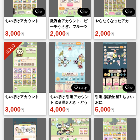
×1
×2
×1
ちいぽけアカウント
微課金アカウント、ビ
やらなくなったアカ
ーチうさぎ、フルーツ
3,000
シーサー所持
2,000
2,000
円
円
円
SOLD
いいね
×2
ちいぽけアカウント
ちいぽけ 引退アカウン
引退 微課金 星7 ちょい
ト iOS 星6 ぶき・どう
おに
3,000
ぐ・おたすけ有り
4,000
5,000
円
円
円