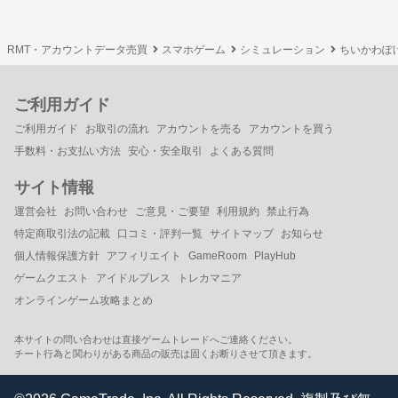
RMT・アカウントデータ売買
スマホゲーム
シミュレーション
ちいかわぽ
ご利用ガイド
ご利用ガイド
お取引の流れ
アカウントを売る
アカウントを買う
手数料・お支払い方法
安心・安全取引
よくある質問
サイト情報
運営会社
お問い合わせ
ご意見・ご要望
利用規約
禁止行為
特定商取引法の記載
口コミ・評判一覧
サイトマップ
お知らせ
個人情報保護方針
アフィリエイト
GameRoom
PlayHub
ゲームクエスト
アイドルプレス
トレカマニア
オンラインゲーム攻略まとめ
本サイトの問い合わせは直接ゲームトレードへご連絡ください。
チート行為と関わりがある商品の販売は固くお断りさせて頂きます。