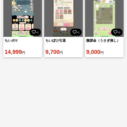
×1
×3
×3
ちいポケ
ちいぽけ引退
微課金（うさぎ推し）
14,999
9,700
9,000
円
円
円