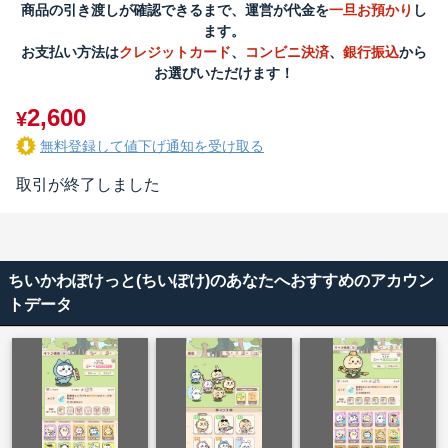
商品の引き渡しが確認できるまで、運営が代金を
一旦お預かり
し
ます。
お支払い方法は
クレジットカード
、
コンビニ決済
、
銀行振込
から
お選びいただけます！
2,600
¥
無料登録して値下げ通知を受け取る
取引が終了しました
ちいかわぽけっと(ちいぽけ)のあなたへおすすめのアカウン
トデータ