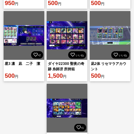
950
ウント
500
500
円
円
円
×2
いいね
いいね
星3 凛 凪 二子 潔
ダイヤ22300 聖夜の奇
凪2体 リセマラアカウ
跡 糸師冴 所持垢
ント
500
1,500
500
円
円
円
×1