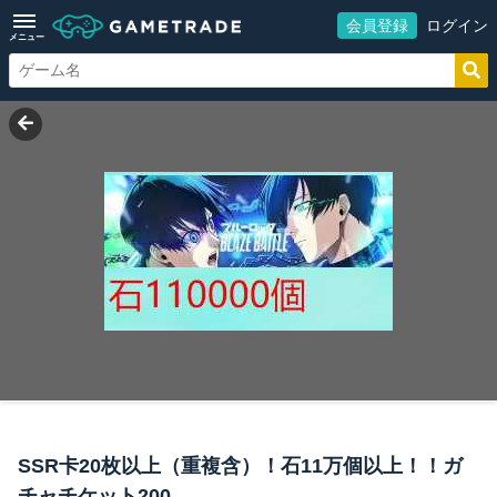
会員登録
ログイン
メニュー
SSR卡20枚以上（重複含）！石11万個以上！！ガ
チャチケット200