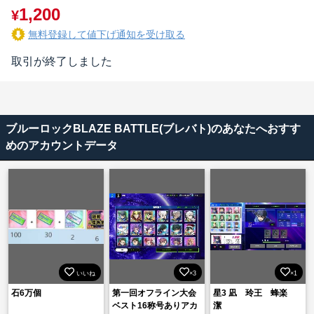
1,200
¥
無料登録して値下げ通知を受け取る
取引が終了しました
ブルーロックBLAZE BATTLE(ブレバト)のあなたへおすす
めのアカウントデータ
いいね
×3
×1
石6万個
第一回オフライン大会
星3 凪 玲王 蜂楽
ベスト16称号ありアカ
潔