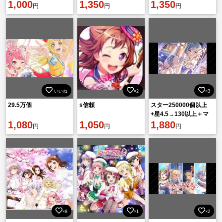
1,000
1,350
1,350
円
円
円
いいね
×2
×3
29.5万個
s信頼
スター250000個以上
+星4.5→130以上＋マ
1,080
1,050
スターキューブ
1,880
円
円
円
6800+LP回復大量所持
×8
×1
×2