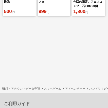
最強
スタ
今回の限定、フェスコ
ンプ 石110000個
500
999
1,800
円
円
円
RMT・アカウントデータ売買
スマホゲーム
アドベンチャー
バンドリ！ガ
ご利用ガイド