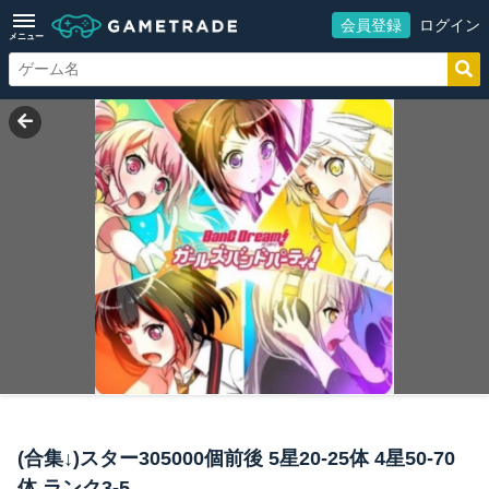
会員登録
ログイン
メニュー
(合集↓)スター305000個前後 5星20-25体 4星50-70
体 ランク3-5