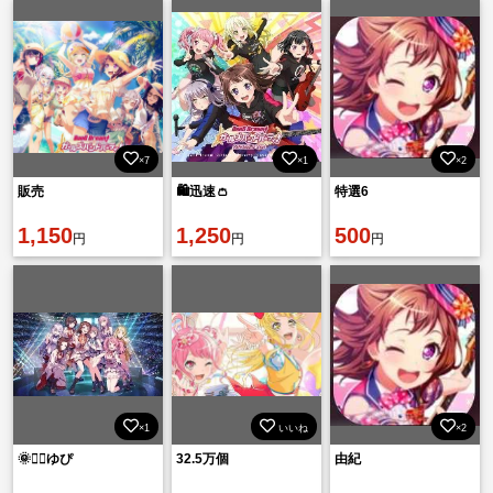
×7
×1
×2
販売
🛍️迅速👛
特選6
1,150
1,250
500
円
円
円
×1
いいね
×2
🌞🚣‍♂️ゆぴ
32.5万個
由紀