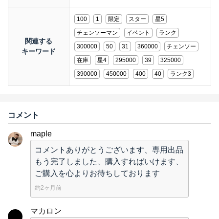
100
1
限定
スター
星5
チェンソーマン
イベント
ランク
関連する
300000
50
31
360000
チェンソー
キーワード
在庫
星4
295000
39
325000
390000
450000
400
40
ランク3
コメント
maple
コメントありがとうございます、専用出品
もう完了しました、購入すればいけます、
ご購入を心よりお待ちしております
約2ヶ月前
マカロン