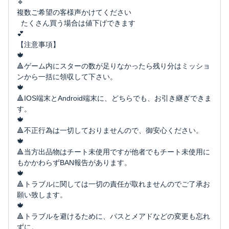
🔹
複数ご希望の客様声かけてください
たくさん買う場合は値下げできます
💕
【注意事項】
🍁
🔺ゲーム内にスターの数が足りなかったら残り分はミッショ
ンから一括に領収して下さい。
🍁
🔺IOS端末とAndroid端末に、どちらでも、お引き継ぎできま
す。
🍁
🔺不正行為は一切しておりませんので、御安心ください。
🍁
🔺当方出品物はチート未使用ですが他者でもチート未使用に
もかかわらずBAN報告があります。
🍁
🔺トラブルに関しては一切の責任が取れませんのでご了承お
願い致します。
🍁
🔺トラブルを避けるために、パスとメアドなどの変更も忘れ
ずに。