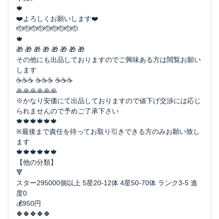
🍁
❤️よろしくお願いします❤️
🫡🫡🫡🫡🫡🫡🫡🫡🫡
🍁
🎁 🎁 🎁 🎁 🎁 🎁 🎁 🎁
その他にも出品しておりますのでご興味ある方は閲覧お願い
します
☕️☕️☕️ ☕️☕️☕ ☕️☕️☕
🙏🙏🙏🙏🙏🙏
※かなり安価にて出品しておりますので値下げ交渉には応じ
られませんので予めご了承下さい
🍁🍁🍁🍁🍁🍁
※最後まで責任を待ってお取り引きできる方のみお願い致し
ます
🍁🍁🍁🍁🍁🍁
【他の分類】
🔻
スター295000個以上 5星20-12体 4星50-70体 ランク3-5 進
度0
💰950円
🍀🍀🍀🍀🍀