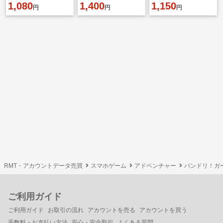
🍕星5キャラ20-30体🎮
1,080
1,400
1,150
円
円
円
👹4キャラ
RMT・アカウントデータ売買
スマホゲーム
アドベンチャー
バンドリ！ガ
ご利用ガイド
ご利用ガイド
お取引の流れ
アカウントを売る
アカウントを買う
手数料・お支払い方法
安心・安全取引
よくある質問