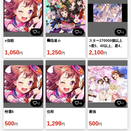
×2
×1
×1
s信頼
🛍️迅速👛
スター270000個以上
+星5、40以上、星4、
1,050
1,250
90以上＋マスターキュ
2,100
円
円
円
ーブ6800+LP回復大量
所持
×2
×8
×7
特選6
住郢
最強
500
1,299
500
円
円
円