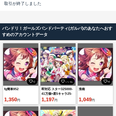
取引が終了しました
バンドリ！ガールズバンドパーティ(ガルパ)のあなたへおす
すめのアカウントデータ
×2
いいね
×8
fg簡単952
即対応 スター325000-
淮南
41万個+星5キャラ25-
1,350
40体+星4キャラ60-80
1,197
1,049
円
円
円
体