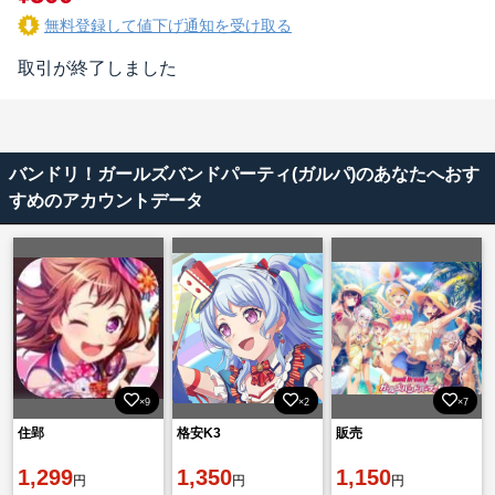
無料登録して値下げ通知を受け取る
取引が終了しました
バンドリ！ガールズバンドパーティ(ガルパ)のあなたへおす
すめのアカウントデータ
×9
×2
×7
住郢
格安K3
販売
1,299
1,350
1,150
円
円
円