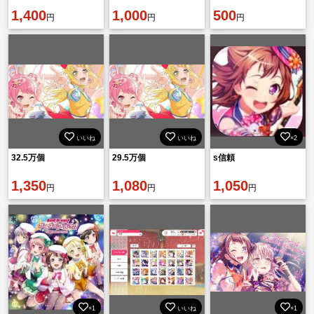
1,400
1,000
500
円
円
円
いいね
いいね
×2
32.5万個
29.5万個
s信頼
1,350
1,080
1,050
円
円
円
×1
いいね
×1