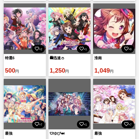
×2
×1
×9
特選6
🛍️迅速👛
淮南
500
1,250
1,049
円
円
円
×7
×1
×7
最強
👕ゆぴ🍛
最強