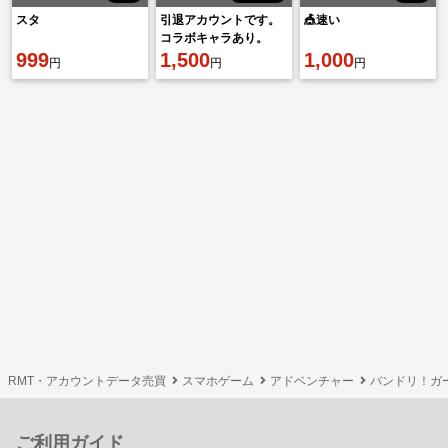
スタ
引退アカウントです。
🎪速い
コラボキャラあり。
999
1,500
1,000
円
円
円
RMT・アカウントデータ売買
スマホゲーム
アドベンチャー
バンドリ！ガ
ご利用ガイド