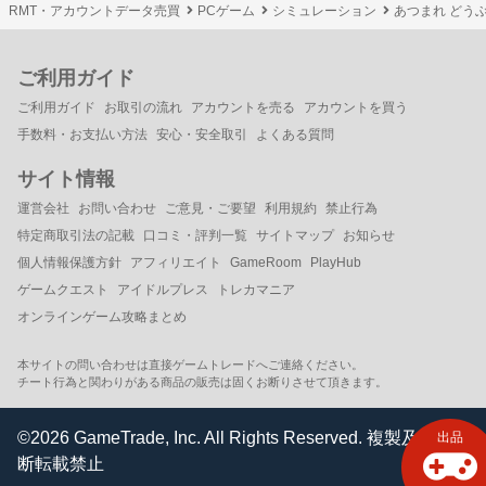
RMT・アカウントデータ売買
PCゲーム
シミュレーション
あつまれ どうぶ
ご利用ガイド
ご利用ガイド
お取引の流れ
アカウントを売る
アカウントを買う
手数料・お支払い方法
安心・安全取引
よくある質問
サイト情報
運営会社
お問い合わせ
ご意見・ご要望
利用規約
禁止行為
特定商取引法の記載
口コミ・評判一覧
サイトマップ
お知らせ
個人情報保護方針
アフィリエイト
GameRoom
PlayHub
ゲームクエスト
アイドルプレス
トレカマニア
オンラインゲーム攻略まとめ
本サイトの問い合わせは直接ゲームトレードへご連絡ください。
チート行為と関わりがある商品の販売は固くお断りさせて頂きます。
©2026 GameTrade, Inc. All Rights Reserved. 複製及び無
出品
断転載禁止