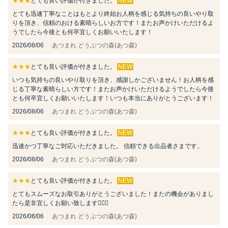
★★★
とても良い評価が付きました。
NEW
とても迅速丁寧なことはもとより終始お人柄を感じる気持ちの良いやり取
りを頂き、信頼のおける素晴らしいお方です！またお声かけいただけるよ
うでしたら今後とも何卒宜しくお願いいたします！
2026/08/06
あつまれ どうぶつの森(あつ森)
★★★
とても良い評価が付きました。
NEW
いつも気持ちの良いやり取りを頂き、感謝しかございません！お人柄を感
じる丁寧な素晴らしい方です！またお声かけいただけるようでしたら今後
とも何卒宜しくお願いいたします！いつも本当にありがとうございます！
2026/08/06
あつまれ どうぶつの森(あつ森)
★★★
とても良い評価が付きました。
NEW
迅速かつ丁寧なご対応いただきました。 信頼できる出品者さまです。
2026/08/06
あつまれ どうぶつの森(あつ森)
★★★
とても良い評価が付きました。
NEW
とてもスムーズなお取引ありがとうございました！またの機会がありまし
たら是非宜しくお願い致します🙂‍↕️✨
2026/08/06
あつまれ どうぶつの森(あつ森)