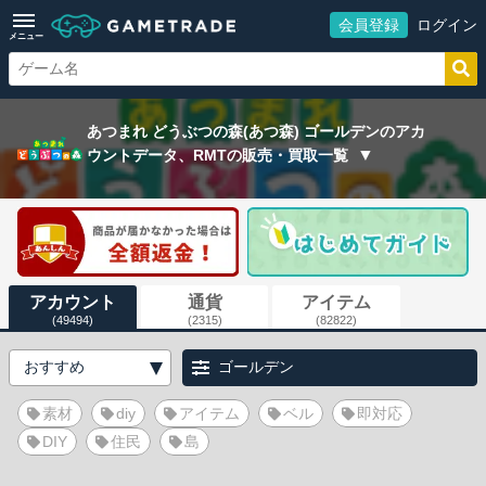
会員登録
ログイン
メニュー
あつまれ どうぶつの森(あつ森) ゴールデンのアカ
ウントデータ、RMTの販売・買取一覧
アカウント
通貨
アイテム
(49494)
(2315)
(82822)
ゴールデン
素材
diy
アイテム
ベル
即対応
DIY
住民
島