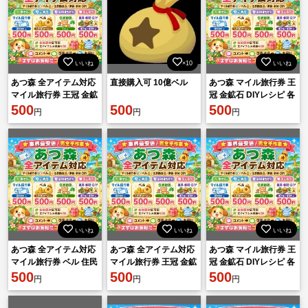
いいね
×10
いいね
あつ森 全アイテム対応
直接購入可 10億ベル
あつ森 マイル旅行券 王
マイル旅行券 王冠 金鉱
冠 金鉱石 DIYレシピ 各
石 DIYレシピ 各種素材
500
500
種素材 500円 相談可
500
円
円
円
安心対応
いいね
いいね
いいね
あつ森 全アイテム対応
あつ森 全アイテム対応
あつ森 マイル旅行券 王
マイル旅行券 ベル 住民
マイル旅行券 王冠 金鉱
冠 金鉱石 DIYレシピ 各
勧誘 家具 素材 DIY 即対
500
石 DIYレシピ 各種素材
500
種素材 500円 相談可
500
円
円
円
応
安心対応