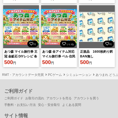
応
安心対応
×1
いいね
×1
あつ森 マイル旅行券 王
あつ森 全アイテム対応
正規品 1600枚釣り餌
冠 金鉱石 DIYレシピ 各
マイル旅行券 ベル 住民
BAN無し
種素材 500円 相談可
500
勧誘 家具 素材 DIY 即対
500
500
円
円
円
応
RMT・アカウントデータ売買
PCゲーム
シミュレーション
あつまれ どうぶ
ご利用ガイド
ご利用ガイド
お取引の流れ
アカウントを売る
アカウントを買う
手数料・お支払い方法
安心・安全取引
よくある質問
サイト情報