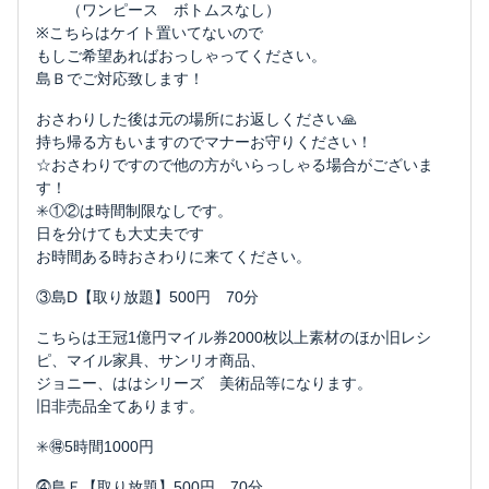
（ワンピース ボトムスなし）
※こちらはケイト置いてないので
もしご希望あればおっしゃってください。
島Ｂでご対応致します！
おさわりした後は元の場所にお返しください🙏
持ち帰る方もいますのでマナーお守りください！
☆おさわりですので他の方がいらっしゃる場合がございま
す！
✳️①②は時間制限なしです。
日を分けても大丈夫です
お時間ある時おさわりに来てください。
③島D【取り放題】500円 70分
こちらは王冠1億円マイル券2000枚以上素材のほか旧レシ
ピ、マイル家具、サンリオ商品、
ジョニー、ははシリーズ 美術品等になります。
旧非売品全てあります。
✳️🉐5時間1000円
⓸島Ｅ【取り放題】500円 70分