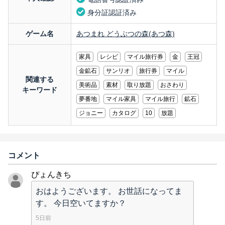
身分証認証済み
ゲーム名
あつまれ どうぶつの森(あつ森)
家具
レシピ
マイル旅行券
金
王冠
金鉱石
サンリオ
旅行券
マイル
関連する
美術品
素材
取り放題
おさわり
キーワード
夢番地
マイル家具
マイル旅行
鉱石
ジョニー
カタログ
10
放題
コメント
ぴょんきち
おはようございます。 お世話になってま
す。 今日空いてますか？
5日前