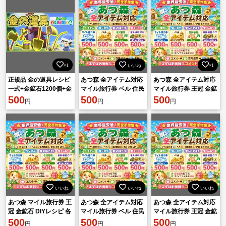
×1
いいね
×1
正規品 金の道具レシピ
あつ森 全アイテム対応
あつ森 全アイテム対応
一式+金鉱石1200個+金
マイル旅行券 ベル 住民
マイル旅行券 王冠 金鉱
の道具一式
500
勧誘 家具 素材 DIY 即対
500
石 DIYレシピ 各種素材
500
円
円
円
応
安心対応
いいね
いいね
いいね
あつ森 マイル旅行券 王
あつ森 全アイテム対応
あつ森 全アイテム対応
冠 金鉱石 DIYレシピ 各
マイル旅行券 ベル 住民
マイル旅行券 王冠 金鉱
種素材 500円 相談可
500
勧誘 家具 素材 DIY 即対
500
石 DIYレシピ 各種素材
500
円
円
円