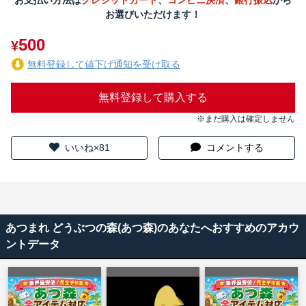
お支払い方法は
クレジットカード
、
コンビニ決済
、
銀行振込
から
お選びいただけます！
500
¥
無料登録して値下げ通知を受け取る
無料登録して購入する
※まだ購入は確定しません
いいね×81
コメントする
あつまれ どうぶつの森(あつ森)のあなたへおすすめのアカウ
ントデータ