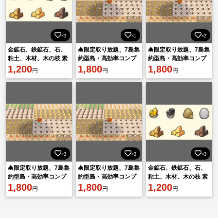
×3
×1
×2
金鉱石、鉄鉱石、石、
🎄限定取り放題、7島集
🎄限定取り放題、7島集
粘土、木材、木の枝 素
約型島・高効率コンプ
約型島・高効率コンプ
材・材料 BAN無し
1,200
リートする！
1,800
リートする！
1,800
円
円
円
×3
×3
×3
🎄限定取り放題、7島集
🎄限定取り放題、7島集
金鉱石、鉄鉱石、石、
約型島・高効率コンプ
約型島・高効率コンプ
粘土、木材、木の枝 素
リートする！
1,800
リートする！
1,800
材・材料 BAN無し
1,200
円
円
円