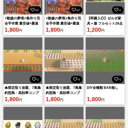
×97
×97
×1
⚡動森の夢境⚡島作り完
⚡動森の夢境⚡島作り完
【即購入◎】ゼルダ家
全手作業 最安値×最速
全手作業 最安値×最速
具＋服 フルセット28点
対応⭐Ver.3.0＆Switch2
1,800
対応⭐Ver.3.0＆Switch2
1,800
1,200
円
円
円
対応
対応
×2
×4
×1
🎄限定取り放題、7島集
🎄限定取り放題、7島集
DIY全種類 BAN無し
約型島・高効率コンプ
約型島・高効率コンプ
リートする！
1,800
リートする！
1,800
1,800
円
円
円