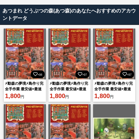
あつまれ どうぶつの森(あつ森)のあなたへおすすめのアカウ
ントデータ
×98
×97
×97
⚡動森の夢境⚡島作り完
⚡動森の夢境⚡島作り完
⚡動森の夢境⚡島作り完
全手作業 最安値×最速
全手作業 最安値×最速
全手作業 最安値×最速
対応⭐Ver.3.0＆Switch2
1,800
対応⭐Ver.3.0＆Switch2
1,800
対応⭐Ver.3.0＆Switch2
1,800
円
円
円
対応
対応
対応