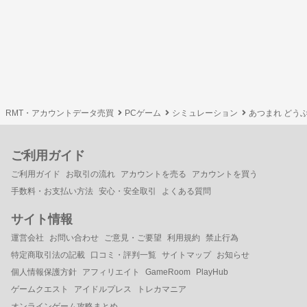
RMT・アカウントデータ売買
PCゲーム
シミュレーション
あつまれ どうぶ
ご利用ガイド
ご利用ガイド
お取引の流れ
アカウントを売る
アカウントを買う
手数料・お支払い方法
安心・安全取引
よくある質問
サイト情報
運営会社
お問い合わせ
ご意見・ご要望
利用規約
禁止行為
特定商取引法の記載
口コミ・評判一覧
サイトマップ
お知らせ
個人情報保護方針
アフィリエイト
GameRoom
PlayHub
ゲームクエスト
アイドルプレス
トレカマニア
オンラインゲーム攻略まとめ