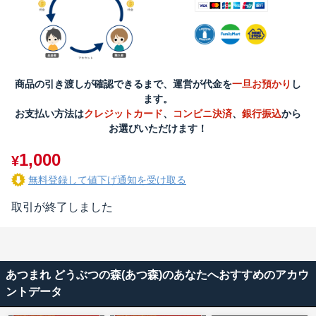
商品の引き渡しが確認できるまで、運営が代金を
一旦お預かり
し
ます。
お支払い方法は
クレジットカード
、
コンビニ決済
、
銀行振込
から
お選びいただけます！
1,000
¥
無料登録して値下げ通知を受け取る
取引が終了しました
あつまれ どうぶつの森(あつ森)のあなたへおすすめのアカウ
ントデータ