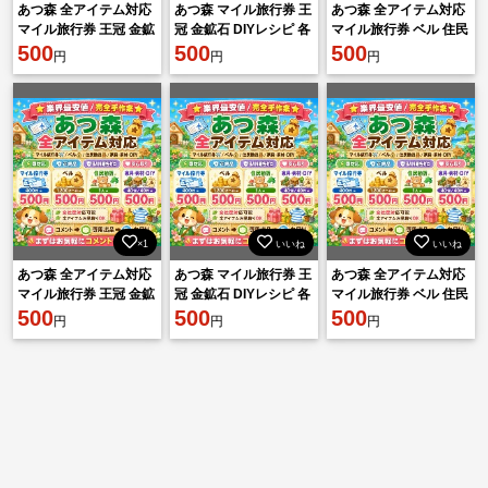
あつ森 全アイテム対応
あつ森 マイル旅行券 王
あつ森 全アイテム対応
マイル旅行券 王冠 金鉱
冠 金鉱石 DIYレシピ 各
マイル旅行券 ベル 住民
石 DIYレシピ 各種素材
500
種素材 500円 相談可
500
勧誘 家具 素材 DIY 即対
500
円
円
円
安心対応
応
×1
いいね
いいね
あつ森 全アイテム対応
あつ森 マイル旅行券 王
あつ森 全アイテム対応
マイル旅行券 王冠 金鉱
冠 金鉱石 DIYレシピ 各
マイル旅行券 ベル 住民
石 DIYレシピ 各種素材
500
種素材 500円 相談可
500
勧誘 家具 素材 DIY 即対
500
円
円
円
安心対応
応