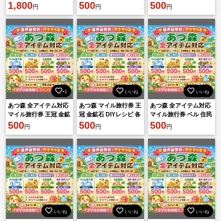
あつ森 受付中
1,800
500
500
円
円
円
×1
いいね
いいね
あつ森 全アイテム対応
あつ森 マイル旅行券 王
あつ森 全アイテム対応
マイル旅行券 王冠 金鉱
冠 金鉱石 DIYレシピ 各
マイル旅行券 ベル 住民
石 DIYレシピ 各種素材
500
種素材 500円 相談可
500
勧誘 家具 素材 DIY 即対
500
円
円
円
安心対応
応
いいね
いいね
いいね