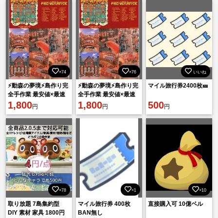
×74
×76
いいね
⚡動森の夢境⚡島作り完
⚡動森の夢境⚡島作り完
マイル旅行券2400枚🎫
全手作業 最安値×最速
全手作業 最安値×最速
対応⭐Ver.3.0＆Switch2
1,800
対応⭐Ver.3.0＆Switch2
1,800
500
円
円
円
対応
対応
×78
×1
×10
取り放題 7島集約型
マイル旅行券 400枚
直接購入可 10億ベル
DIY 素材 家具 1800円
BAN無し