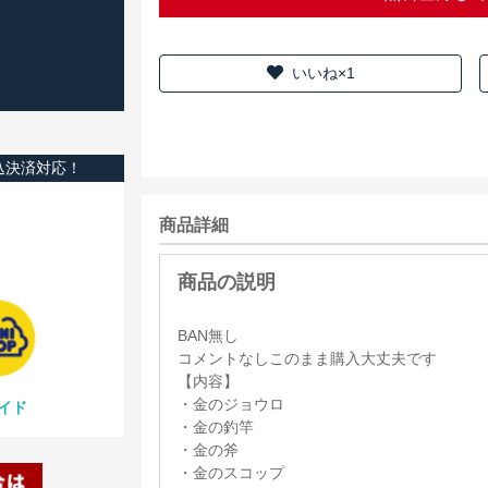
いいね×1
込決済対応！
商品詳細
BAN無し
コメントなしこのまま購入大丈夫です
【内容】
・金のジョウロ
イド
・金の釣竿
・金の斧
・金のスコップ