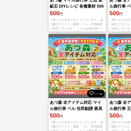
鉱石 DIYレシピ 各種素材 500
ル旅行券 ベ
円 相談可
500
素材 DIY 
500
円
円
ご覧いただきありがとうございます。 あ
ご覧いただきあ
つ森のアイテム・素材・ベル・住民勧誘
つ森のアイテム
に対応しています。 こちらは展示用ペー
に対応していま
ジです。直接購入せず、まずコメントで
ジです。直接購
希望内容をお知らせください。 【対応内
希望内容をお知
容】
容】
いいね
あつ森 全アイテム対応 マイ
あつ森 全
ル旅行券 ベル 住民勧誘 家具
ル旅行券 王
素材 DIY 即対応
500
シピ 各種素
500
円
円
ご覧いただきありがとうございます。 あ
ご覧いただきあ
つ森のアイテム・素材・ベル・住民勧誘
つ森のアイテム
に対応しています。 こちらは展示用ペー
に対応していま