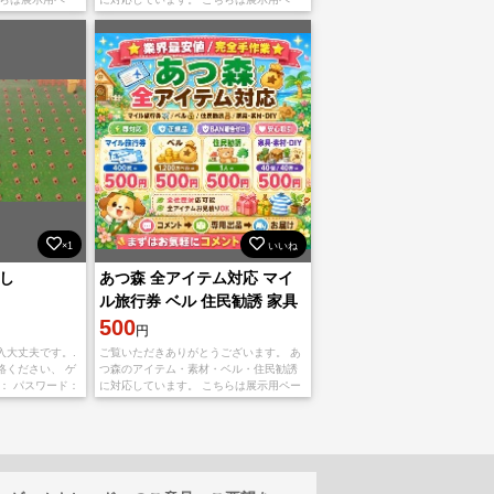
まずコメントで
ジです。直接購入せず、まずコメントで
さい。 【対応内
希望内容をお知らせください。 【対応内
容】
×1
いいね
無し
あつ森 全アイテム対応 マイ
ル旅行券 ベル 住民勧誘 家具
素材 DIY 即対応
500
円
入大丈夫です。.
ご覧いただきありがとうございます。 あ
絡ください、 ゲ
つ森のアイテム・素材・ベル・住民勧誘
： パスワード：
に対応しています。 こちらは展示用ペー
し上げます。
ジです。直接購入せず、まずコメントで
希望内容をお知らせください。 【対応内
容】