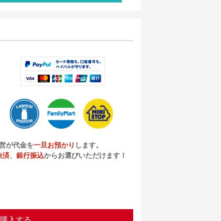
営が代金を
一旦お預かり
します。
決済
、
銀行振込
からお選びいただけます！
購入する