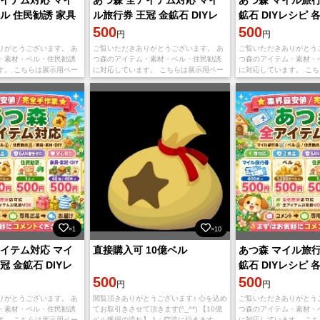
ル 住民勧誘 家具
ル旅行券 王冠 金鉱石 DIYレ
鉱石 DIYレシピ 各
即対応
シピ 各種素材 安心対応
500
円 相談可
500
円
円
りがとうございます。 あ
ご覧いただきありがとうございます。 あ
ご覧いただきありがとう
・素材・ベル・住民勧誘
つ森のアイテム・素材・ベル・住民勧誘
つ森のアイテム・素材・
す。 こちらは展示用ペー
に対応しています。 こちらは展示用ペー
に対応しています。 こ
入せず、まずコメントで
ジです。直接購入せず、まずコメントで
ジです。直接購入せず、
らせください。 【対応内
希望内容をお知らせください。 【対応内
希望内容をお知らせくだ
容】
容】
×1
×10
アイテム対応 マイ
直接購入可 10億ベル
あつ森 マイル旅行
冠 金鉱石 DIYレ
鉱石 DIYレシピ 各
材 安心対応
500
円 相談可
500
円
円
りがとうございます。 あ
閲覧頂きありがとうございます♪ 心を込め
ご覧いただきありがとう
・素材・ベル・住民勧誘
てお取引きさせて頂きます(^_^*) 【10億
つ森のアイテム・素材・
す。 こちらは展示用ペー
ベル獲得の流れ】 1：空港に行きます。
に対応しています。 こ