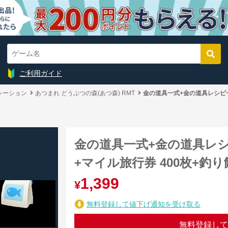
ご利用ガイド
レーション
あつまれ どうぶつの森(あつ森) RMT
金の道具一式+金の道具レシピ一式
金の道具一式+金の道具レシ
+マイル旅行券 400枚+釣り餌
1,399
¥
無料登録して値下げ通知を受け取る
無料登録して