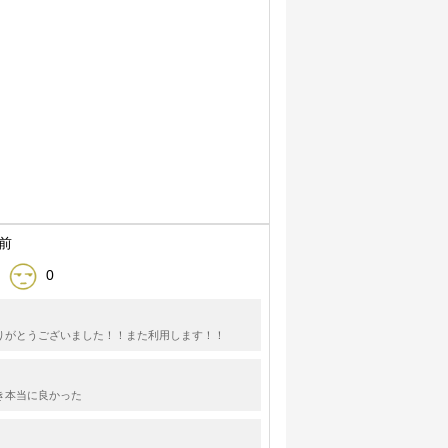
間前
0
りがとうございました！！また利用します！！
き本当に良かった