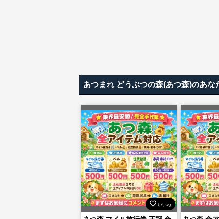
あつまれ どうぶつの森(あつ森)のあ
いいね
あつ森 マイル旅行券 王冠 金
あつ森 全