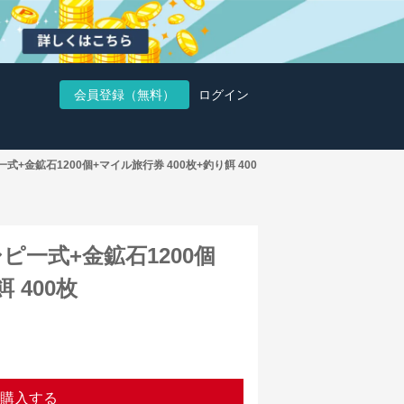
会員登録（無料）
ログイン
+金鉱石1200個+マイル旅行券 400枚+釣り餌 400
ピ一式+金鉱石1200個
 400枚
購入する