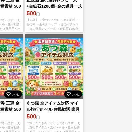
種素材 500
+金鉱石1200個+金の道具一式
500
円
ございます。 あ
【内容】 ・金のジョウロ ・金の釣竿 ・
ベル・住民勧誘
金の斧 ・金のスコップ ・金のパチンコ
ちらは展示用ペー
・金の道具レシピ一式 ・金鉱石1200個
まずコメントで
【取引の流れ】 島のパスワードを教えま
さい。 【対応内
す。 ↓ 金の道具一
いいね
いいね
券 王冠 金
あつ森 全アイテム対応 マイ
種素材 500
ル旅行券 ベル 住民勧誘 家具
素材 DIY 即対応
500
円
ございます。 あ
ご覧いただきありがとうございます。 あ
ベル・住民勧誘
つ森のアイテム・素材・ベル・住民勧誘
ちらは展示用ペー
に対応しています。 こちらは展示用ペー