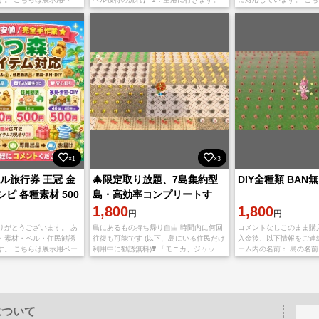
入せず、まずコメントで
2：お伝えしたパスワードで出品者の島に
ジです。直接購入せず、
らせください。 【対応内
お越しください 3：空港を出て右に曲が
希望内容をお知らせくだ
容】
×1
×3
ル旅行券 王冠 金
🎄限定取り放題、7島集約型
DIY全種類 BAN
シピ 各種素材 500
島・高効率コンプリートす
る！
1,800
1,800
円
円
りがとうございます。 あ
島にあるもの持ち帰り自由 時間内に何回
コメントなしこのまま購
・素材・ベル・住民勧誘
往復も可能です (以下、島にいる住民だけ
入金後、以下情報をご連
す。 こちらは展示用ペー
利用中に勧誘無料)❣️ 「モニカ、ジャッ
ーム内の名前： 島の名前
入せず、まずコメントで
ク、ラムネ、潤、ビアンカ、シベリア、
どうぞよろしくお願い申
らせください。 【対応内
茶々丸、ミッチェル、タコヤ、パティ」
・
について