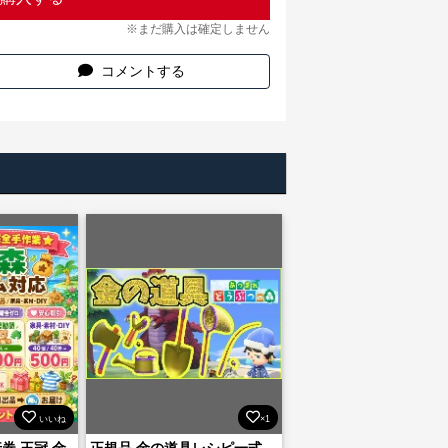
※まだ購入は確定しません
コメントする
いいね
×1
券 王冠 金
正規品 金の道具レシピ一式