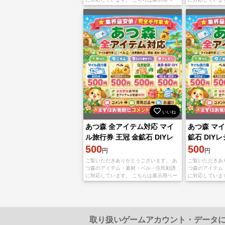
ジです。直接購入せず、まずコメントで
ジです。直接購
希望内容をお知らせください。 【対応内
希望内容をお知
容】
容】
いいね
あつ森 全アイテム対応 マイ
あつ森 マイ
ル旅行券 王冠 金鉱石 DIYレ
鉱石 DIYレ
シピ 各種素材 安心対応
500
円 相談可
500
円
円
ご覧いただきありがとうございます。 あ
ご覧いただきあ
つ森のアイテム・素材・ベル・住民勧誘
つ森のアイテム
に対応しています。 こちらは展示用ペー
に対応していま
ジです。直接購入せず、まずコメントで
ジです。直接購
希望内容をお知らせください。 【対応内
希望内容をお知
容】
容】
取り扱いゲームアカウント・データ