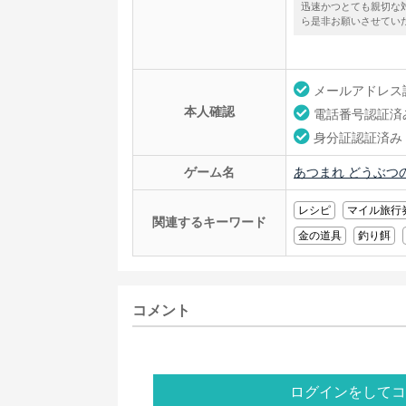
迅速かつとても親切な
ら是非お願いさせてい
メールアドレス
本人確認
電話番号認証済
身分証認証済み
ゲーム名
あつまれ どうぶつの
レシピ
マイル旅行
関連するキーワード
金の道具
釣り餌
コメント
ログインをしてコ