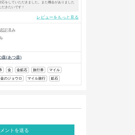
対応をしていただきました。また機会がありました
ただきたいです！
レビューをもっと見る
認証済み
み
森(あつ森)
券
金
金鉱石
旅行券
マイル
金のジョウロ
マイル旅行
鉱石
メントを送る