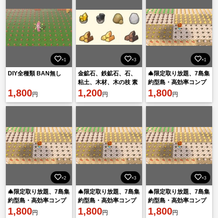
×1
×3
×1
DIY全種類 BAN無し
金鉱石、鉄鉱石、石、
🎄限定取り放題、7島集
粘土、木材、木の枝 素
約型島・高効率コンプ
1,800
材・材料 BAN無し
1,200
リートする！
1,800
円
円
円
×2
×3
×3
🎄限定取り放題、7島集
🎄限定取り放題、7島集
🎄限定取り放題、7島集
約型島・高効率コンプ
約型島・高効率コンプ
約型島・高効率コンプ
リートする！
1,800
リートする！
1,800
リートする！
1,800
円
円
円