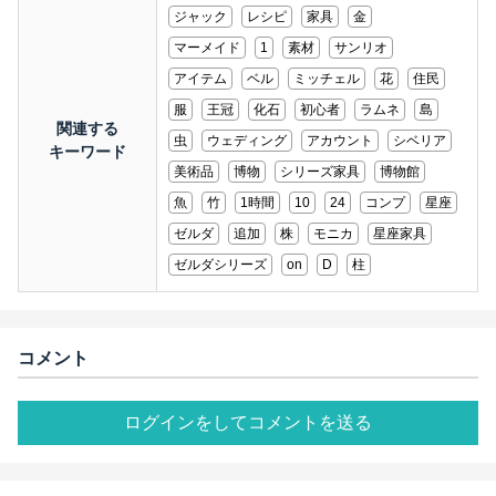
ジャック
レシピ
家具
金
マーメイド
1
素材
サンリオ
アイテム
ベル
ミッチェル
花
住民
服
王冠
化石
初心者
ラムネ
島
関連する
虫
ウェディング
アカウント
シベリア
キーワード
美術品
博物
シリーズ家具
博物館
魚
竹
1時間
10
24
コンプ
星座
ゼルダ
追加
株
モニカ
星座家具
ゼルダシリーズ
on
D
柱
コメント
ログインをしてコメントを送る