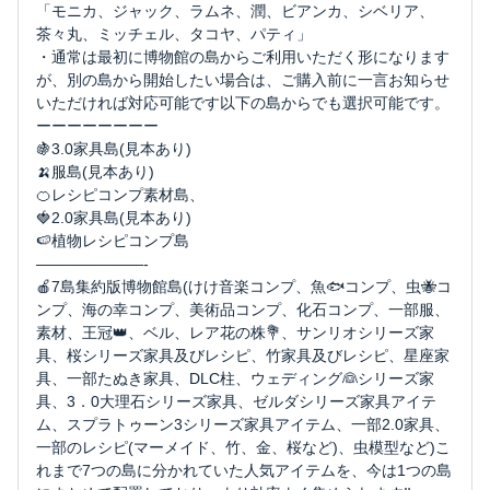
「モニカ、ジャック、ラムネ、潤、ビアンカ、シベリア、
茶々丸、ミッチェル、タコヤ、パティ」
・通常は最初に博物館の島からご利用いただく形になります
が、別の島から開始したい場合は、ご購入前に一言お知らせ
いただければ対応可能です以下の島からでも選択可能です。
ーーーーーーーー
🍇3.0家具島(見本あり)
🍌服島(見本あり)
🍊レシピコンプ素材島、
🍓2.0家具島(見本あり)
🍉植物レシピコンプ島
———————-
🍎7島集約版博物館島(けけ音楽コンプ、魚🐟コンプ、虫🐝コ
ンプ、海の幸コンプ、美術品コンプ、化石コンプ、一部服、
素材、王冠👑、ベル、レア花の株💐、サンリオシリーズ家
具、桜シリーズ家具及びレシピ、竹家具及びレシピ、星座家
具、一部たぬき家具、DLC柱、ウェディング👰シリーズ家
具、3．0大理石シリーズ家具、ゼルダシリーズ家具アイテ
ム、スプラトゥーン3シリーズ家具アイテム、一部2.0家具、
一部のレシピ(マーメイド、竹、金、桜など)、虫模型など)こ
れまで7つの島に分かれていた人気アイテムを、今は1つの島