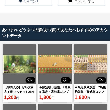
いいね×1
コメントする
あつまれ どうぶつの森(あつ森)のあなたへおすすめのアカウ
ントデータ
×1
×1
×4
【即購入◎】ゼルダ家
🎄限定取り放題、7島集
🎄限定取り放題、7島集
具＋服 フルセット28点
約型島・高効率コンプ
約型島・高効率コンプ
1,200
リートする！
1,800
リートする！
1,800
円
円
円