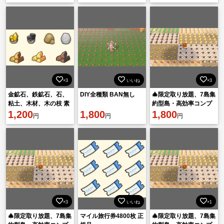
×3
いいね
×3
金鉱石、鉄鉱石、石、
DIY全種類 BAN無し
🎄限定取り放題、7島集
粘土、木材、木の枝 素
約型島・高効率コンプ
材・材料 BAN無し
1,200
1,800
リートする！
1,800
円
円
円
×3
いいね
×1
🎄限定取り放題、7島集
マイル旅行券4800枚 正
🎄限定取り放題、7島集