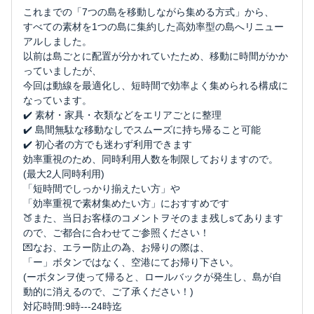
これまでの「7つの島を移動しながら集める方式」から、
すべての素材を1つの島に集約した高効率型の島へリニュー
アルしました。
以前は島ごとに配置が分かれていたため、移動に時間がかか
っていましたが、
今回は動線を最適化し、短時間で効率よく集められる構成に
なっています。
✔️ 素材・家具・衣類などをエリアごとに整理
✔️ 島間無駄な移動なしでスムーズに持ち帰ること可能
✔️ 初心者の方でも迷わず利用できます
効率重視のため、同時利用人数を制限しておりますので。
(最大2人同時利用)
「短時間でしっかり揃えたい方」や
「効率重視で素材集めたい方」におすすめです
🍑また、当日お客様のコメントヲそのまま残しsてあります
ので、ご都合に合わせてご参照ください！
💌なお、エラー防止の為、お帰りの際は、
「ー」ボタンではなく、空港にてお帰り下さい。
(ーボタンヲ使って帰ると、ロールバックが発生し、島が自
動的に消えるので、ご了承ください！)
対応時間:9時---24時迄