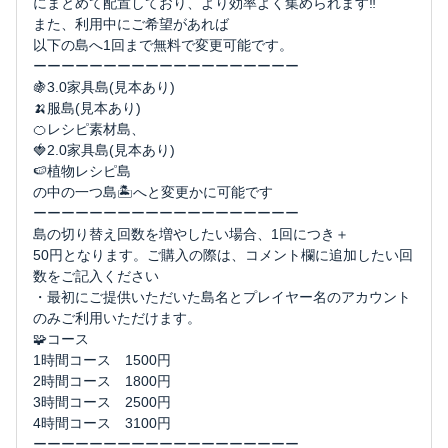
にまとめて配置しており、より効率よく集められます‼️
また、利用中にご希望があれば
以下の島へ1回まで無料で変更可能です。
ーーーーーーーーーーーーーーーーーーー
🍇3.0家具島(見本あり)
🍌服島(見本あり)
🍊レシピ素材島、
🍓2.0家具島(見本あり)
🍉植物レシピ島
の中の一つ島🏝️へと変更かに可能です
ーーーーーーーーーーーーーーーーーーー
島の切り替え回数を増やしたい場合、1回につき＋
50円となります。ご購入の際は、コメント欄に追加したい回
数をご記入ください
・最初にご提供いただいた島名とプレイヤー名のアカウント
のみご利用いただけます。
🧩コース
1時間コース 1500円
2時間コース 1800円
3時間コース 2500円
4時間コース 3100円
ーーーーーーーーーーーーーーーーーーー