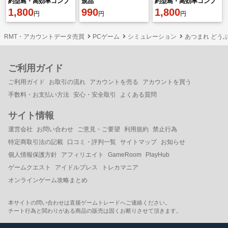
約型島・高効率コンプ
規品
約型島・高効率コンプ
リートする！
1,800
990
リートする！
1,800
円
円
円
RMT・アカウントデータ売買
PCゲーム
シミュレーション
あつまれ どうぶ
ご利用ガイド
ご利用ガイド
お取引の流れ
アカウントを売る
アカウントを買う
手数料・お支払い方法
安心・安全取引
よくある質問
サイト情報
運営会社
お問い合わせ
ご意見・ご要望
利用規約
禁止行為
特定商取引法の記載
口コミ・評判一覧
サイトマップ
お知らせ
個人情報保護方針
アフィリエイト
GameRoom
PlayHub
ゲームクエスト
アイドルプレス
トレカマニア
オンラインゲーム攻略まとめ
本サイトの問い合わせは直接ゲームトレードへご連絡ください。
チート行為と関わりがある商品の販売は固くお断りさせて頂きます。