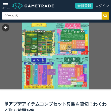
会員登録
ログイン
メニュー
🐰アプデアイテムコンプセット🛒島を貸切！わくわ
く取り放題✨🌸