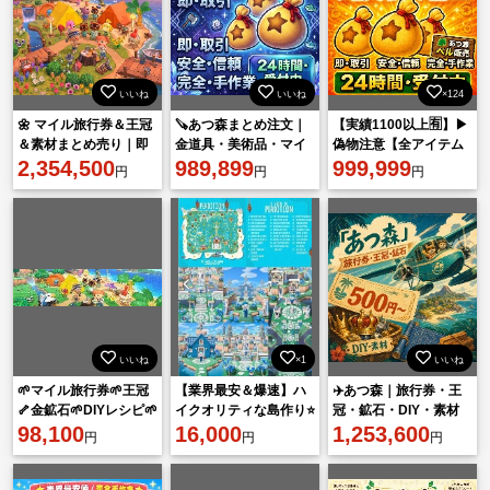
いいね
いいね
×124
🌼 マイル旅行券＆王冠
🪚あつ森まとめ注文｜
【実績1100以上🈶】▶︎
＆素材まとめ売り｜即
金道具・美術品・マイ
偽物注意【全アイテム
日発送対応
2,354,500
ル券・住民
989,899
対応⭕️】マイル旅行券
999,999
円
円
円
✈️ ベル💰住民勧誘 🧸
いいね
×1
いいね
🌱マイル旅行券🌱王冠
【業界最安＆爆速】ハ
✈️あつ森｜旅行券・王
🦴金鉱石🌱DIYレシピ🌱
イクオリティな島作り⭐
冠・鉱石・DIY・素材
各種素材🌱
98,100
安心の手作業⭐Switch2
16,000
500円〜
1,253,600
円
円
円
対応可