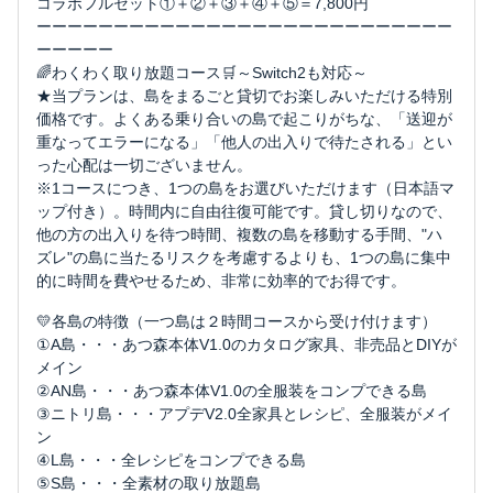
コラボフルセット①＋②＋③＋④＋⑤＝7,800円
ーーーーーーーーーーーーーーーーーーーーーーーーーーー
ーーーーー
🌈わくわく取り放題コース🛒～Switch2も対応～
★当プランは、島をまるごと貸切でお楽しみいただける特別
価格です。よくある乗り合いの島で起こりがちな、「送迎が
重なってエラーになる」「他人の出入りで待たされる」とい
った心配は一切ございません。
※1コースにつき、1つの島をお選びいただけます（日本語マ
ップ付き）。時間内に自由往復可能です。貸し切りなので、
他の方の出入りを待つ時間、複数の島を移動する手間、"ハ
ズレ"の島に当たるリスクを考慮するよりも、1つの島に集中
的に時間を費やせるため、非常に効率的でお得です。
💛各島の特徴（一つ島は２時間コースから受け付けます）
①A島・・・あつ森本体V1.0のカタログ家具、非売品とDIYが
メイン
②AN島・・・あつ森本体V1.0の全服装をコンプできる島
③ニトリ島・・・アプデV2.0全家具とレシピ、全服装がメイ
ン
④L島・・・全レシピをコンプできる島
⑤S島・・・全素材の取り放題島