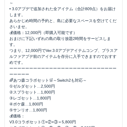
～
• 3.0アプデで追加された全アイテム（合計809点）をお届け
します。
あらかじめ時間の予約と、島に必要なスペースを空けてくだ
さいませ。
💰️価格：12,000円（即購入可能です）
おまけに下記いずれの島の取り放題2時間をサービスしま
す。
つまり、12,000円でVer.3.0アプデアイテムコンプ、プラスア
ルファアプデ前のアイテムを存分に入手できますのでおすす
めです。
ーーーーーーーーーーーーーーーーーーーーーーーーーーー
ーーーーー
🌈あつ森コラボセット🛒～Switch2も対応～
①ゼルダセット…2,500円
②スプラセット…1,800円
③レゴセット…1,800円
④ポケ森…1,800円
⑤サンリオ…1,800円
💰️価格：
V3.0コラボセット①+②+③＝5,800円