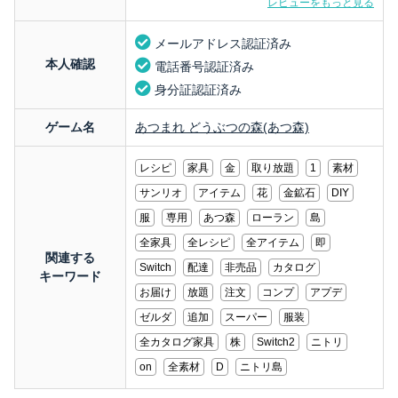
レビューをもっと見る
メールアドレス認証済み
本人確認
電話番号認証済み
身分証認証済み
ゲーム名
あつまれ どうぶつの森(あつ森)
レシピ
家具
金
取り放題
1
素材
サンリオ
アイテム
花
金鉱石
DIY
服
専用
あつ森
ローラン
島
全家具
全レシピ
全アイテム
即
関連する
Switch
配達
非売品
カタログ
キーワード
お届け
放題
注文
コンプ
アプデ
ゼルダ
追加
スーパー
服装
全カタログ家具
株
Switch2
ニトリ
on
全素材
D
ニトリ島