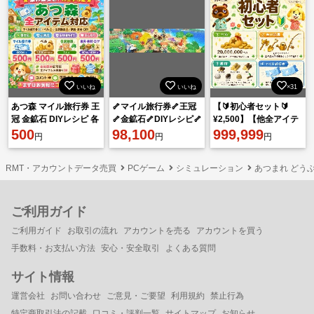
いいね
いいね
×31
あつ森 マイル旅行券 王
🦴マイル旅行券🦴王冠
【🔰初心者セット🔰
冠 金鉱石 DIYレシピ 各
🦴金鉱石🦴DIYレシピ🦴
¥2,500】【他全アイテ
種素材 500円 相談可
500
各種素材🦴
98,100
ム対応⭕️】
999,999
円
円
円
RMT・アカウントデータ売買
PCゲーム
シミュレーション
あつまれ どうぶ
ご利用ガイド
ご利用ガイド
お取引の流れ
アカウントを売る
アカウントを買う
手数料・お支払い方法
安心・安全取引
よくある質問
サイト情報
運営会社
お問い合わせ
ご意見・ご要望
利用規約
禁止行為
特定商取引法の記載
口コミ・評判一覧
サイトマップ
お知らせ