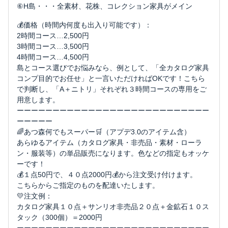
⑥H島・・・全素材、花株、コレクション家具がメイン
💰価格（時間内何度も出入り可能です）：
2時間コース…2,500円
3時間コース…3,500円
4時間コース…4,500円
島とコース選びでお悩みなら、例として、「全カタログ家具
コンプ目的でお任せ」と一言いただければOKです！こちら
で判断し、「A＋ニトリ」それぞれ３時間コースの専用をご
用意します。
ーーーーーーーーーーーーーーーーーーーーーーーーーーー
ーーーーー
🌈あつ森何でもスーパー🛒（アプデ3.0のアイテム含）
あらゆるアイテム（カタログ家具・非売品・素材・ローラ
ン・服装等）の単品販売になります。色などの指定もオッケ
ーです！
💰１点50円で、４０点2000円💰から注文受け付けます。
こちらからご指定のものを配達いたします。
💛注文例：
カタログ家具１０点＋サンリオ非売品２０点＋金鉱石１０ス
タック（300個）＝2000円