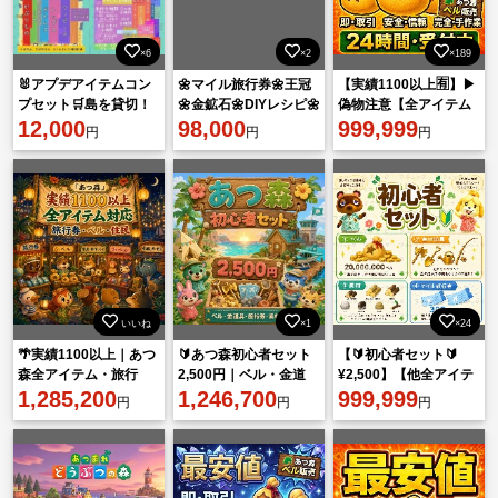
×6
×2
×189
🐰アプデアイテムコン
🌼マイル旅行券🌼王冠
【実績1100以上🈶】▶︎
プセット🛒島を貸切！
🌼金鉱石🌼DIYレシピ🌼
偽物注意【全アイテム
わくわく取り放題✨🌸
12,000
各種素材🌼
98,000
対応⭕️】マイル旅行券
999,999
円
円
円
✈️ ベル💰住民勧誘 🧸
いいね
×1
×24
🌴実績1100以上｜あつ
🔰あつ森初心者セット
【🔰初心者セット🔰
森全アイテム・旅行
2,500円｜ベル・金道
¥2,500】【他全アイテ
券・ベル・住民勧誘
1,285,200
具・旅行券・素材
1,246,700
ム対応⭕️】
999,999
円
円
円