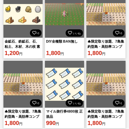
×3
いいね
×3
金鉱石、鉄鉱石、石、
DIY全種類 BAN無し
🎄限定取り放題、7島集
粘土、木材、木の枝 素
約型島・高効率コンプ
材・材料 BAN無し
1,200
1,800
リートする！
1,800
円
円
円
×3
いいね
×1
🎄限定取り放題、7島集
マイル旅行券4800枚 正
🎄限定取り放題、7島集
約型島・高効率コンプ
規品
約型島・高効率コンプ
リートする！
1,800
990
リートする！
1,800
円
円
円