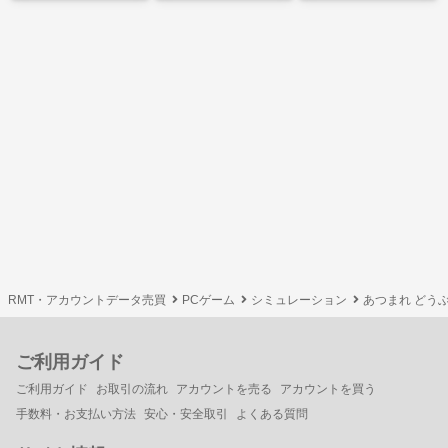
RMT・アカウントデータ売買
PCゲーム
シミュレーション
あつまれ どうぶ
ご利用ガイド
ご利用ガイド
お取引の流れ
アカウントを売る
アカウントを買う
手数料・お支払い方法
安心・安全取引
よくある質問