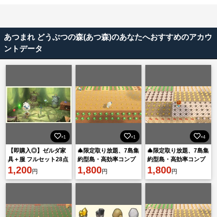
あつまれ どうぶつの森(あつ森)のあなたへおすすめのアカウ
ントデータ
×1
×1
×4
【即購入◎】ゼルダ家
🎄限定取り放題、7島集
🎄限定取り放題、7島集
具＋服 フルセット28点
約型島・高効率コンプ
約型島・高効率コンプ
1,200
リートする！
1,800
リートする！
1,800
円
円
円