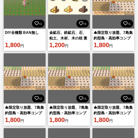
×1
×3
×1
DIY全種類 BAN無し
金鉱石、鉄鉱石、石、
🎄限定取り放題、7島集
粘土、木材、木の枝 素
約型島・高効率コンプ
1,800
材・材料 BAN無し
1,200
リートする！
1,800
円
円
円
×2
×3
×3
🎄限定取り放題、7島集
🎄限定取り放題、7島集
🎄限定取り放題、7島集
約型島・高効率コンプ
約型島・高効率コンプ
約型島・高効率コンプ
リートする！
1,800
リートする！
1,800
リートする！
1,800
円
円
円