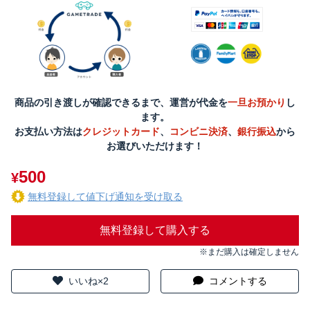
商品の引き渡しが確認できるまで、運営が代金を
一旦お預かり
し
ます。
お支払い方法は
クレジットカード
、
コンビニ決済
、
銀行振込
から
お選びいただけます！
500
¥
無料登録して値下げ通知を受け取る
無料登録して購入する
※まだ購入は確定しません
いいね×2
コメントする