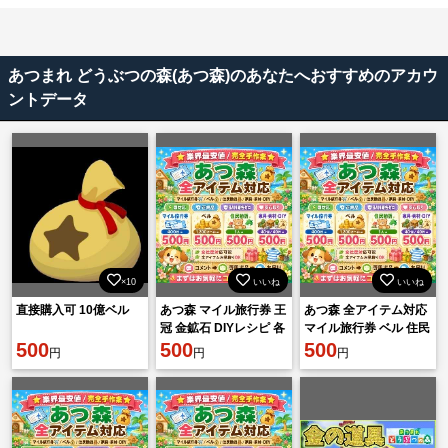
あつまれ どうぶつの森(あつ森)のあなたへおすすめのアカウ
ントデータ
×10
いいね
いいね
直接購入可 10億ベル
あつ森 マイル旅行券 王
あつ森 全アイテム対応
冠 金鉱石 DIYレシピ 各
マイル旅行券 ベル 住民
500
種素材 500円 相談可
500
勧誘 家具 素材 DIY 即対
500
円
円
円
応