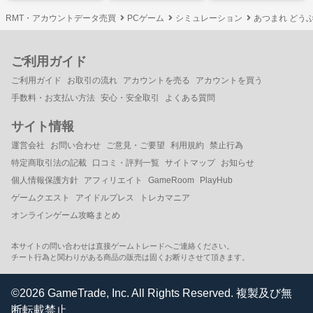
RMT・アカウントデータ売買
PCゲーム
シミュレーション
あつまれ どうぶ
ご利用ガイド
ご利用ガイド
お取引の流れ
アカウントを売る
アカウントを買う
手数料・お支払い方法
安心・安全取引
よくある質問
サイト情報
運営会社
お問い合わせ
ご意見・ご要望
利用規約
禁止行為
特定商取引法の記載
口コミ・評判一覧
サイトマップ
お知らせ
個人情報保護方針
アフィリエイト
GameRoom
PlayHub
ゲームクエスト
アイドルプレス
トレカマニア
オンラインゲーム攻略まとめ
本サイトの問い合わせは直接ゲームトレードへご連絡ください。
チート行為と関わりがある商品の販売は固くお断りさせて頂きます。
©2026 GameTrade, Inc. All Rights Reserved. 複製及び無
断転載禁止