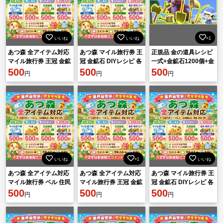
いいね
いいね
×1
あつ森 全アイテム対応
あつ森 マイル旅行券 王
正規品 金の道具レシピ
マイル旅行券 王冠 金鉱
冠 金鉱石 DIYレシピ 各
一式+金鉱石1200個+金
石 DIYレシピ 各種素材
500
種素材 500円 相談可
500
の道具一式
500
円
円
円
安心対応
いいね
×1
いいね
あつ森 全アイテム対応
あつ森 全アイテム対応
あつ森 マイル旅行券 王
マイル旅行券 ベル 住民
マイル旅行券 王冠 金鉱
冠 金鉱石 DIYレシピ 各
勧誘 家具 素材 DIY 即対
500
石 DIYレシピ 各種素材
500
種素材 500円 相談可
500
円
円
円
応
安心対応