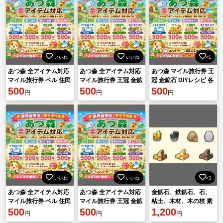
いいね
いいね
×1
あつ森 全アイテム対応
あつ森 全アイテム対応
あつ森 マイル旅行券 王
マイル旅行券 ベル 住民
マイル旅行券 王冠 金鉱
冠 金鉱石 DIYレシピ 各
勧誘 家具 素材 DIY 即対
500
石 DIYレシピ 各種素材
500
種素材 500円 相談可
500
円
円
円
応
安心対応
いいね
いいね
×3
あつ森 全アイテム対応
あつ森 全アイテム対応
金鉱石、鉄鉱石、石、
マイル旅行券 ベル 住民
マイル旅行券 王冠 金鉱
粘土、木材、木の枝 素
勧誘 家具 素材 DIY 即対
500
石 DIYレシピ 各種素材
500
材・材料 BAN無し
1,200
円
円
円
応
安心対応